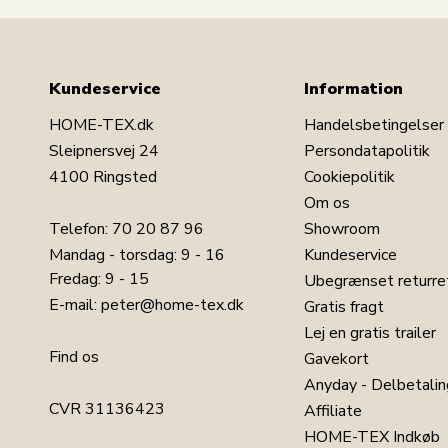
Kundeservice
Information
HOME-TEX.dk
Handelsbetingelser
Sleipnersvej 24
Persondatapolitik
4100 Ringsted
Cookiepolitik
Om os
Telefon:
70 20 87 96
Showroom
Mandag - torsdag: 9 - 16
Kundeservice
Fredag: 9 - 15
Ubegrænset returre
E-mail:
peter@home-tex.dk
Gratis fragt
Lej en gratis trailer
Find os
Gavekort
Anyday - Delbetalin
CVR 31136423
Affiliate
HOME-TEX Indkøb