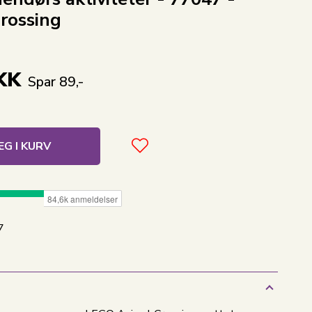
rossing
KK
Spar 89,-
G I KURV
7