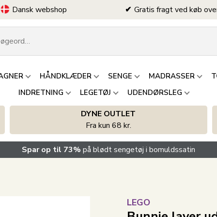
Dansk webshop
Gratis fragt ved køb ove
AGNER
HÅNDKLÆDER
SENGE
MADRASSER
T
INDRETNING
LEGETØJ
UDENDØRSLEG
DYNE OUTLET
Fra kun 68 kr.
Spar op til 73%
på blødt sengetøj i bomuldssatin
LEGO
Bunnie laver ud