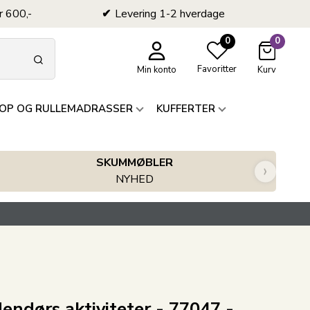
r 600,-
Levering 1-2 hverdage
0
0
Favoritter
Min konto
Kurv
OP OG RULLEMADRASSER
KUFFERTER
SKUMMØBLER
›
NYHED
endørs aktiviteter - 77047 -