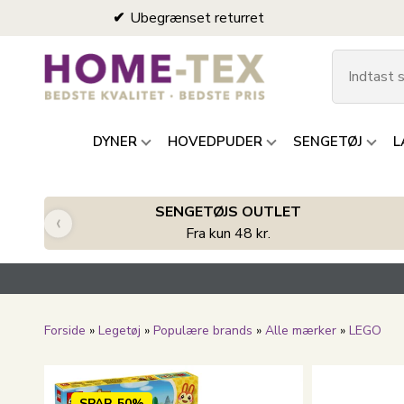
Ubegrænset returret
DYNER
HOVEDPUDER
SENGETØJ
L
SENGETØJS OUTLET
‹
Fra kun 48 kr.
Forside
»
Legetøj
»
Populære brands
»
Alle mærker
»
LEGO
SPAR
50%