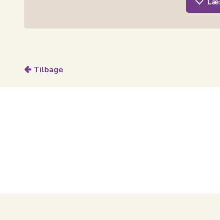
Læ
Tilbage
LÆG I KURV