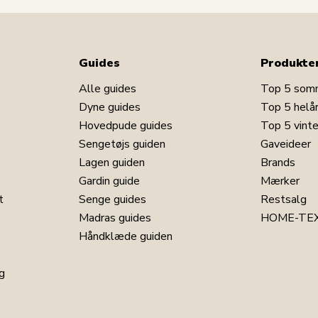
Guides
Produkte
Alle guides
Top 5 som
Dyne guides
Top 5 helå
Hovedpude guides
Top 5 vint
Sengetøjs guiden
Gaveideer
Lagen guiden
Brands
Gardin guide
Mærker
t
Senge guides
Restsalg
Madras guides
HOME-TEX
Håndklæde guiden
g