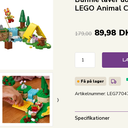
LEGO Animal C
89,98
D
179,00
LÆ
Få på lager
Artikelnummer:
LEG7704
›
Specifikationer