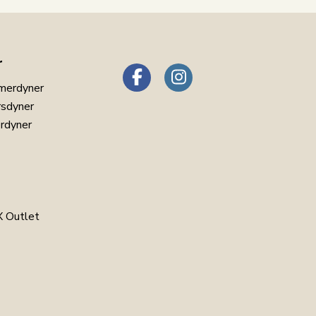
r
merdyner
rsdyner
erdyner
 Outlet