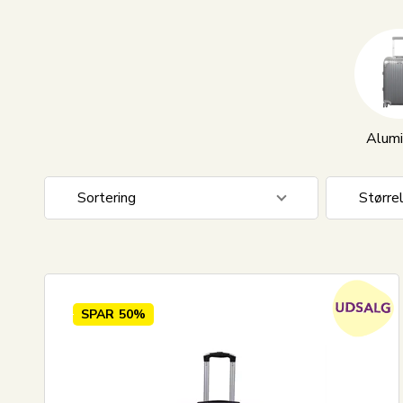
Alumi
Sortering
Større
Standard visning
Kuffert
Pris stigende
Kabine 
Pris faldende
Mellem
SPAR
50%
Nyeste
Stor - 
Mest solgte
Største besparelse