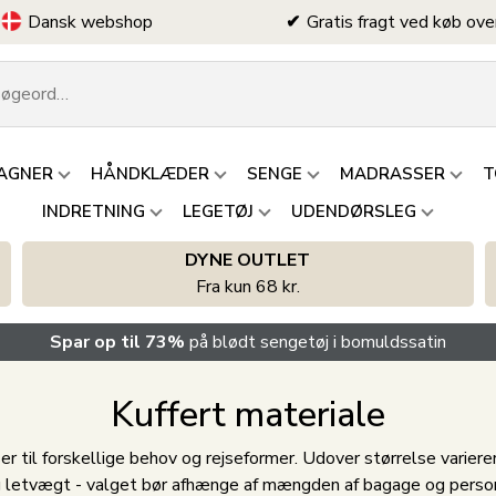
Dansk webshop
Gratis fragt ved køb ove
AGNER
HÅNDKLÆDER
SENGE
MADRASSER
T
INDRETNING
LEGETØJ
UDENDØRSLEG
DYNE OUTLET
Fra kun 68 kr.
Spar op til 73%
på blødt sengetøj i bomuldssatin
Kuffert materiale
er til forskellige behov og rejseformer. Udover størrelse variere
g letvægt - valget bør afhænge af mængden af bagage og person