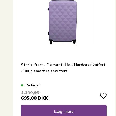
Stor kuffert - Diamant lilla - Hardcase kuffert
- Billig smart rejsekuffert
På lager
1.399,95
695,00
DKK
Læg i kurv