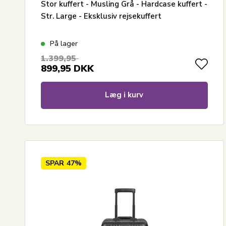
Stor kuffert - Musling Grå - Hardcase kuffert -
Str. Large - Eksklusiv rejsekuffert
På lager
1.399,95
899,95
DKK
Læg i kurv
SPAR
47%