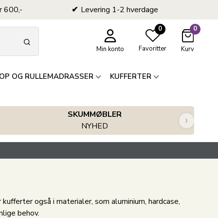
r 600,-
Levering 1-2 hverdage
0
0
Favoritter
Min konto
Kurv
OP OG RULLEMADRASSER
KUFFERTER
SKUMMØBLER
›
NYHED
r kufferter også i materialer, som aluminium, hardcase,
lige behov.