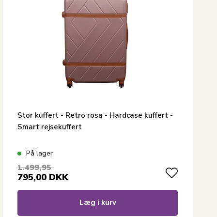
Stor kuffert - Retro rosa - Hardcase kuffert -
Smart rejsekuffert
På lager
1.499,95
795,00
DKK
Læg i kurv