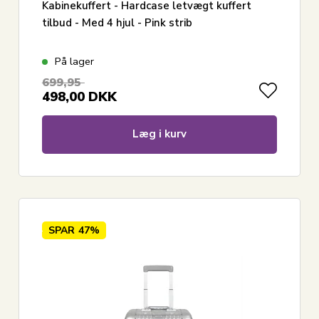
Kabinekuffert - Hardcase letvægt kuffert
tilbud - Med 4 hjul - Pink strib
På lager
699,95
498,00
DKK
Læg i kurv
SPAR
47%