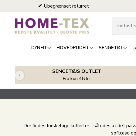
Ubegrænset returret
DYNER
HOVEDPUDER
SENGETØJ
L
SENGETØJS OUTLET
‹
Fra kun 48 kr.
Der findes forskellige kufferter - således at det pass
softcase o