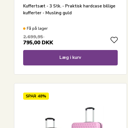
Kuffertsæt - 3 Stk. - Praktisk hardcase billige
kufferter - Musling guld
Få på lager
2.699,95
795,00
DKK
Læg i kurv
SPAR
48%