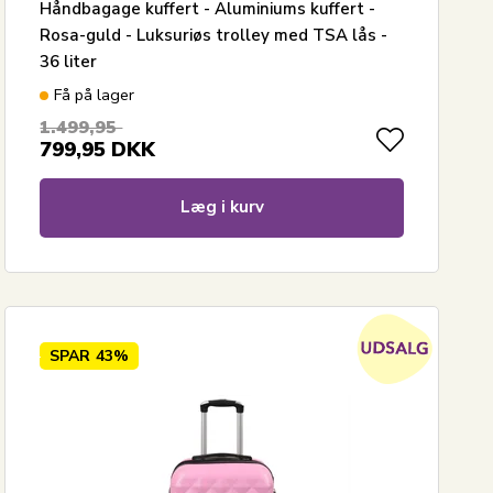
Håndbagage kuffert - Aluminiums kuffert -
Rosa-guld - Luksuriøs trolley med TSA lås -
36 liter
Få på lager
1.499,95
799,95
DKK
Læg i kurv
SPAR
43%