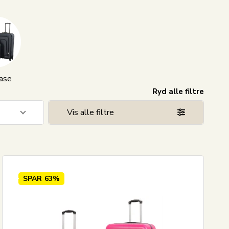
ase
Ryd alle filtre
Vis alle filtre
1
14
10
SPAR
63%
8
11