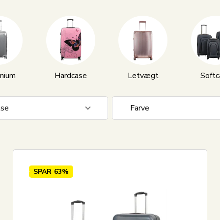
nium
Hardcase
Letvægt
Softc
lse
Farve
sæt
37
Antracit grå
- 0-59 L
67
Blå
 - 60-99 L
35
Flerfarvet
SPAR
63%
Over 100 L
31
Grøn
Grå
Vis alle