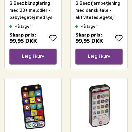
B Beez bilnøglering
B Beez fjernbetjening
med 20+ melodier -
med dansk tale -
babylegetøj med lys
aktiviteteslegetøj
og lyd - fra 12 mdr.
med lyd - fra 12 mdr.
På lager
På lager
Skarp pris:
Skarp pris:
99,95
DKK
99,95
DKK
Læg i kurv
Læg i kurv