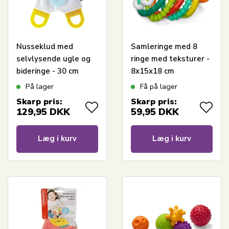
Nusseklud med
Samleringe med 8
selvlysende ugle og
ringe med teksturer -
bideringe - 30 cm
8x15x18 cm
På lager
Få på lager
Skarp pris:
Skarp pris:
129,95
DKK
59,95
DKK
Læg i kurv
Læg i kurv