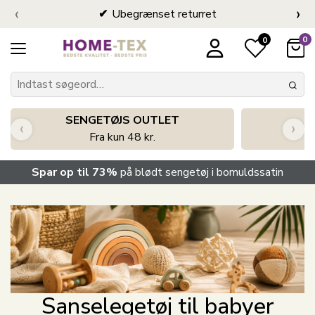
‹
›
Ubegrænset returret
0
0
SENGETØJS OUTLET
‹
›
Fra kun 48 kr.
Spar op til 73%
på blødt sengetøj i bomuldssatin
Sanselegetøj til babyer