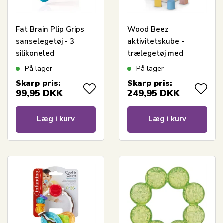
Fat Brain Plip Grips
Wood Beez
sanselegetøj - 3
aktivitetskube -
silikoneled
trælegetøj med
kuglelabyrint - fra 18
På lager
På lager
mdr.
Skarp pris:
Skarp pris:
99,95
DKK
249,95
DKK
Læg i kurv
Læg i kurv