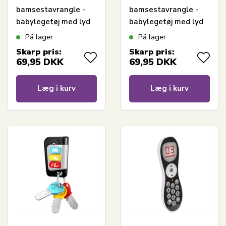
bamsestavrangle -
bamsestavrangle -
babylegetøj med lyd
babylegetøj med lyd
og bidering - lyseblå -
og bidering - lyserød -
På lager
På lager
fra 3 mdr.
fra 3 mdr.
Skarp pris:
Skarp pris:
69,95
DKK
69,95
DKK
Læg i kurv
Læg i kurv