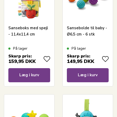
Sanseboks med spejl
Sansebolde til baby -
- 11,4x11,4 cm
Ø6,5 cm - 6 stk
På lager
På lager
Skarp pris:
Skarp pris:
159,95
DKK
149,95
DKK
Læg i kurv
Læg i kurv