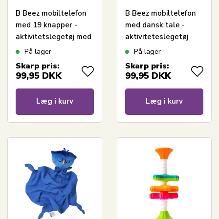
B Beez mobiltelefon
B Beez mobiltelefon
med 19 knapper -
med dansk tale -
aktivitetslegetøj med
aktiviteteslegetøj
lys og lyd - fra 12 mdr.
med lyd - fra 12 mdr.
På lager
På lager
Skarp pris:
Skarp pris:
99,95
DKK
99,95
DKK
Læg i kurv
Læg i kurv