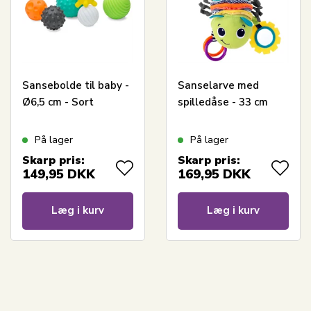
Sansebolde til baby -
Sanselarve med
Ø6,5 cm - Sort
spilledåse - 33 cm
På lager
På lager
Skarp pris:
Skarp pris:
149,95
DKK
169,95
DKK
Læg i kurv
Læg i kurv