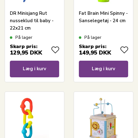
DR Minisjang Rut
Fat Brain Mini Spinny -
nusseklud til baby -
Sanselegetøj - 24 cm
22x21 cm
På lager
På lager
Skarp pris:
Skarp pris:
129,95
DKK
149,95
DKK
Læg i kurv
Læg i kurv