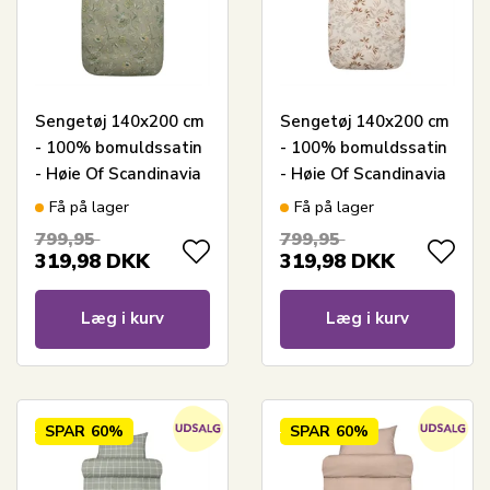
Sengetøj 140x200 cm
Sengetøj 140x200 cm
- 100% bomuldssatin
- 100% bomuldssatin
- Høie Of Scandinavia
- Høie Of Scandinavia
- Mille Mørk Grøn
- Nadja Elfenbein
Få på lager
Få på lager
799,95
799,95
319,98
DKK
319,98
DKK
Læg i kurv
Læg i kurv
SPAR
60%
SPAR
60%