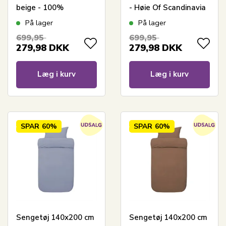
beige - 100%
- Høie Of Scandinavia
bomuldssatin
- Margrethe
På lager
På lager
sengetøj
Terracotta
699,95
699,95
279,98
DKK
279,98
DKK
Læg i kurv
Læg i kurv
SPAR
60%
SPAR
60%
Sengetøj 140x200 cm
Sengetøj 140x200 cm