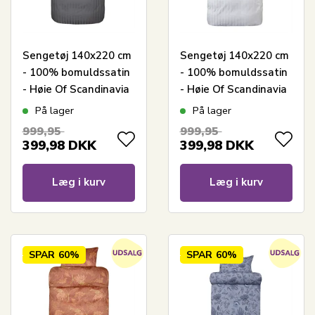
Sengetøj 140x220 cm
Sengetøj 140x220 cm
- 100% bomuldssatin
- 100% bomuldssatin
- Høie Of Scandinavia
- Høie Of Scandinavia
- London Grå
- London Hvid
På lager
På lager
999,95
999,95
399,98
DKK
399,98
DKK
Læg i kurv
Læg i kurv
SPAR
60%
SPAR
60%