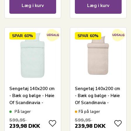
Læg i kurv
Læg i kurv
SPAR
60%
SPAR
60%
Sengetøj 140x200 cm
Sengetøj 140x200 cm
- Bæk og bølge - Høie
- Bæk og bølge - Høie
Of Scandinavia -
Of Scandinavia -
Sanna Aqua
Slumre Karamelbrun
På lager
Få på lager
599,95
599,95
239,98
DKK
239,98
DKK