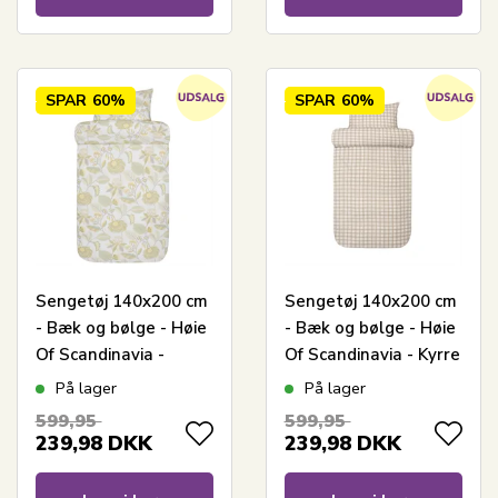
SPAR
60%
SPAR
60%
Sengetøj 140x200 cm
Sengetøj 140x200 cm
- Bæk og bølge - Høie
- Bæk og bølge - Høie
Of Scandinavia -
Of Scandinavia - Kyrre
Ingela Lys Grøn
Beige
På lager
På lager
599,95
599,95
239,98
DKK
239,98
DKK