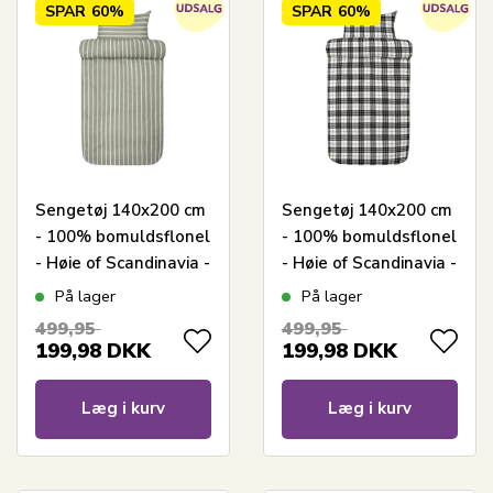
SPAR
60%
SPAR
60%
Sengetøj 140x200 cm
Sengetøj 140x200 cm
- 100% bomuldsflonel
- 100% bomuldsflonel
- Høie of Scandinavia -
- Høie of Scandinavia -
Henning Dæmpet
Lukas Dæmpet Sort
På lager
På lager
Grøn
499,95
499,95
199,98
DKK
199,98
DKK
Læg i kurv
Læg i kurv