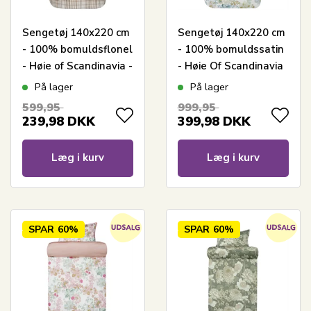
Sengetøj 140x220 cm
Sengetøj 140x220 cm
- 100% bomuldsflonel
- 100% bomuldssatin
- Høie of Scandinavia -
- Høie Of Scandinavia
David Dæmpet Brun
- Cassandra Light
På lager
På lager
Green
599,95
999,95
239,98
DKK
399,98
DKK
Læg i kurv
Læg i kurv
SPAR
60%
SPAR
60%