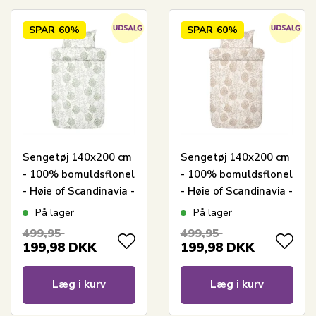
SPAR
60%
SPAR
60%
Sengetøj 140x200 cm
Sengetøj 140x200 cm
- 100% bomuldsflonel
- 100% bomuldsflonel
- Høie of Scandinavia -
- Høie of Scandinavia -
Thea Muted Green
Thea Valnød
På lager
På lager
499,95
499,95
199,98
DKK
199,98
DKK
Læg i kurv
Læg i kurv