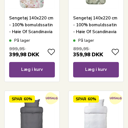
Sengetøj 140x220 cm
Sengetøj 140x220 cm
- 100% bomuldssatin
- 100% bomuldssatin
- Høie Of Scandinavia
- Høie Of Scandinavia
- Cassandra Warm
- Isabell Dæmpet
På lager
På lager
pink
Grøn
999,95
899,95
399,98
DKK
359,98
DKK
Læg i kurv
Læg i kurv
SPAR
60%
SPAR
60%