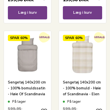
Læg i kurv
Læg i kurv
SPAR
60%
SPAR
60%
Sengetøj 140x200 cm
Sengetøj 140x200 cm
- 100% bomuldssatin
- 100% bomuld - Høie
- Høie Of Scandinavia
of Scandinavia - Elen
- Milano Grå
Gul
På lager
På lager
599,95
599,95