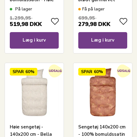
Of Scandinavia -
bomulds flonel - Høie
På lager
Få på lager
Elegance Blå
of Scandinavia -
1.299,95
699,95
Casper dæmpet sort
519,98
DKK
279,98
DKK
premium sengesæt
Læg i kurv
Læg i kurv
SPAR
60%
SPAR
60%
Høie sengetøj -
Sengetøj 140x200 cm
140x200 cm - Bella
- 100% bomuldssatin