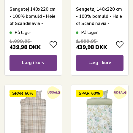
Sengetøj 140x220 cm
Sengetøj 140x220 cm
- 100% bomuld - Høie
- 100% bomuld - Høie
of Scandinavia -
of Scandinavia -
Midnatt Dus Blå
Midnatt Tåkegrønn
På lager
På lager
1.099,95
1.099,95
439,98
DKK
439,98
DKK
Læg i kurv
Læg i kurv
SPAR
60%
SPAR
60%