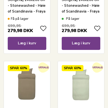
- Stonewashed - Høie
- Stonewashed - Høie
of Scandinavia - Frøya
of Scandinavia - Frøya
Light Blue
Muted Lime
Få på lager
På lager
699,95
699,95
279,98
DKK
279,98
DKK
Læg i kurv
Læg i kurv
SPAR
60%
SPAR
60%