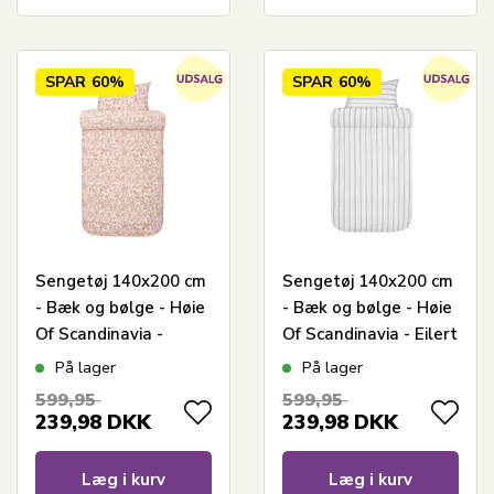
SPAR
60%
SPAR
60%
Sengetøj 140x200 cm
Sengetøj 140x200 cm
- Bæk og bølge - Høie
- Bæk og bølge - Høie
Of Scandinavia -
Of Scandinavia - Eilert
Barbro Varm Rosa
Denim Blå
På lager
På lager
599,95
599,95
239,98
DKK
239,98
DKK
Læg i kurv
Læg i kurv