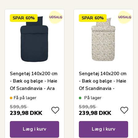
SPAR
60%
SPAR
60%
Sengetøj 140x200 cm
Sengetøj 140x200 cm
- Bæk og bølge - Høie
- Bæk og bølge - Høie
Of Scandinavia - Ara
Of Scandinavia -
Marine
Barbro Olivengrøn
Få på lager
På lager
599,95
599,95
239,98
DKK
239,98
DKK
Læg i kurv
Læg i kurv