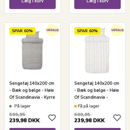
Læg i kurv
Læg i kurv
SPAR
60%
SPAR
60%
Sengetøj 140x200 cm
Sengetøj 140x200 cm
- Bæk og bølge - Høie
- Bæk og bølge - Høie
Of Scandinavia - Kyrre
Of Scandinavia -
Dæmpet Grøn
Minna Multi
På lager
Få på lager
599,95
599,95
239,98
DKK
239,98
DKK