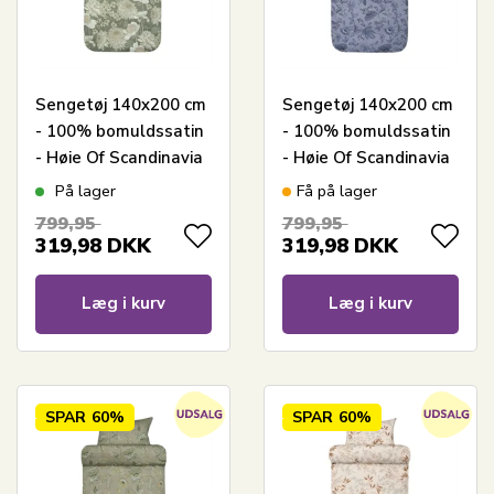
Sengetøj 140x200 cm
Sengetøj 140x200 cm
- 100% bomuldssatin
- 100% bomuldssatin
- Høie Of Scandinavia
- Høie Of Scandinavia
- Isabell Dæmpet
- Mille Denim Blå
På lager
Få på lager
Grøn
799,95
799,95
319,98
DKK
319,98
DKK
Læg i kurv
Læg i kurv
SPAR
60%
SPAR
60%