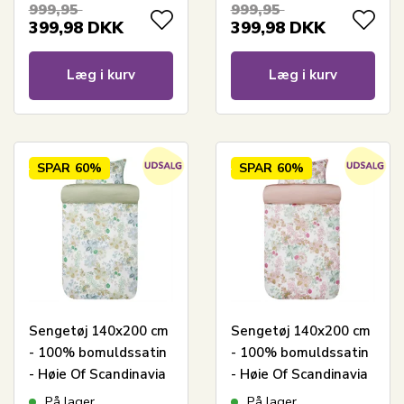
999,95
999,95
399,98
DKK
399,98
DKK
Læg i kurv
Læg i kurv
SPAR
60%
SPAR
60%
Sengetøj 140x200 cm
Sengetøj 140x200 cm
- 100% bomuldssatin
- 100% bomuldssatin
- Høie Of Scandinavia
- Høie Of Scandinavia
- Cassandra Light
- Cassandra Warm
På lager
På lager