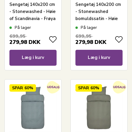
Sengetøj 140x200 cm
Sengetøj 140x200 cm
- Stonewashed - Høie
- Stonewashed
of Scandinavia - Frøya
bomuldssatin - Høie
Olivengrøn
of Scandinavia -
På lager
På lager
Harmoni Light Green
699,95
699,95
279,98
DKK
279,98
DKK
Læg i kurv
Læg i kurv
SPAR
60%
SPAR
60%