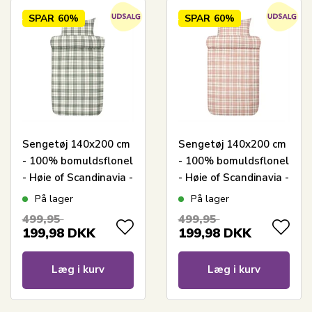
SPAR
60%
SPAR
60%
Sengetøj 140x200 cm
Sengetøj 140x200 cm
- 100% bomuldsflonel
- 100% bomuldsflonel
- Høie of Scandinavia -
- Høie of Scandinavia -
Lukas Grøn
Lukas Varm Rosa
På lager
På lager
499,95
499,95
199,98
DKK
199,98
DKK
Læg i kurv
Læg i kurv