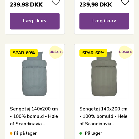
239,98
DKK
239,98
DKK
Læg i kurv
Læg i kurv
SPAR
60%
SPAR
60%
Sengetøj 140x200 cm
Sengetøj 140x200 cm
- 100% bomuld - Høie
- 100% bomuld - Høie
of Scandinavia -
of Scandinavia -
Midnatt Dus Blå
Midnatt Tåkegrønn
Få på lager
På lager