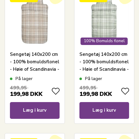
100% Bomulds flonel
Sengetøj 140x200 cm
Sengetøj 140x200 cm
- 100% bomuldsflonel
- 100% bomuldsflonel
- Høie of Scandinavia -
- Høie of Scandinavia -
David Dæmpet Brun
David Dæmpet Grøn
På lager
På lager
499,95
499,95
199,98
DKK
199,98
DKK
Læg i kurv
Læg i kurv