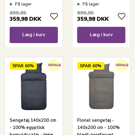
- London Grå
- London Hvid
På lager
På lager
899,95
899,95
359,98
DKK
359,98
DKK
Læg i kurv
Læg i kurv
SPAR
60%
SPAR
60%
Sengetøj 140x200 cm
Flonel sengetøj -
- 100% egyptisk
140x200 cm - 100%
bomuldssatin - Høie
blødt garnfarvet