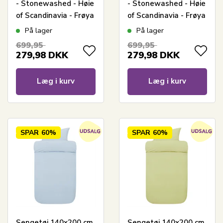
- Stonewashed - Høie
- Stonewashed - Høie
of Scandinavia - Frøya
of Scandinavia - Frøya
Denim Blå
Karamelbrun
På lager
På lager
699,95
699,95
279,98
DKK
279,98
DKK
Læg i kurv
Læg i kurv
SPAR
60%
SPAR
60%
Sengetøj 140x200 cm
Sengetøj 140x200 cm