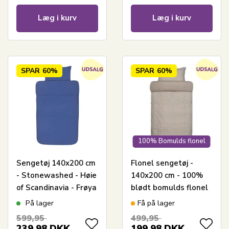
Læg i kurv
Læg i kurv
SPAR
60%
SPAR
60%
100% Bomulds flonel
Sengetøj 140x200 cm
Flonel sengetøj -
- Stonewashed - Høie
140x200 cm - 100%
of Scandinavia - Frøya
blødt bomulds flonel
Ultra Marine
sengesæt - Høie of
På lager
Få på lager
Scandinavia - Storm
599,95
499,95
beige
239,98
DKK
199,98
DKK