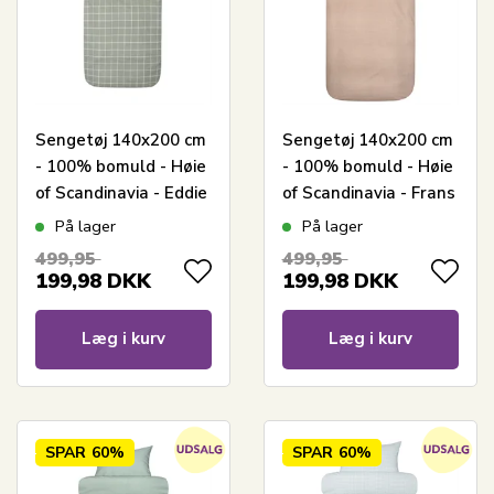
Sengetøj 140x200 cm
Sengetøj 140x200 cm
- 100% bomuld - Høie
- 100% bomuld - Høie
of Scandinavia - Eddie
of Scandinavia - Frans
Dæmpet Grøn
Cinnamon
På lager
På lager
499,95
499,95
199,98
DKK
199,98
DKK
Læg i kurv
Læg i kurv
SPAR
60%
SPAR
60%