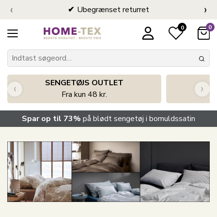
‹
›
Ubegrænset returret
0
0
SENGETØJS OUTLET
‹
›
Fra kun 48 kr.
Spar op til 73%
på blødt sengetøj i bomuldssatin