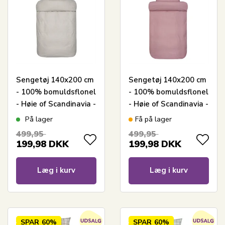
Sengetøj 140x200 cm
Sengetøj 140x200 cm
- 100% bomuldsflonel
- 100% bomuldsflonel
- Høie of Scandinavia -
- Høie of Scandinavia -
Balder Brun
Balder Rød
På lager
Få på lager
499,95
499,95
199,98
DKK
199,98
DKK
Læg i kurv
Læg i kurv
SPAR
60%
SPAR
60%