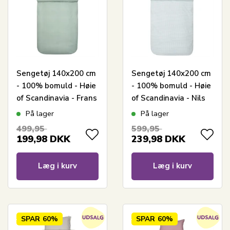
Sengetøj 140x200 cm
Sengetøj 140x200 cm
- 100% bomuld - Høie
- 100% bomuld - Høie
of Scandinavia - Frans
of Scandinavia - Nils
Dusty Green
Aqua
På lager
På lager
499,95
599,95
199,98
DKK
239,98
DKK
Læg i kurv
Læg i kurv
SPAR
60%
SPAR
60%