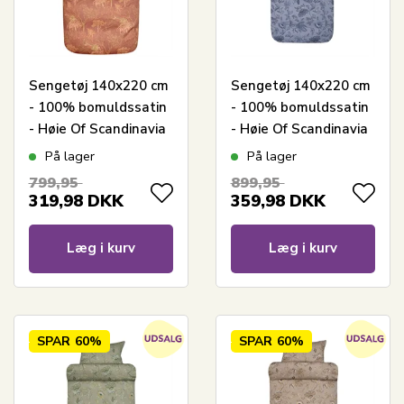
Sengetøj 140x220 cm
Sengetøj 140x220 cm
- 100% bomuldssatin
- 100% bomuldssatin
- Høie Of Scandinavia
- Høie Of Scandinavia
- Margrethe
- Mille Denim Blå
På lager
På lager
Terracotta
799,95
899,95
319,98
DKK
359,98
DKK
Læg i kurv
Læg i kurv
SPAR
60%
SPAR
60%