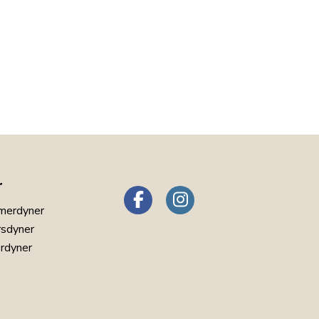
r
merdyner
rsdyner
erdyner