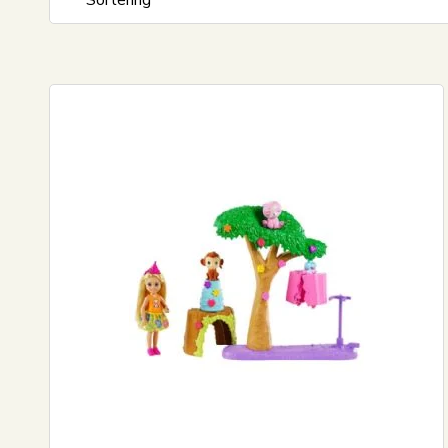
Sortering
Standard visning
Pris stigende
Pris faldende
Nyeste
Mest solgte
Største besparelse