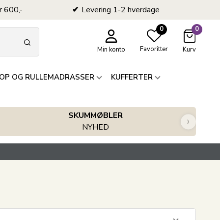
r 600,-
Levering 1-2 hverdage
0
0
Favoritter
Min konto
Kurv
OP OG RULLEMADRASSER
KUFFERTER
SKUMMØBLER
›
NYHED