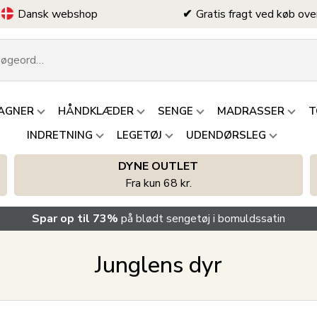
Dansk webshop
Gratis fragt ved køb ove
AGNER
HÅNDKLÆDER
SENGE
MADRASSER
T
INDRETNING
LEGETØJ
UDENDØRSLEG
DYNE OUTLET
Fra kun 68 kr.
Spar op til 73%
på blødt sengetøj i bomuldssatin
Junglens dyr