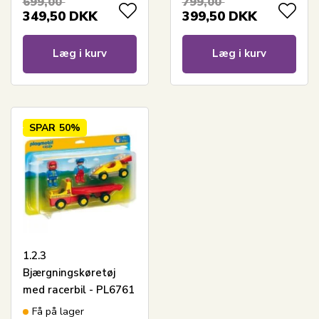
699,00
799,00
349,50
DKK
399,50
DKK
Læg i kurv
Læg i kurv
SPAR
50%
1.2.3
Bjærgningskøretøj
med racerbil - PL6761
- PLAYMOBIL 1.2.3
Få på lager