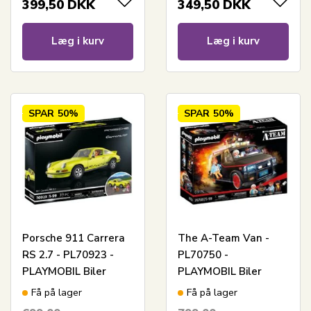
399,50
DKK
349,50
DKK
Læg i kurv
Læg i kurv
SPAR
50%
SPAR
50%
Porsche 911 Carrera
The A-Team Van -
RS 2.7 - PL70923 -
PL70750 -
PLAYMOBIL Biler
PLAYMOBIL Biler
Få på lager
Få på lager