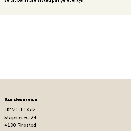
se dit barn køre afsted på nye eventyr!
Kundeservice
HOME-TEX.dk
Sleipnersvej 24
4100 Ringsted