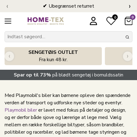
‹
›
Ubegrænset returret
0
0
SENGETØJS OUTLET
‹
›
Fra kun 48 kr.
Spar op til 73%
på blødt sengetøj i bomuldssatin
Med Playmobil's biler kan børnene opleve den spændende
verden af transport og udforske nye steder og eventyr.
Playmobil biler
er lavet med fokus på detaljer og design,
og er derfor både sjove og lærerige at lege med. Vælg
mellem en række forskellige biltyper, såsom brandbiler,
politibiler og racerbiler, og lad børnene tage styringen og