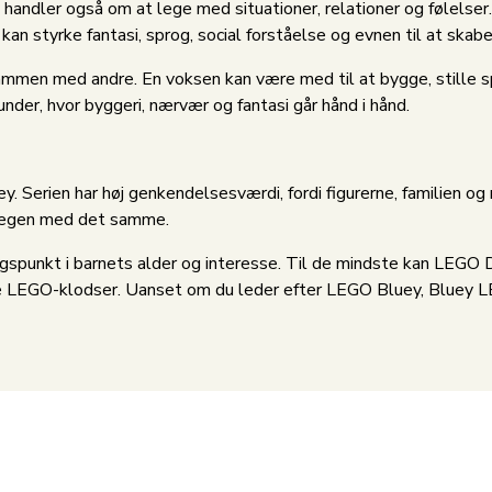
andler også om at lege med situationer, relationer og følelser
kan styrke fantasi, sprog, social forståelse og evnen til at skabe
 sammen med andre. En voksen kan være med til at bygge, stille 
er, hvor byggeri, nærvær og fantasi går hånd i hånd.
y. Serien har høj genkendelsesværdi, fordi figurerne, familien o
d legen med det samme.
gspunkt i barnets alder og interesse. Til de mindste kan LEG
ge LEGO-klodser. Uanset om du leder efter LEGO Bluey, Bluey LE