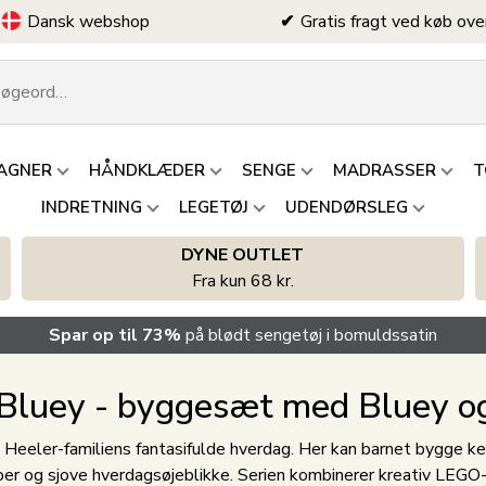
Dansk webshop
Gratis fragt ved køb ove
AGNER
HÅNDKLÆDER
SENGE
MADRASSER
T
INDRETNING
LEGETØJ
UDENDØRSLEG
DYNE OUTLET
Fra kun 68 kr.
Spar op til 73%
på blødt sengetøj i bomuldssatin
luey - byggesæt med Bluey o
og Heeler-familiens fantasifulde hverdag. Her kan barnet bygge k
kaber og sjove hverdagsøjeblikke. Serien kombinerer kreativ LEG