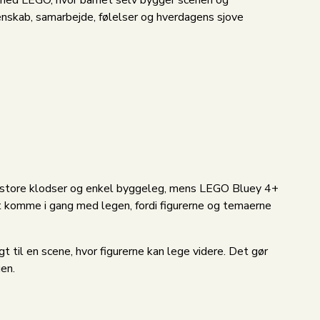
 med LEGO, hvor barnet selv bygger scenen og
enskab, samarbejde, følelser og hverdagens sjove
d store klodser og enkel byggeleg, mens LEGO Bluey 4+
t komme i gang med legen, fordi figurerne og temaerne
 til en scene, hvor figurerne kan lege videre. Det gør
en.