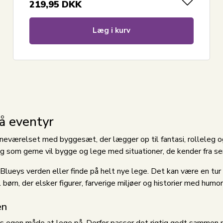
219,95
DKK
Læg i kurv
å eventyr
værelset med byggesæt, der lægger op til fantasi, rolleleg og h
 og som gerne vil bygge og lege med situationer, de kender fra se
ueys verden eller finde på helt nye lege. Det kan være en tur 
børn, der elsker figurer, farverige miljøer og historier med humor,
en