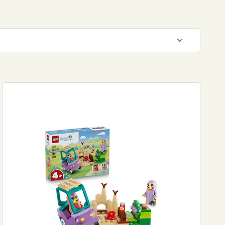
600
DKK