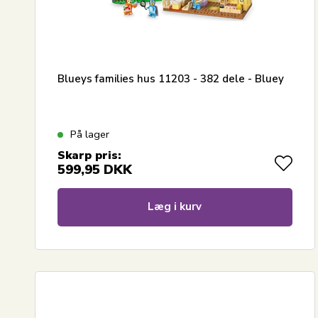
Blueys families hus 11203 - 382 dele - Bluey
På lager
Skarp pris:
599,95
DKK
Læg i kurv