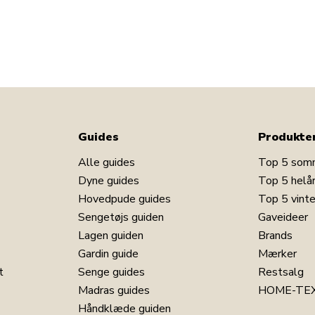
Guides
Produkte
Alle guides
Top 5 som
Dyne guides
Top 5 helå
Hovedpude guides
Top 5 vint
Sengetøjs guiden
Gaveideer
Lagen guiden
Brands
Gardin guide
Mærker
t
Senge guides
Restsalg
Madras guides
HOME-TEX
Håndklæde guiden