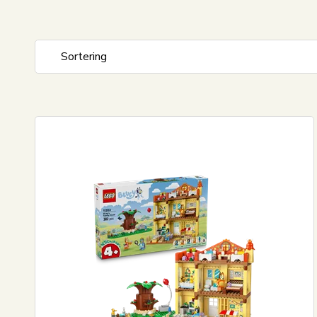
Sortering
Standard visning
Pris stigende
Pris faldende
Nyeste
Mest solgte
Største besparelse