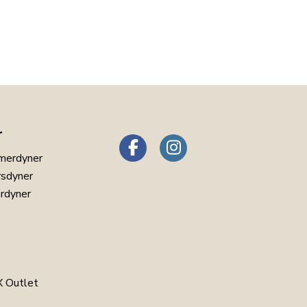
r
merdyner
rsdyner
erdyner
 Outlet