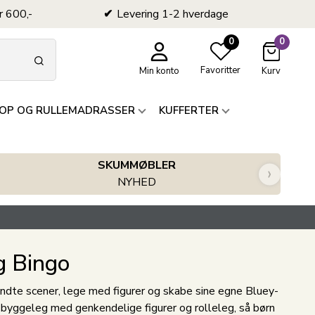
r 600,-
Levering 1-2 hverdage
0
0
Favoritter
Min konto
Kurv
OP OG RULLEMADRASSER
KUFFERTER
SKUMMØBLER
›
NYHED
g Bingo
endte scener, lege med figurer og skabe sine egne Bluey-
O-byggeleg med genkendelige figurer og rolleleg, så børn