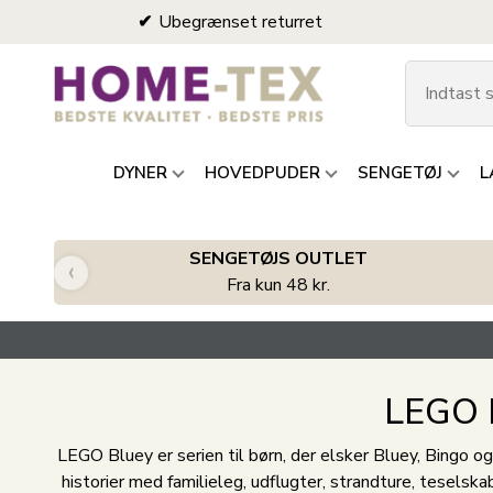
Ubegrænset returret
DYNER
HOVEDPUDER
SENGETØJ
L
SENGETØJS OUTLET
‹
Fra kun 48 kr.
LEGO B
LEGO Bluey er serien til børn, der elsker Bluey, Bingo 
historier med familieleg, udflugter, strandture, tesels