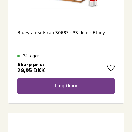
Blueys teselskab 30687 - 33 dele - Bluey
På lager
Skarp pris:
29,95
DKK
Læg i kurv