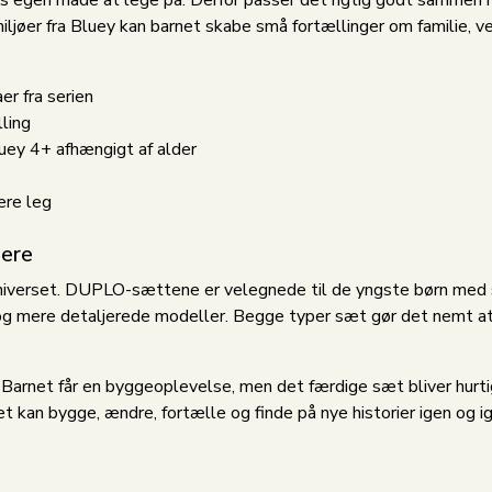
rns egen måde at lege på. Derfor passer det rigtig godt sammen
ljøer fra Bluey kan barnet skabe små fortællinger om familie, v
r fra serien
lling
y 4+ afhængigt af alder
re leg
ere
O-universet. DUPLO-sættene er velegnede til de yngste børn me
er og mere detaljerede modeller. Begge typer sæt gør det nemt a
Barnet får en byggeoplevelse, men det færdige sæt bliver hurtigt
t kan bygge, ændre, fortælle og finde på nye historier igen og ig