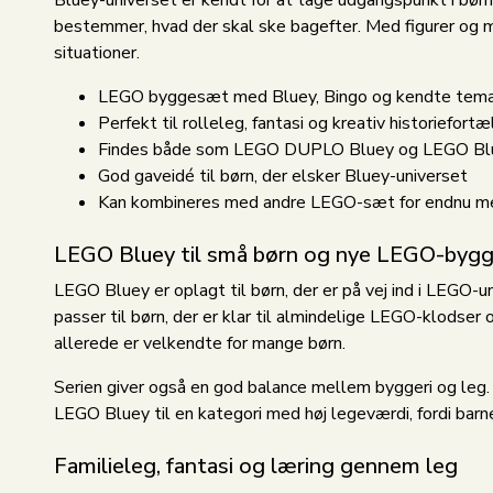
Bluey-universet er kendt for at tage udgangspunkt i bø
bestemmer, hvad der skal ske bagefter. Med figurer og mi
situationer.
LEGO byggesæt med Bluey, Bingo og kendte temae
Perfekt til rolleleg, fantasi og kreativ historiefortæ
Findes både som LEGO DUPLO Bluey og LEGO Blue
God gaveidé til børn, der elsker Bluey-universet
Kan kombineres med andre LEGO-sæt for endnu me
LEGO Bluey til små børn og nye LEGO-bygg
LEGO Bluey er oplagt til børn, der er på vej ind i LEG
passer til børn, der er klar til almindelige LEGO-klods
allerede er velkendte for mange børn.
Serien giver også en god balance mellem byggeri og leg. 
LEGO Bluey til en kategori med høj legeværdi, fordi barne
Familieleg, fantasi og læring gennem leg