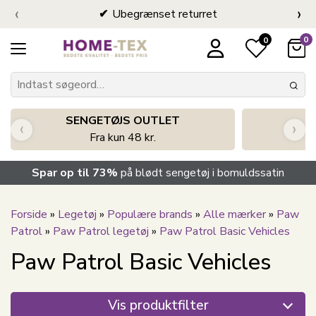
‹
›
Ubegrænset returret
0
0
SENGETØJS OUTLET
‹
›
Fra kun 48 kr.
Spar op til 73%
på blødt sengetøj i bomuldssatin
Forside
»
Legetøj
»
Populære brands
»
Alle mærker
»
Paw
Patrol
»
Paw Patrol legetøj
»
Paw Patrol Basic Vehicles
Paw Patrol Basic Vehicles
Vis produktfilter