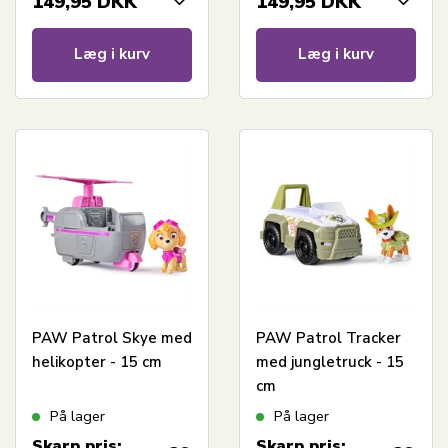
149,95
DKK
149,95
DKK
Læg i kurv
Læg i kurv
PAW Patrol Skye med
PAW Patrol Tracker
helikopter - 15 cm
med jungletruck - 15
cm
På lager
På lager
Skarp pris:
Skarp pris: