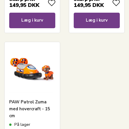
149,95
DKK
149,95
DKK
Læg i kurv
Læg i kurv
PAW Patrol Zuma
med hovercraft - 15
cm
På lager