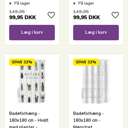
fugle - Bruseforhæng
Bruseforhæng klar til
På lager
På lager
klar til ophæng
ophæng
149,95
149,95
99,95
DKK
99,95
DKK
Læg i kurv
Læg i kurv
SPAR
33%
SPAR
33%
Badeforhæng -
Badeforhæng -
180x180 cm - Hvidt
180x180 cm -
med planter -
Mønstret