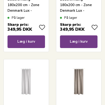
180x200 cm - Zone
180x200 cm - Zone
Denmark Lux -
Denmark Lux -
Jacquardvævet Black
Jacquardvævet Camel
På lager
På lager
Skarp pris:
Skarp pris:
349,95
DKK
349,95
DKK
Læg i kurv
Læg i kurv