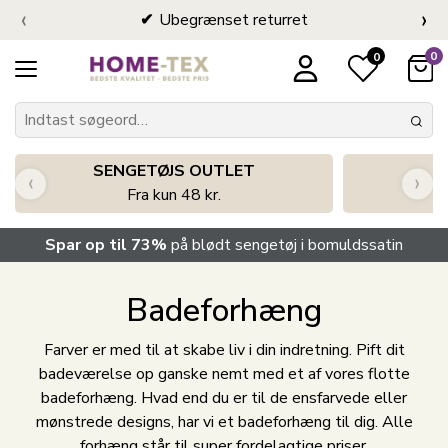
‹
›
Ubegrænset returret
0
0
SENGETØJS OUTLET
‹
›
Fra kun 48 kr.
Spar op til 73%
på blødt sengetøj i bomuldssatin
Badeforhæng
Farver er med til at skabe liv i din indretning. Pift dit
badeværelse op ganske nemt med et af vores flotte
badeforhæng. Hvad end du er til de ensfarvede eller
mønstrede designs, har vi et badeforhæng til dig. Alle
forhæng står til super fordelagtige priser.