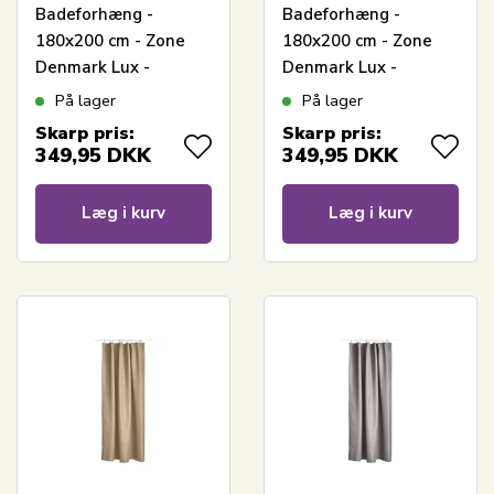
Badeforhæng -
Badeforhæng -
180x200 cm - Zone
180x200 cm - Zone
Denmark Lux -
Denmark Lux -
Jacquardvævet Soft
Jacquardvævet Taupe
På lager
På lager
Grey
Skarp pris:
Skarp pris:
349,95
DKK
349,95
DKK
Læg i kurv
Læg i kurv