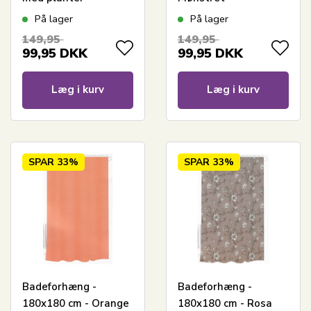
Bruseforhæng klar til
badeforhæng -
På lager
På lager
ophæng
Bruseforhæng klar til
149,95
149,95
ophæng
99,95
DKK
99,95
DKK
Læg i kurv
Læg i kurv
SPAR
33%
SPAR
33%
Badeforhæng -
Badeforhæng -
180x180 cm - Orange
180x180 cm - Rosa