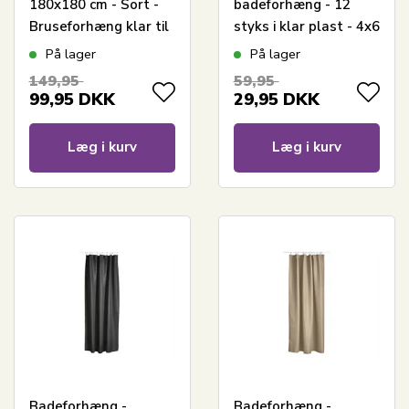
180x180 cm - Sort -
badeforhæng - 12
Bruseforhæng klar til
styks i klar plast - 4x6
ophæng
cm - Ekstra ringe til
På lager
På lager
bruseforhæng
149,95
59,95
99,95
DKK
29,95
DKK
Læg i kurv
Læg i kurv
Badeforhæng -
Badeforhæng -