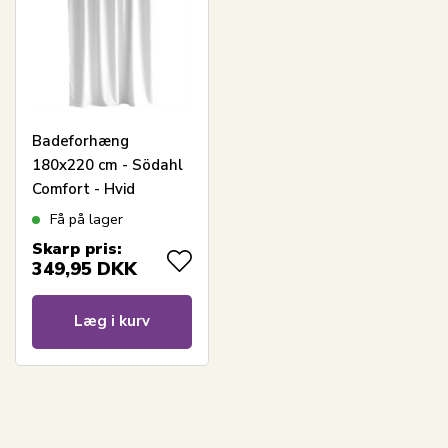
Badeforhæng
180x220 cm - Södahl
Comfort - Hvid
Få på lager
Skarp pris:
349,95
DKK
Læg i kurv