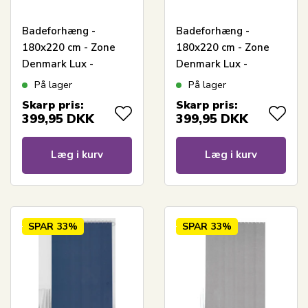
Badeforhæng -
Badeforhæng -
180x220 cm - Zone
180x220 cm - Zone
Denmark Lux -
Denmark Lux -
Jacquardvævet Soft
Jacquardvævet Taupe
På lager
På lager
Grey
Skarp pris:
Skarp pris:
399,95
DKK
399,95
DKK
Læg i kurv
Læg i kurv
SPAR
33%
SPAR
33%