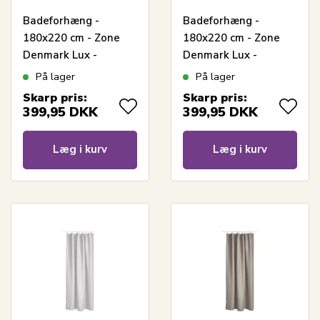
Badeforhæng -
Badeforhæng -
180x220 cm - Zone
180x220 cm - Zone
Denmark Lux -
Denmark Lux -
Jacquardvævet Camel
Jacquardvævet Grey
På lager
På lager
Skarp pris:
Skarp pris:
399,95
DKK
399,95
DKK
Læg i kurv
Læg i kurv