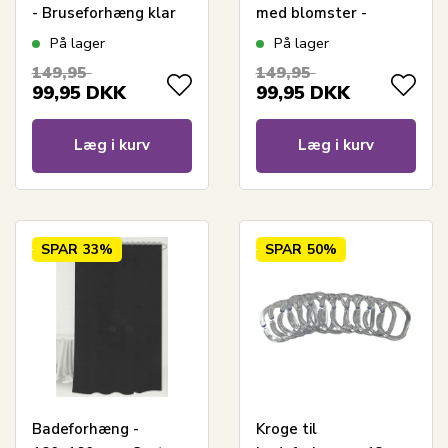
- Bruseforhæng klar
med blomster -
til ophæng
Bruseforhæng klar til
På lager
På lager
ophæng
149,95
149,95
99,95
DKK
99,95
DKK
Læg i kurv
Læg i kurv
SPAR
33%
SPAR
50%
Badeforhæng -
Kroge til