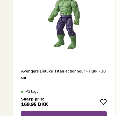
Største besparelse
Avengers Deluxe Titan actionfigur - Hulk - 30
cm
På lager
Skarp pris:
169,95
DKK