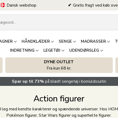
Dansk webshop
Gratis fragt ved køb ove
AGNER
HÅNDKLÆDER
SENGE
MADRASSER
T
INDRETNING
LEGETØJ
UDENDØRSLEG
DYNE OUTLET
Fra kun 68 kr.
Spar op til 73%
på blødt sengetøj i bomuldssatin
Action figurer
ifuld leg med kendte karakterer og spændende universer. Hos HOME
Pokémon figurer, Star Wars figurer og superhelte figurer.