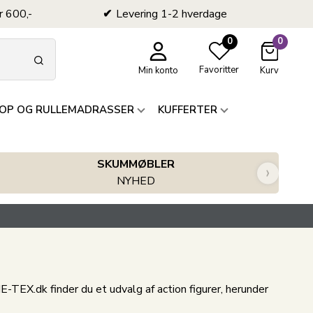
r 600,-
Levering 1-2 hverdage
0
0
Favoritter
Min konto
Kurv
OP OG RULLEMADRASSER
KUFFERTER
SKUMMØBLER
›
NYHED
-TEX.dk finder du et udvalg af action figurer, herunder