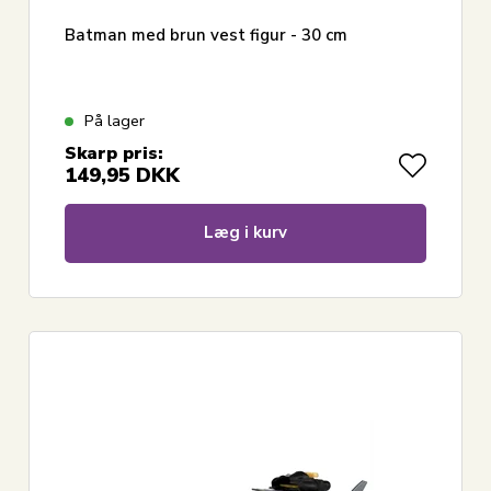
Batman med brun vest figur - 30 cm
På lager
Skarp pris:
149,95
DKK
Læg i kurv