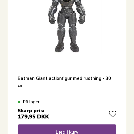
Batman Giant actionfigur med rustning - 30
cm
På lager
Skarp pris:
179,95
DKK
Læg i kurv