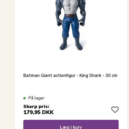
Batman Giant actionfigur - King Shark - 30 cm
På lager
Skarp pris:
179,95
DKK
Læg i kurv