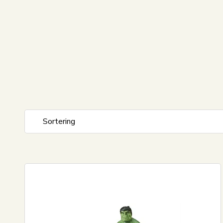
Sortering
Standard visning
Pris stigende
Pris faldende
Nyeste
Mest solgte