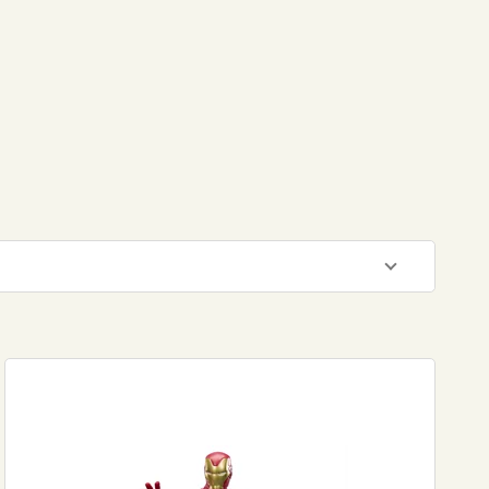
550
DKK