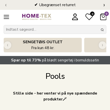
‹
›
Ubegrænset returret
0
0
SENGETØJS OUTLET
‹
›
Fra kun 48 kr.
Spar op til 73%
på blødt sengetøj i bomuldssatin
Pools
Stille side - her venter vi på nye spændende
produkter🪄