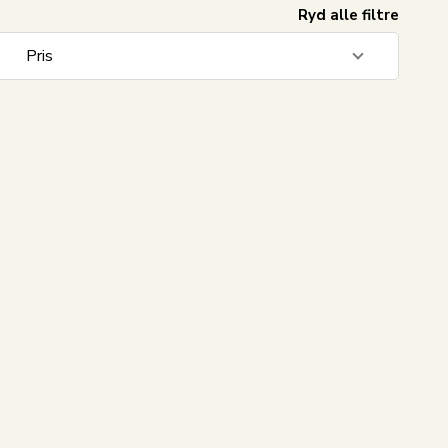
Ryd alle filtre
Pris
499
DKK
500
DKK