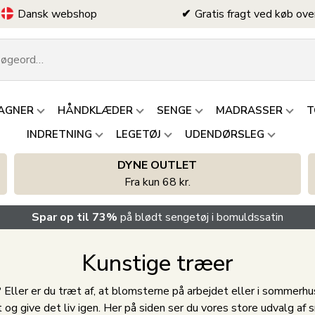
Dansk webshop
Gratis fragt ved køb ove
AGNER
HÅNDKLÆDER
SENGE
MADRASSER
T
INDRETNING
LEGETØJ
UDENDØRSLEG
DYNE OUTLET
Fra kun 68 kr.
Spar op til 73%
på blødt sengetøj i bomuldssatin
Kunstige træer
g? Eller er du træt af, at blomsterne på arbejdet eller i sommerhuse
 give det liv igen. Her på siden ser du vores store udvalg af s