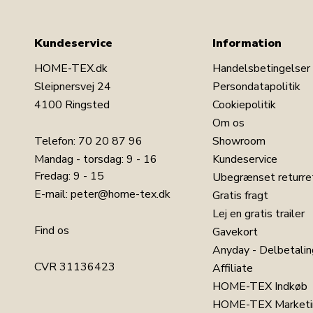
Kundeservice
Information
HOME-TEX.dk
Handelsbetingelser
Sleipnersvej 24
Persondatapolitik
4100 Ringsted
Cookiepolitik
Om os
Telefon:
70 20 87 96
Showroom
Mandag - torsdag: 9 - 16
Kundeservice
Fredag: 9 - 15
Ubegrænset returre
E-mail:
peter@home-tex.dk
Gratis fragt
Lej en gratis trailer
Find os
Gavekort
Anyday - Delbetalin
CVR 31136423
Affiliate
HOME-TEX Indkøb
HOME-TEX Marketi