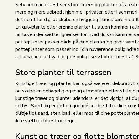
Selv om man oftest ser store træer og planter på arealer,
mere og mere udbredt hjemme i privaten eller i sommerhus
det nemt for dig, at skabe en hyggelig atmosfære med fl
En gulvplante eller grønne planter til stuen kommer i al
fantasien der sætter grænser for, hvad du kan sammensætte
potteplanter passer både på dine planter og giver samtid
potteplanter som, passer ind i din nuværende boligindretni
alt afhængig af hvad du personligt selv holder mest af. S
Store planter til terrassen
Kunstige træer og planter kan også være et dekorativt a
og skabe en behagelig og rolig atmosfære eller stille di
kunstige træer og planter udendørs, er det vigtigt, at du
sollys. Samtidig er det en god idé, at du stiller dine kun
tilføje lidt sand, sten, bark eller mos til dine potteplan
ikke vælter i blæst og regn.
Kunstige træer og flotte blomster