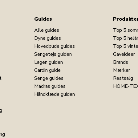
Guides
Produkte
Alle guides
Top 5 som
Dyne guides
Top 5 helå
Hovedpude guides
Top 5 vint
Sengetøjs guiden
Gaveideer
Lagen guiden
Brands
Gardin guide
Mærker
t
Senge guides
Restsalg
Madras guides
HOME-TEX
Håndklæde guiden
g
ng