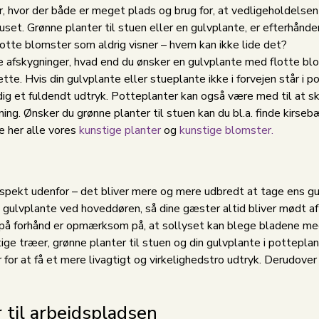
 hvor der både er meget plads og brug for, at vedligeholdelsen e
et. Grønne planter til stuen eller en gulvplante, er efterhånden
otte blomster som aldrig visner – hvem kan ikke lide det?
le afskygninger, hvad end du ønsker en gulvplante med flotte blo
. Hvis din gulvplante eller stueplante ikke i forvejen står i pot
ig et fuldendt udtryk. Potteplanter kan også være med til at ska
ng. Ønsker du grønne planter til stuen kan du bl.a. finde kirsebæ
e her alle vores
kunstige planter
og
kunstige blomster.
spekt udenfor – det bliver mere og mere udbredt at tage ens gu
n gulvplante ved hoveddøren, så dine gæster altid bliver mødt af
 på forhånd er opmærksom på, at sollyset kan blege bladene med ti
stige træer, grønne planter til stuen og din gulvplante i pottepla
ter for at få et mere livagtigt og virkelighedstro udtryk. Derudov
 til arbejdspladsen