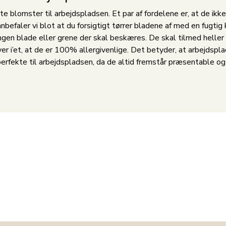
e blomster til arbejdspladsen. Et par af fordelene er, at de ik
anbefaler vi blot at du forsigtigt tørrer bladene af med en fugti
ngen blade eller grene der skal beskæres. De skal tilmed heller 
er i’et, at de er 100% allergivenlige. Det betyder, at arbejdsplad
rfekte til arbejdspladsen, da de altid fremstår præsentable og d