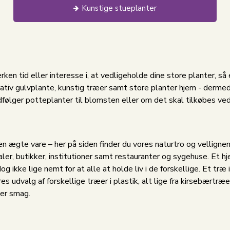
Kunstige stueplanter
ken tid eller interesse i, at vedligeholde dine store planter, så er
rativ gulvplante, kunstig træer samt store planter hjem - dermed
følger potteplanter til blomsten eller om det skal tilkøbes ved 
n ægte vare – her på siden finder du vores naturtro og velligne
aler, butikker, institutioner samt restauranter og sygehuse. Et h
og ikke lige nemt for at alle at holde liv i de forskellige. Et træ
s udvalg af forskellige træer i plastik, alt lige fra kirsebærtræ
ver smag.