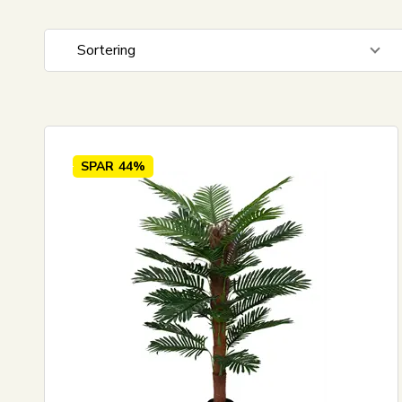
Sortering
Standard visning
Pris stigende
Pris faldende
SPAR
44%
Nyeste
Mest solgte
Største besparelse