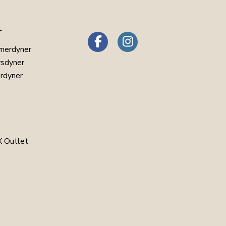
r
merdyner
rsdyner
erdyner
 Outlet