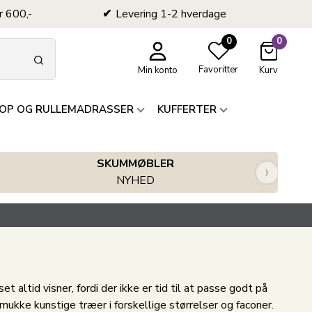
r 600,-
Levering 1-2 hverdage
0
0
Favoritter
Min konto
Kurv
OP OG RULLEMADRASSER
KUFFERTER
SKUMMØBLER
›
NYHED
t altid visner, fordi der ikke er tid til at passe godt på
mukke kunstige træer i forskellige størrelser og faconer.