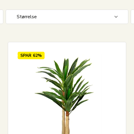
Størrelse
100-149 cm
1
150-199 cm
1
SPAR
62%