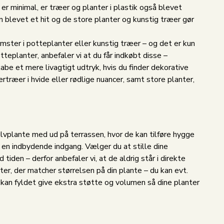
r minimal, er træer og planter i plastik også blevet
 blevet et hit og de store planter og kunstig træer gør
mster i potteplanter eller kunstig træer – og det er kun
teplanter, anbefaler vi at du får indkøbt disse –
be et mere livagtigt udtryk, hvis du finder dekorative
rtræer i hvide eller rødlige nuancer, samt store planter,
lvplante med ud på terrassen, hvor de kan tilføre hygge
 en indbydende indgang. Vælger du at stille dine
den – derfor anbefaler vi, at de aldrig står i direkte
nter, der matcher størrelsen på din plante – du kan evt.
er kan fyldet give ekstra støtte og volumen så dine planter