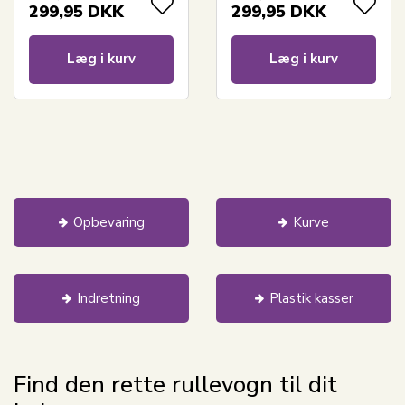
299,95
DKK
299,95
DKK
Læg i kurv
Læg i kurv
Opbevaring
Kurve
Indretning
Plastik kasser
Find den rette rullevogn til dit