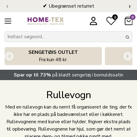
‹
›
Ubegrænset returret
0
0
SENGETØJS OUTLET
‹
›
Fra kun 48 kr.
Spar op til 73%
på blødt sengetøj i bomuldssatin
Rullevogn
Med en rullevogn kan du nemt få organiseret de ting, der fx
ikke har en plads på badeværelset eller i køkkenet.
Rullevognene med kurve eller hylder, frigiver ekstra plads
til opbevaring. Rullevognene har hjul, som gør det nemt at
placere dem- og tilmed rykke rundt med.