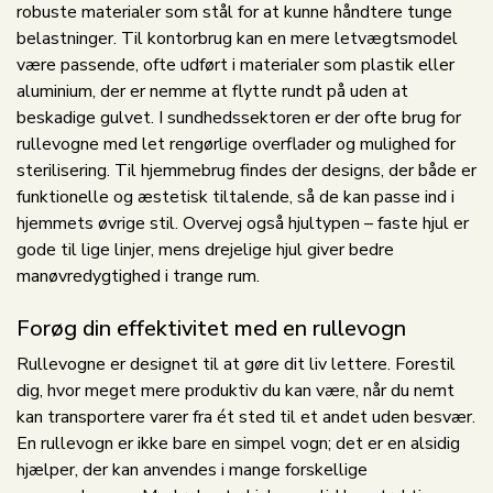
robuste materialer som stål for at kunne håndtere tunge
belastninger. Til kontorbrug kan en mere letvægtsmodel
være passende, ofte udført i materialer som plastik eller
aluminium, der er nemme at flytte rundt på uden at
beskadige gulvet. I sundhedssektoren er der ofte brug for
rullevogne med let rengørlige overflader og mulighed for
sterilisering. Til hjemmebrug findes der designs, der både er
funktionelle og æstetisk tiltalende, så de kan passe ind i
hjemmets øvrige stil. Overvej også hjultypen – faste hjul er
gode til lige linjer, mens drejelige hjul giver bedre
manøvredygtighed i trange rum.
Forøg din effektivitet med en rullevogn
Rullevogne er designet til at gøre dit liv lettere. Forestil
dig, hvor meget mere produktiv du kan være, når du nemt
kan transportere varer fra ét sted til et andet uden besvær.
En rullevogn er ikke bare en simpel vogn; det er en alsidig
hjælper, der kan anvendes i mange forskellige