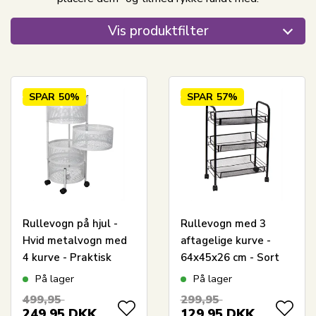
Vis produktfilter
SPAR
50%
SPAR
57%
Rullevogn på hjul -
Rullevogn med 3
Hvid metalvogn med
aftagelige kurve -
4 kurve - Praktisk
64x45x26 cm - Sort
opbevaringsløsning
metalvogn på hjul
På lager
På lager
499,95
299,95
249,95
DKK
129,95
DKK