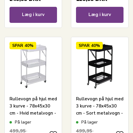
Læg i kurv
Læg i kurv
SPAR
40%
SPAR
40%
Rullevogn på hjul med
Rullevogn på hjul med
3 kurve - 78x45x30
3 kurve - 78x45x30
cm - Hvid metalvogn -
cm - Sort metalvogn -
Nem opbevaring
Nem opbevaring
På lager
På lager
499,95
499,95