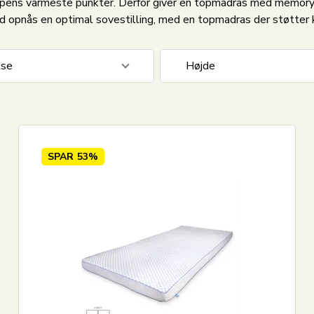
ppens varmeste punkter. Derfor giver en topmadras med memory 
ed opnås en optimal sovestilling, med en topmadras der støtter 
lse
Højde
0 cm U-Split
3
3-5 cm
0 cm U-Split
6
6-8 cm
0 cm U-Split
3
SPAR
53%