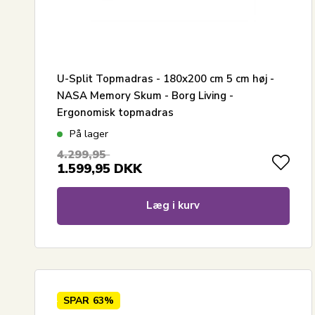
U-Split Topmadras - 180x200 cm 5 cm høj -
NASA Memory Skum - Borg Living -
Ergonomisk topmadras
På lager
4.299,95
1.599,95
DKK
Læg i kurv
SPAR
63%