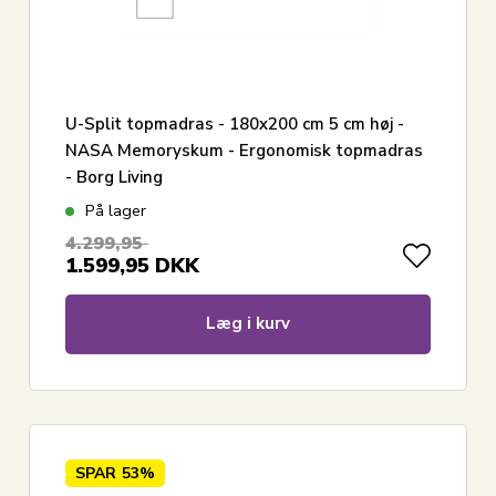
U-Split topmadras - 180x200 cm 5 cm høj -
NASA Memoryskum - Ergonomisk topmadras
- Borg Living
På lager
4.299,95
1.599,95
DKK
Læg i kurv
SPAR
53%