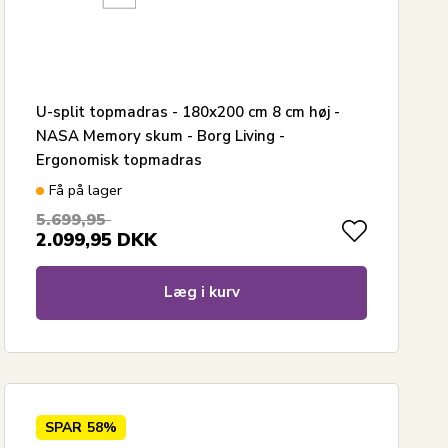
U-split topmadras - 180x200 cm 8 cm høj -
NASA Memory skum - Borg Living -
Ergonomisk topmadras
Få på lager
5.699,95
2.099,95
DKK
Læg i kurv
SPAR
58%