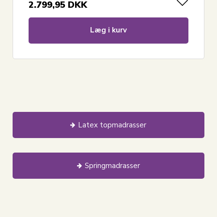
2.799,95
DKK
Læg i kurv
Latex topmadrasser
Springmadrasser