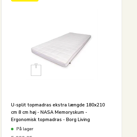
U-split topmadras ekstra længde 180x210
cm 8 cm høj - NASA Memoryskum -
Ergonomisk topmadras - Borg Living
trykaflastende madras
På lager