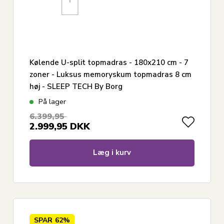
Kølende U-split topmadras - 180x210 cm - 7
zoner - Luksus memoryskum topmadras 8 cm
høj - SLEEP TECH By Borg
På lager
6.399,95
2.999,95
DKK
Læg i kurv
SPAR
62%