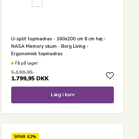
U-split topmadras - 160x200 cm 8 cm høj -
NASA Memory skum - Borg Living -
Ergonomisk topmadras
Få på lager
5.199,95
1.799,95
DKK
Læg i kurv
SPAR
62%