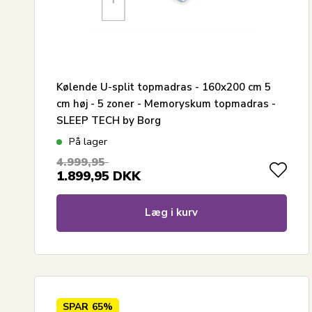
Kølende U-split topmadras - 160x200 cm 5
cm høj - 5 zoner - Memoryskum topmadras -
SLEEP TECH by Borg
På lager
4.999,95
1.899,95
DKK
Læg i kurv
SPAR
65%