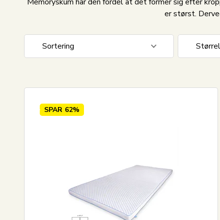
Memoryskum har den fordel at det former sig efter kro
er størst. Derv
Sortering
Større
Standard visning
160x20
Pris stigende
180x20
Pris faldende
180x21
SPAR
62%
Nyeste
Mest solgte
Største besparelse