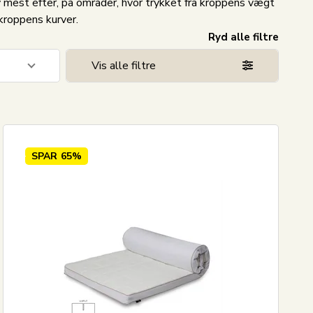
mest efter, på områder, hvor trykket fra kroppens vægt
kroppens kurver.
Ryd alle filtre
Vis alle filtre
3
9
SPAR
65%