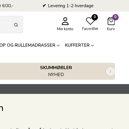
r 600,-
Levering 1-2 hverdage
0
0
Favoritter
Min konto
Kurv
OP OG RULLEMADRASSER
KUFFERTER
SKUMMØBLER
›
NYHED
m