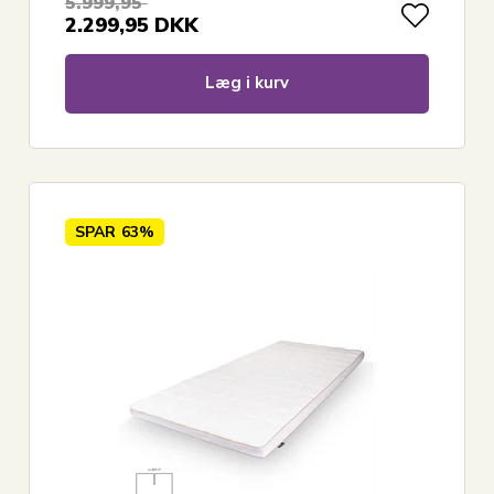
5.999,95
2.299,95
DKK
Læg i kurv
SPAR
63%