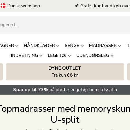
Dansk webshop
Gratis fragt ved køb ove
AGNER
HÅNDKLÆDER
SENGE
MADRASSER
T
INDRETNING
LEGETØJ
UDENDØRSLEG
DYNE OUTLET
Fra kun 68 kr.
Spar op til 73%
på blødt sengetøj i bomuldssatin
Topmadrasser med memorysku
U-split