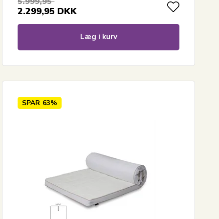
5.999,95
2.299,95
DKK
Læg i kurv
SPAR
63%