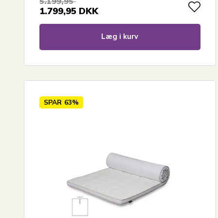
5.199,95
1.799,95
DKK
Læg i kurv
SPAR
63%