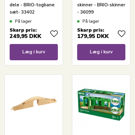
dele - BRIO-togbane
skinner - BRIO-skinner
sæt- 33402
- 36099
På lager
På lager
Skarp pris:
Skarp pris:
249,95
DKK
179,95
DKK
Læg i kurv
Læg i kurv