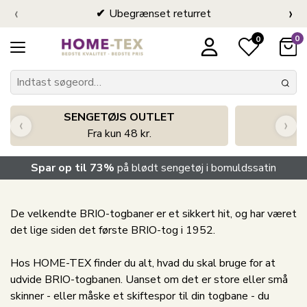
‹
›
Ubegrænset returret
0
0
SENGETØJS OUTLET
‹
›
Fra kun 48 kr.
Spar op til 73%
på blødt sengetøj i bomuldssatin
De velkendte BRIO-togbaner er et sikkert hit, og har været
det lige siden det første BRIO-tog i 1952.
Hos HOME-TEX finder du alt, hvad du skal bruge for at
udvide BRIO-togbanen. Uanset om det er store eller små
skinner - eller måske et skiftespor til din togbane - du