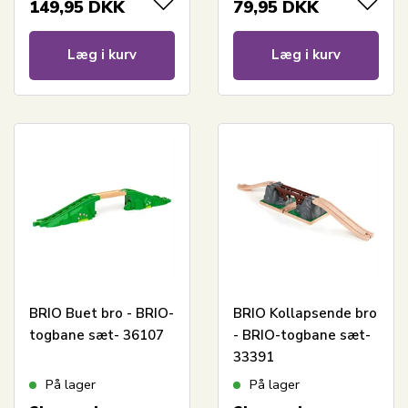
149,95
DKK
79,95
DKK
Læg i kurv
Læg i kurv
BRIO Buet bro - BRIO-
BRIO Kollapsende bro
togbane sæt- 36107
- BRIO-togbane sæt-
33391
På lager
På lager