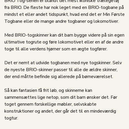
BRIO Tog-serien er blandt det mest ikoniske trælegetøj
fra BRIO. De fleste har nok leget med en BRIO-togbane på
mindst et eller andet tidspunkt, hvad end det er Min Første
Togbane eller de mange andre togbaner og lokomotiver.
Med BRIO-togskinner kan dit barn bygge videre på sin egen
ultimative togrute og føre lokomotivet eller en af de andre
toge til alle verdens hjørner som en ægte togfører.
Det er nemt at udvide togbanen med nye togskinner. Selv
de nyeste BRIO-skinner passer til alle de ældre skinner,
der end måtte befinde sig allerede på børneværelset.
Så kan fantasien få frit løb, og skinnerne kan
sammensættes lige netop, som dit barn ønsker det. Før
toget gennem forskellige møbler, selvskabte
konstruktioner og andet, der går det til en mindeværdig
togtur.