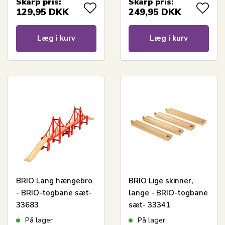
Skarp pris:
Skarp pris:
129,95
DKK
249,95
DKK
Læg i kurv
Læg i kurv
BRIO Lang hængebro
BRIO Lige skinner,
- BRIO-togbane sæt-
lange - BRIO-togbane
33683
sæt- 33341
På lager
På lager