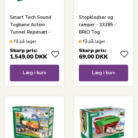
Smart Tech Sound
Stopklodser og
Togbane Action
ramper - 33385 -
Tunnel Rejsesæt -
BRIO Tog
BRIO
Få på lager
Få på lager
Skarp pris:
Skarp pris:
1.549,00
DKK
69,00
DKK
Læg i kurv
Læg i kurv