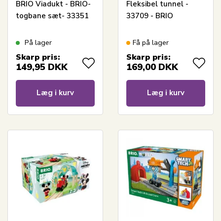
BRIO Viadukt - BRIO-
Fleksibel tunnel -
togbane sæt- 33351
33709 - BRIO
På lager
Få på lager
Skarp pris:
Skarp pris:
149,95
DKK
169,00
DKK
Læg i kurv
Læg i kurv