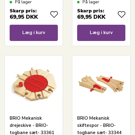
På lager
På lager
Skarp pris:
Skarp pris:
69,95
DKK
69,95
DKK
Læg i kurv
Læg i kurv
BRIO Mekanisk
BRIO Mekanisk
drejeskive - BRIO-
skiftespor - BRIO-
togbane sæt- 33361
togbane sæt- 33344