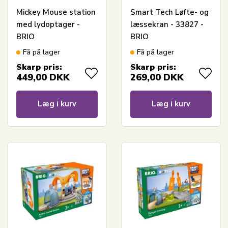
Mickey Mouse station
Smart Tech Løfte- og
med lydoptager -
læssekran - 33827 -
BRIO
BRIO
Få på lager
Få på lager
Skarp pris:
Skarp pris:
449,00
DKK
269,00
DKK
Læg i kurv
Læg i kurv