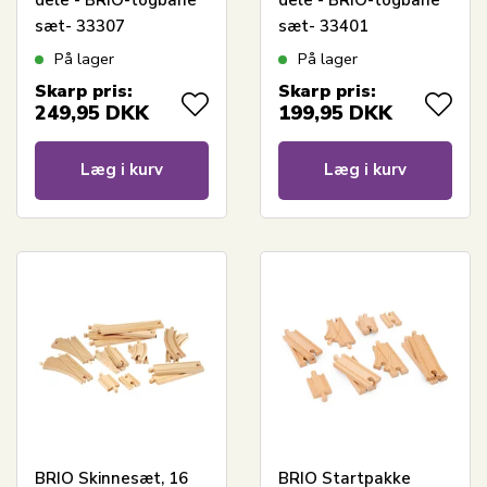
dele - BRIO-togbane
dele - BRIO-togbane
sæt- 33307
sæt- 33401
På lager
På lager
Skarp pris:
Skarp pris:
249,95
DKK
199,95
DKK
Læg i kurv
Læg i kurv
BRIO Skinnesæt, 16
BRIO Startpakke