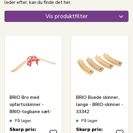
leder efter, kan du finde det her.
Vis produktfilter
BRIO Bro med
BRIO Buede skinner,
opfartsskinner -
lange - BRIO-skinner -
BRIO-togbane sæt-
33342
33699
På lager
På lager
Skarp pris:
Skarp pris: