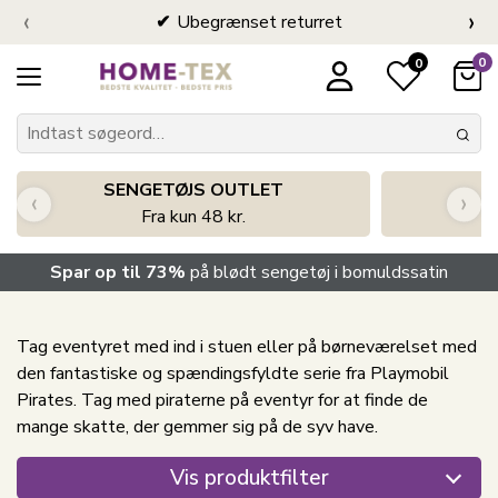
‹
›
Ubegrænset returret
0
0
SENGETØJS OUTLET
‹
›
Fra kun 48 kr.
Spar op til 73%
på blødt sengetøj i bomuldssatin
Tag eventyret med ind i stuen eller på børneværelset med
den fantastiske og spændingsfyldte serie fra
Playmobil
Pirates
. Tag med piraterne på eventyr for at finde de
mange skatte, der gemmer sig på de syv have.
Vis produktfilter