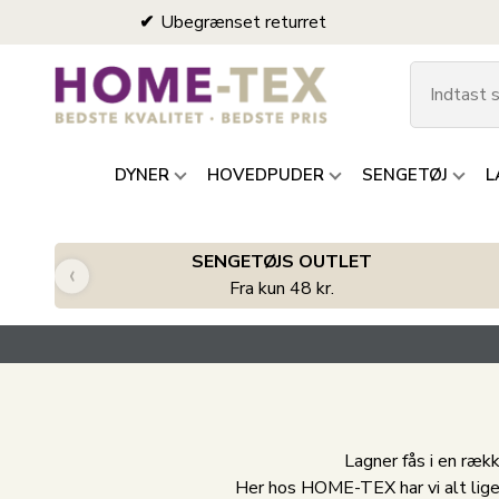
Ubegrænset returret
DYNER
HOVEDPUDER
SENGETØJ
L
SENGETØJS OUTLET
‹
Fra kun 48 kr.
Lagner fås i en rækk
Her hos HOME-TEX har vi alt lige f