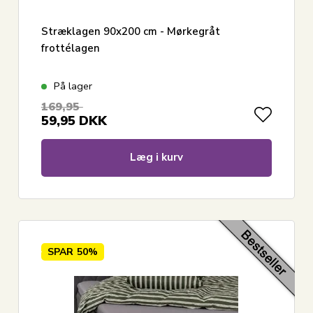
Stræklagen 90x200 cm - Mørkegråt
frottélagen
På lager
169,95
59,95
DKK
Læg i kurv
SPAR
50%