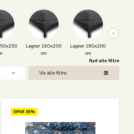
›
150x250
Lagner 160x200
Lagner 180x200
Lagner 
m
cm
cm
c
Ryd alle filtre
Vis alle filtre
129
106
70
SPAR
65%
20