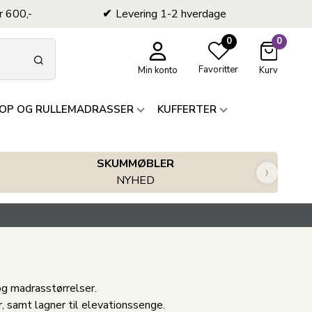
r 600,-
Levering 1-2 hverdage
0
0
Favoritter
Min konto
Kurv
OP OG RULLEMADRASSER
KUFFERTER
SKUMMØBLER
›
NYHED
 og madrasstørrelser.
r, samt lagner til elevationssenge.