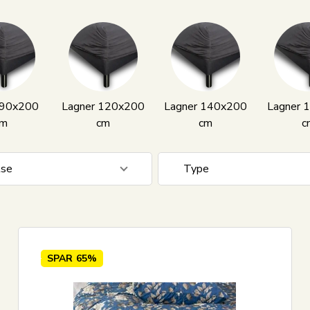
 90x200
Lagner 120x200
Lagner 140x200
Lagner 
cm
cm
cm
c
lse
Type
 cm
13
Faconlagen
 cm
14
Kuvertlagen
 cm
53
Stræklagen
SPAR
65%
0 cm
21
Kappelagen
0 cm
52