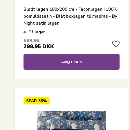
Blødt lagen 180x200 cm - Faconlagen i 100%
bomuldssatin - Blåt boxlagen til madras - By
Night satin lagen
På lager
599,95
299,95
DKK
Læg i kurv
SPAR
55%