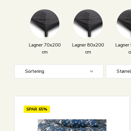
Lagner 70x200
Lagner 80x200
Lagner
cm
cm
Sortering
Større
Standard visning
70x200
Pris stigende
80x200
Pris faldende
90x200
SPAR
65%
Nyeste
120x20
Mest solgte
140x20