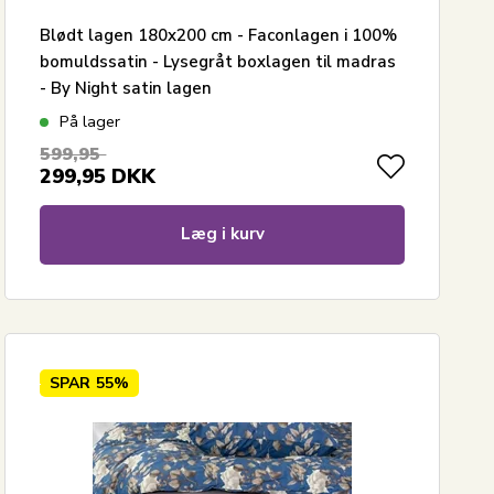
Blødt lagen 180x200 cm - Faconlagen i 100%
bomuldssatin - Lysegråt boxlagen til madras
- By Night satin lagen
På lager
599,95
299,95
DKK
Læg i kurv
SPAR
55%