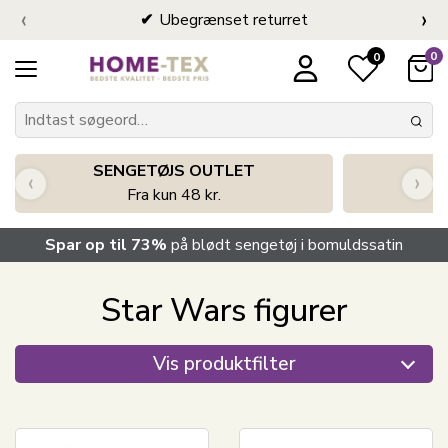
‹
›
Ubegrænset returret
0
0
SENGETØJS OUTLET
‹
›
Fra kun 48 kr.
Spar op til 73%
på blødt sengetøj i bomuldssatin
Star Wars figurer
Vis produktfilter