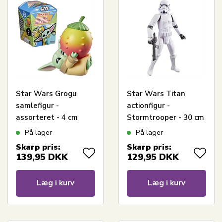
Star Wars Grogu
Star Wars Titan
samlefigur -
actionfigur -
assorteret - 4 cm
Stormtrooper - 30 cm
figur
På lager
På lager
Skarp pris:
Skarp pris:
139,95
DKK
129,95
DKK
Læg i kurv
Læg i kurv