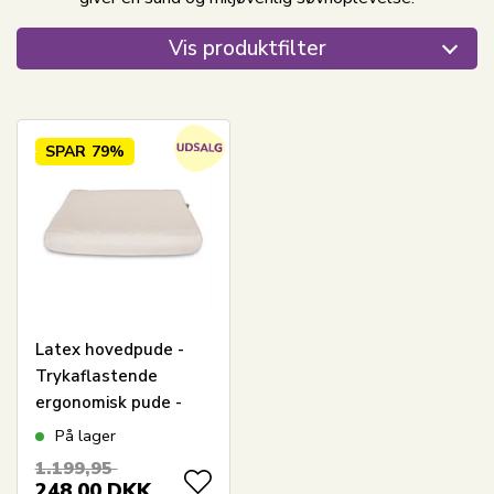
Vis produktfilter
SPAR
79%
Latex hovedpude -
Trykaflastende
ergonomisk pude -
Talalay natur latex
På lager
pude - Nature By
1.199,95
Borg Venus
248,00
DKK