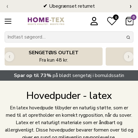
‹
›
Ubegrænset returret
0
0
SENGETØJS OUTLET
‹
›
Fra kun 48 kr.
Spar op til 73%
på blødt sengetøj i bomuldssatin
Hovedpuder - latex
En latex hovedpude tilbyder en naturlig støtte, som er
med til at opretholder en korrekt rygposition, når du sover.
Latex er et naturligt materiale som er åndbart og
allergivenligt. Disse hovedpuder bevarer formen over tid og
giver en sund og miljøvenlig søvnoplevelse.