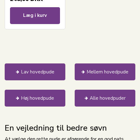
Læg i kurv
Lav hovedpude
Mellem hovedpude
Høj hovedpude
Alle hovedpuder
En vejledning til bedre søvn
At vælge den rette pude er afgørende for en god nats