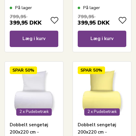
pruple
sand
På lager
På lager
799,95
799,95
399,95
DKK
399,95
DKK
Læg i kurv
Læg i kurv
SPAR
50%
SPAR
50%
2 x Pudebetræk
2 x Pudebetræk
Dobbelt sengetøj
Dobbelt sengetøj
200x220 cm -
200x220 cm -