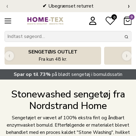
‹
›
Ubegrænset returret
0
0
SENGETØJS OUTLET
‹
›
Fra kun 48 kr.
Spar op til 73%
på blødt sengetøj i bomuldssatin
Stonewashed sengetøj fra
Nordstrand Home
Sengetøjet er vævet af 100% ekstra fint og åndbart
enzymvasket bomuld. Efterfølgende er materialet blevet
behandlet med en proces kaldet "Stone Washing", hvilket