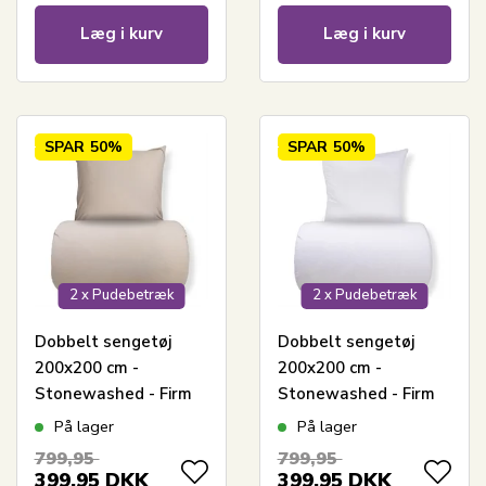
Læg i kurv
Læg i kurv
SPAR
50%
SPAR
50%
2 x Pudebetræk
2 x Pudebetræk
Dobbelt sengetøj
Dobbelt sengetøj
200x200 cm -
200x200 cm -
Stonewashed - Firm
Stonewashed - Firm
sand
white
På lager
På lager
799,95
799,95
399,95
DKK
399,95
DKK