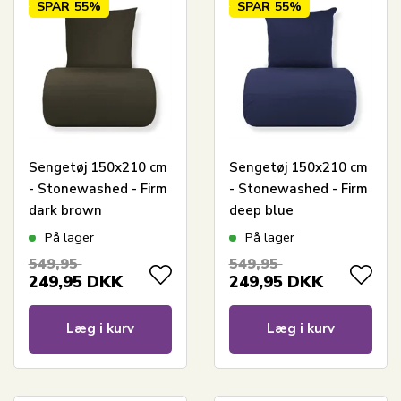
SPAR
55%
SPAR
55%
Sengetøj 150x210 cm
Sengetøj 150x210 cm
- Stonewashed - Firm
- Stonewashed - Firm
dark brown
deep blue
På lager
På lager
549,95
549,95
249,95
DKK
249,95
DKK
Læg i kurv
Læg i kurv