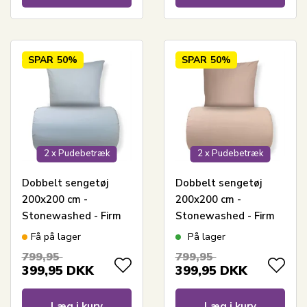
SPAR
50%
SPAR
50%
2 x Pudebetræk
2 x Pudebetræk
Dobbelt sengetøj
Dobbelt sengetøj
200x200 cm -
200x200 cm -
Stonewashed - Firm
Stonewashed - Firm
blue
brown
Få på lager
På lager
799,95
799,95
399,95
DKK
399,95
DKK
Læg i kurv
Læg i kurv