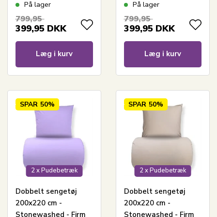
olive
petrol
På lager
På lager
799,95
799,95
399,95
DKK
399,95
DKK
Læg i kurv
Læg i kurv
SPAR
50%
SPAR
50%
2 x Pudebetræk
2 x Pudebetræk
Dobbelt sengetøj
Dobbelt sengetøj
200x220 cm -
200x220 cm -
Stonewashed - Firm
Stonewashed - Firm