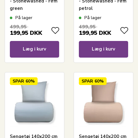
- Stonewashed - Firm
- Stonewashed - Firm
green
petrol
På lager
På lager
499,95
499,95
199,95
DKK
199,95
DKK
Læg i kurv
Læg i kurv
SPAR
60%
SPAR
60%
Sengetøj 140x200 cm
Sengetøj 140x200 cm