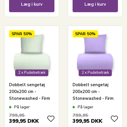
Læg i kurv
Læg i kurv
SPAR
50%
SPAR
50%
2 x Pudebetræk
2 x Pudebetræk
Dobbelt sengetøj
Dobbelt sengetøj
200x200 cm -
200x200 cm -
Stonewashed - Firm
Stonewashed - Firm
olive
purple
På lager
På lager
799,95
799,95
399,95
DKK
399,95
DKK