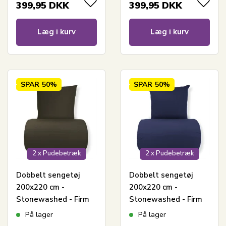
399,95
DKK
399,95
DKK
Læg i kurv
Læg i kurv
SPAR
50%
SPAR
50%
2 x Pudebetræk
2 x Pudebetræk
Dobbelt sengetøj
Dobbelt sengetøj
200x220 cm -
200x220 cm -
Stonewashed - Firm
Stonewashed - Firm
dark brown
deep blue
På lager
På lager