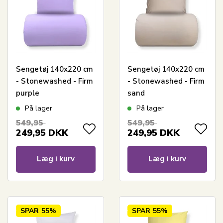
Sengetøj 140x220 cm
Sengetøj 140x220 cm
- Stonewashed - Firm
- Stonewashed - Firm
purple
sand
På lager
På lager
549,95
549,95
249,95
DKK
249,95
DKK
Læg i kurv
Læg i kurv
SPAR
55%
SPAR
55%