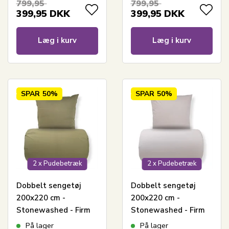
799,95
799,95
399,95
DKK
399,95
DKK
Læg i kurv
Læg i kurv
SPAR
50%
SPAR
50%
2 x Pudebetræk
2 x Pudebetræk
Dobbelt sengetøj
Dobbelt sengetøj
200x220 cm -
200x220 cm -
Stonewashed - Firm
Stonewashed - Firm
green
grey
På lager
På lager