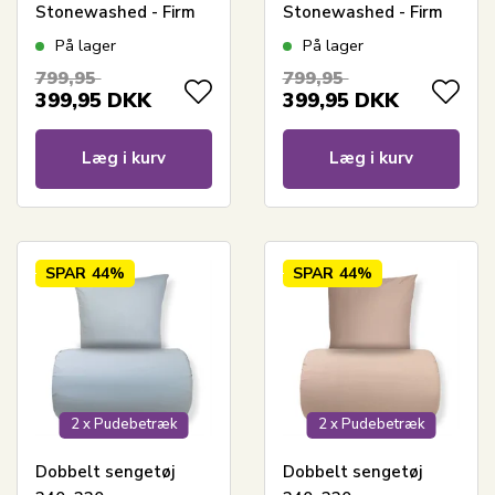
Stonewashed - Firm
Stonewashed - Firm
white
yellow
På lager
På lager
799,95
799,95
399,95
DKK
399,95
DKK
Læg i kurv
Læg i kurv
SPAR
44%
SPAR
44%
2 x Pudebetræk
2 x Pudebetræk
Dobbelt sengetøj
Dobbelt sengetøj