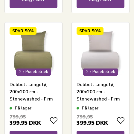
SPAR
50%
SPAR
50%
2 x Pudebetræk
2 x Pudebetræk
Dobbelt sengetøj
Dobbelt sengetøj
200x200 cm -
200x200 cm -
Stonewashed - Firm
Stonewashed - Firm
green
grey
På lager
På lager
799,95
799,95
399,95
DKK
399,95
DKK