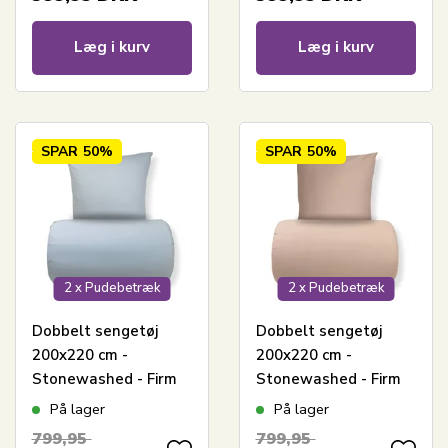
Læg i kurv
Læg i kurv
SPAR
50%
SPAR
50%
2 x Pudebetræk
2 x Pudebetræk
Dobbelt sengetøj
Dobbelt sengetøj
200x220 cm -
200x220 cm -
Stonewashed - Firm
Stonewashed - Firm
blue
brown
På lager
På lager
799,95
799,95