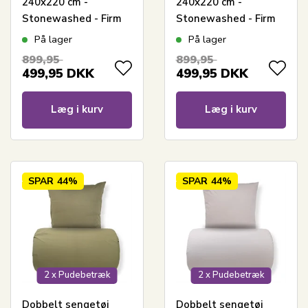
240x220 cm -
240x220 cm -
Stonewashed - Firm
Stonewashed - Firm
blue
brown
På lager
På lager
899,95
899,95
499,95
DKK
499,95
DKK
Læg i kurv
Læg i kurv
SPAR
44%
SPAR
44%
2 x Pudebetræk
2 x Pudebetræk
Dobbelt sengetøj
Dobbelt sengetøj