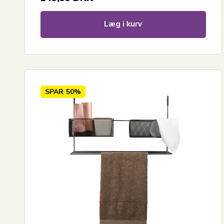
Læg i kurv
SPAR
50%