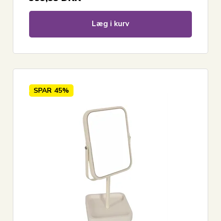
Læg i kurv
SPAR
45%