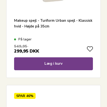
Makeup spejl - Turiform Urban spejl - Klassisk
hvid - Højde på 35cm
På lager
549,95
299,95
DKK
Læg i kurv
SPAR
46%