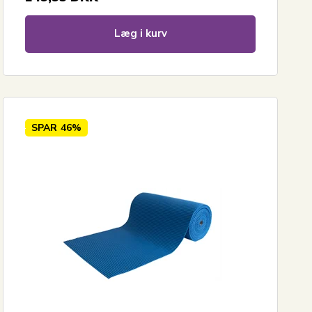
Læg i kurv
SPAR
46%