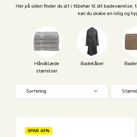
Her på siden finder du alt i tilbehør til dit badeværelse
kan du skabe en rolig og hy
Håndklæde
Badekåber
Bade
størrelser
Sortering
Større
Standard visning
5-6 år
Pris stigende
7-8 år
Pris faldende
Håndkl
SPAR
43%
Nyeste
30x30 