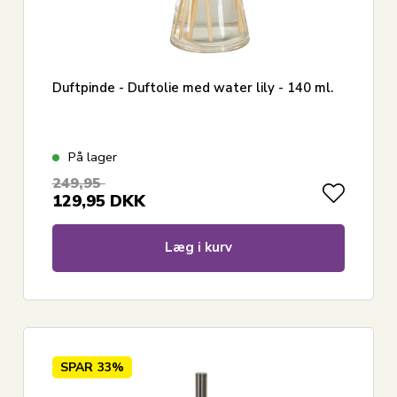
Duftpinde - Duftolie med water lily - 140 ml.
På lager
249,95
129,95
DKK
Læg i kurv
SPAR
33%