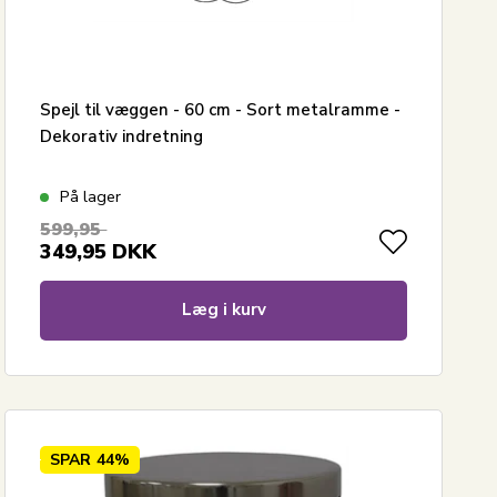
Spejl til væggen - 60 cm - Sort metalramme -
Dekorativ indretning
På lager
599,95
349,95
DKK
Læg i kurv
SPAR
44%