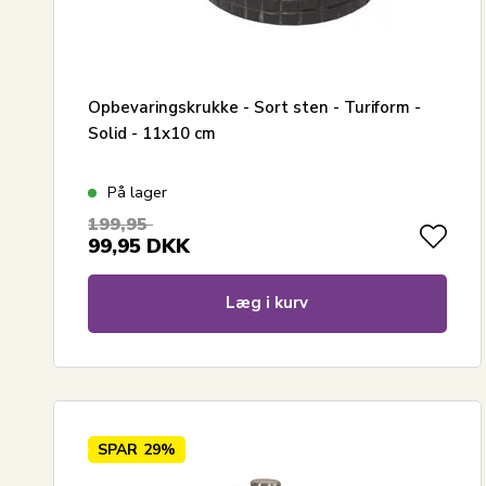
Opbevaringskrukke - Sort sten - Turiform -
Solid - 11x10 cm
På lager
199,95
99,95
DKK
Læg i kurv
SPAR
29%