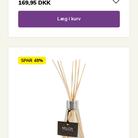
169,95
DKK
Læg i kurv
SPAR
48%