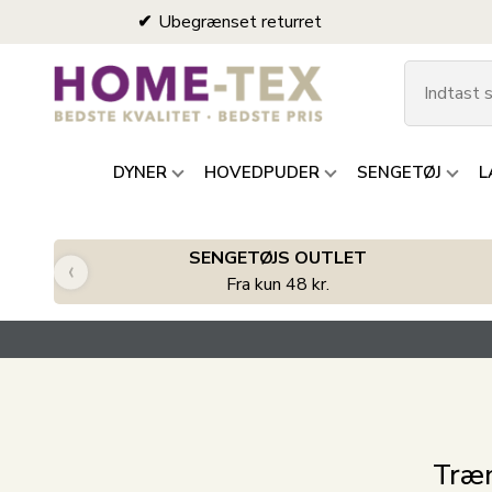
Ubegrænset returret
DYNER
HOVEDPUDER
SENGETØJ
L
SENGETØJS OUTLET
‹
Fra kun 48 kr.
Træn