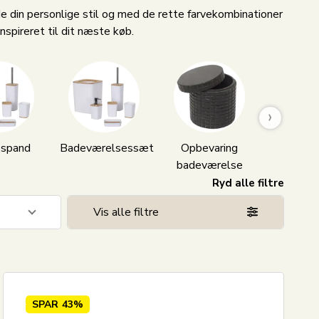
nde din personlige stil og med de rette farvekombinationer
nspireret til dit næste køb.
›
 spand
Badeværelsessæt
Opbevaring
Sæbedis
badeværelse
Ryd alle filtre
Vis alle filtre
9
6
70
SPAR
43%
9