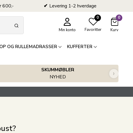
r 600,-
Levering 1-2 hverdage
0
0
Favoritter
Min konto
Kurv
OP OG RULLEMADRASSER
KUFFERTER
SKUMMØBLER
›
NYHED
pust?