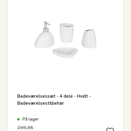
cm
13
Flerfarvet
Vis alle
Vis alle
Badeværelsessæt - 4 dele - Hvidt -
Badeværelsestilbehør
På lager
299,95