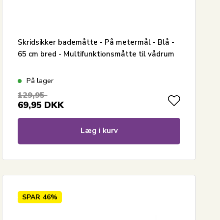
Skridsikker bademåtte - På metermål - Blå -
65 cm bred - Multifunktionsmåtte til vådrum
På lager
129,95
69,95
DKK
Læg i kurv
SPAR
46%