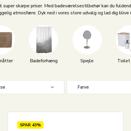
, til super skarpe priser. Med badeværelsestilbehør kan du fulde
ggelig atmosfære. Dyk ned i vores store udvalg og lad dig blive i
måtter
Badeforhæng
Spejle
Toilet
lse
Farve
3
Antracit grå
3
Beige
æde sampak
55
Blå
SPAR
43%
cm
33
Creme