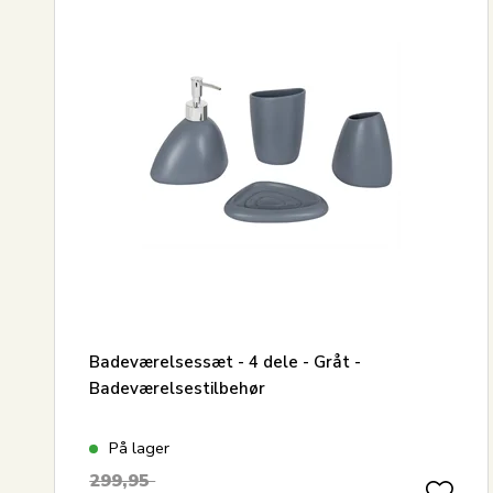
Mest solgte
30x50 
Største besparelse
Badeværelsessæt - 4 dele - Gråt -
Badeværelsestilbehør
På lager
299,95