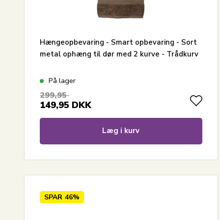
Hængeopbevaring - Smart opbevaring - Sort
metal ophæng til dør med 2 kurve - Trådkurv
På lager
299,95
149,95
DKK
Læg i kurv
SPAR
46%