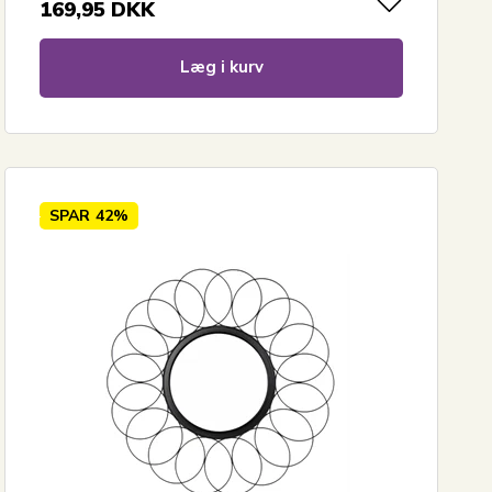
169,95
DKK
Læg i kurv
SPAR
42%