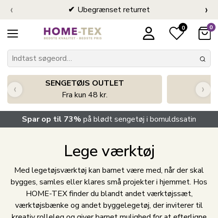
‹
›
Ubegrænset returret
0
0
SENGETØJS OUTLET
‹
›
Fra kun 48 kr.
Spar op til 73%
på blødt sengetøj i bomuldssatin
Lege værktøj
Med legetøjsværktøj kan barnet være med, når der skal
bygges, samles eller klares små projekter i hjemmet. Hos
HOME-TEX finder du blandt andet værktøjssæt,
værktøjsbænke og andet byggelegetøj, der inviterer til
kreativ rolleleg og giver barnet mulighed for at efterligne