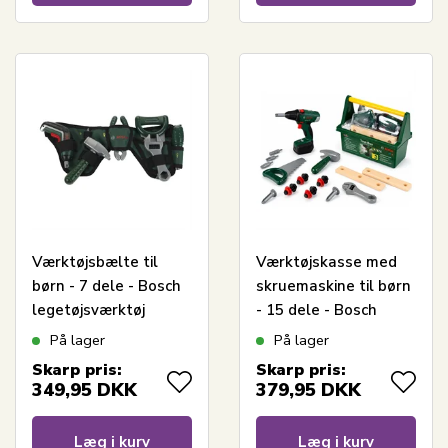
Værktøjsbælte til
Værktøjskasse med
børn - 7 dele - Bosch
skruemaskine til børn
legetøjsværktøj
- 15 dele - Bosch
legetøjsværktøj
På lager
På lager
Skarp pris:
Skarp pris:
349,95
DKK
379,95
DKK
Læg i kurv
Læg i kurv