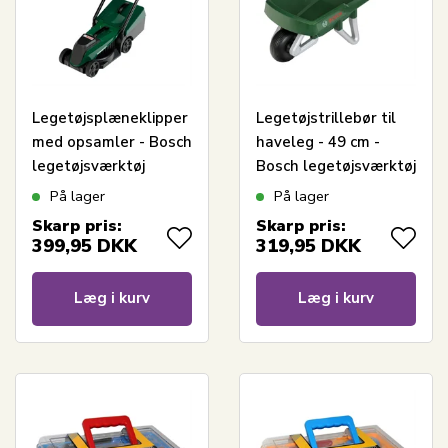
Legetøjsplæneklipper
Legetøjstrillebør til
med opsamler - Bosch
haveleg - 49 cm -
legetøjsværktøj
Bosch legetøjsværktøj
På lager
På lager
Skarp pris:
Skarp pris:
399,95
DKK
319,95
DKK
Læg i kurv
Læg i kurv