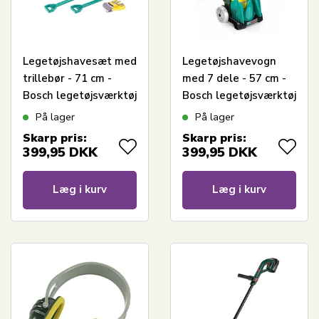
Legetøjshavesæt med
Legetøjshavevogn
trillebør - 71 cm -
med 7 dele - 57 cm -
Bosch legetøjsværktøj
Bosch legetøjsværktøj
På lager
På lager
Skarp pris:
Skarp pris:
399,95
DKK
399,95
DKK
Læg i kurv
Læg i kurv