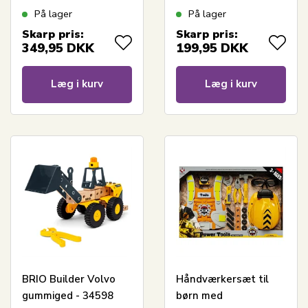
På lager
På lager
Skarp pris:
Skarp pris:
349,95
DKK
199,95
DKK
Læg i kurv
Læg i kurv
BRIO Builder Volvo
Håndværkersæt til
gummiged - 34598
børn med