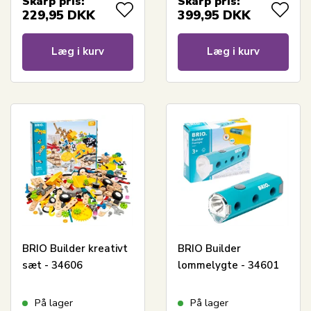
Skarp pris:
Skarp pris:
229,95
DKK
399,95
DKK
Læg i kurv
Læg i kurv
BRIO Builder kreativt
BRIO Builder
sæt - 34606
lommelygte - 34601
På lager
På lager