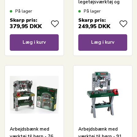
legetøjsværktøj og
tilbehør - 19 dele
På lager
På lager
Skarp pris:
Skarp pris:
379,95
DKK
249,95
DKK
Læg i kurv
Læg i kurv
Arbejdsbænk med
Arbejdsbænk med
værktøj til børn - 76
værktøj til børn - 91