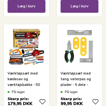
Læg i kurv
Læg i kurv
Værktøjssæt med
Værktøjssæt med
kædesav og
tang, vaterpas og
værktøjsbakke - 50
plader - 5 dele -
dele
Bosch legetøjsværktøj
På lager
På lager
Skarp pris:
Skarp pris:
179,95
DKK
99,95
DKK