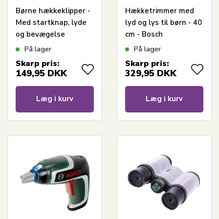
Børne hækkeklipper -
Hækketrimmer med
Med startknap, lyde
lyd og lys til børn - 40
og bevægelse
cm - Bosch
legetøjsværktøj
På lager
På lager
Skarp pris:
Skarp pris:
149,95
DKK
329,95
DKK
Læg i kurv
Læg i kurv