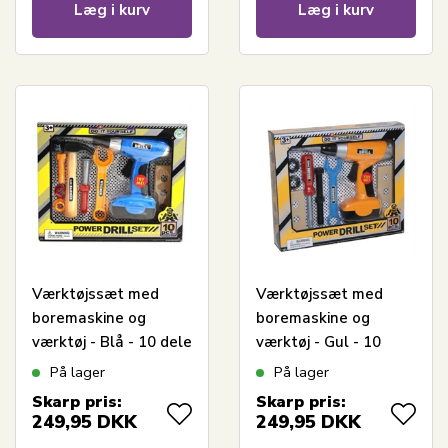
Læg i kurv
Læg i kurv
Værktøjssæt med
Værktøjssæt med
boremaskine og
boremaskine og
værktøj - Blå - 10 dele
værktøj - Gul - 10
dele
På lager
På lager
Skarp pris:
Skarp pris:
249,95
DKK
249,95
DKK