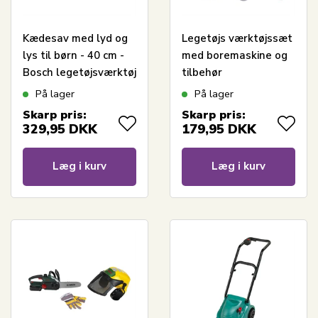
Kædesav med lyd og
Legetøjs værktøjssæt
lys til børn - 40 cm -
med boremaskine og
Bosch legetøjsværktøj
tilbehør
På lager
På lager
Skarp pris:
Skarp pris:
329,95
DKK
179,95
DKK
Læg i kurv
Læg i kurv