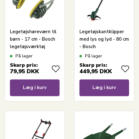
Legetøjshøreværn til
Legetøjskantklipper
børn - 17 cm - Bosch
med lys og lyd - 80 cm
legetøjsværktøj
- Bosch
legetøjsværktøj
På lager
På lager
Skarp pris:
Skarp pris:
79,95
DKK
449,95
DKK
Læg i kurv
Læg i kurv