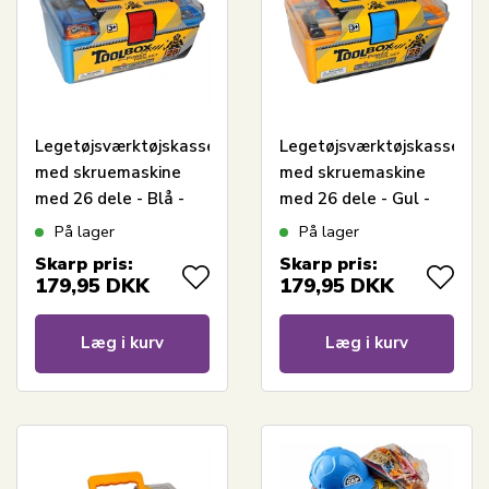
Legetøjsværktøjskasse
Legetøjsværktøjskasse
med skruemaskine
med skruemaskine
med 26 dele - Blå -
med 26 dele - Gul -
17x36x23 cm
17x36x23 cm
På lager
På lager
Skarp pris:
Skarp pris:
179,95
DKK
179,95
DKK
Læg i kurv
Læg i kurv