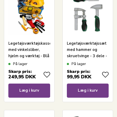
Legetøjsværktøjskasse
Legetøjsværktøjssæt
med vinkelsliber,
med hammer og
hjelm og værktøj - Blå
skruetvinge - 3 dele -
- 17x23x35 cm
Bosch legetøjsværktøj
På lager
På lager
Skarp pris:
Skarp pris:
249,95
DKK
99,95
DKK
Læg i kurv
Læg i kurv