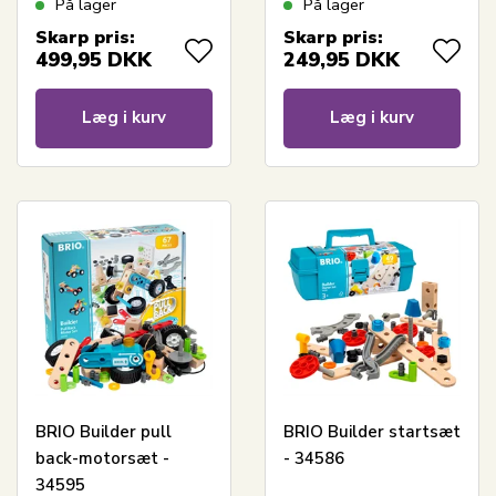
På lager
På lager
Skarp pris:
Skarp pris:
499,95
DKK
249,95
DKK
Læg i kurv
Læg i kurv
BRIO Builder pull
BRIO Builder startsæt
back-motorsæt -
- 34586
34595