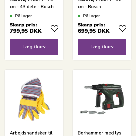
cm - 43 dele - Bosch
cm - Bosch
legetøjsværktøj
legetøjsværktøj
På lager
På lager
Skarp pris:
Skarp pris:
799,95
DKK
699,95
DKK
Læg i kurv
Læg i kurv
Arbejdshandsker til
Borhammer med lys