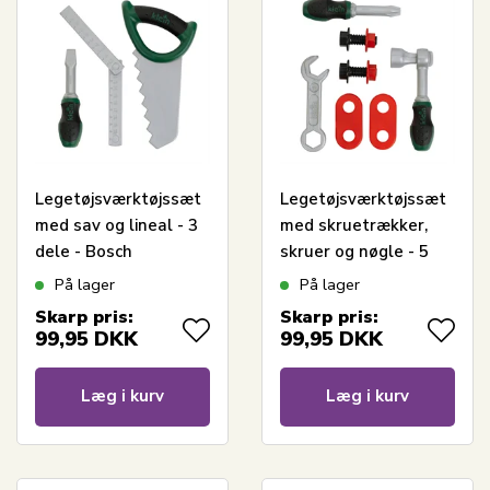
Legetøjsværktøjssæt
Legetøjsværktøjssæt
med sav og lineal - 3
med skruetrækker,
dele - Bosch
skruer og nøgle - 5
legetøjsværktøj
dele - Bosch
På lager
På lager
legetøjsværktøj
Skarp pris:
Skarp pris:
99,95
DKK
99,95
DKK
Læg i kurv
Læg i kurv