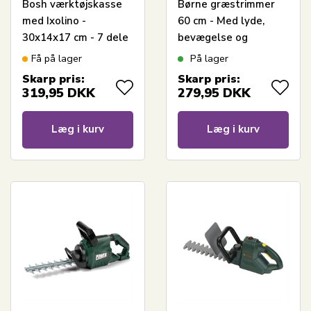
Bosh værktøjskasse
Børne græstrimmer
med Ixolino -
60 cm - Med lyde,
30x14x17 cm - 7 dele
bevægelse og
- Bosch
teleskopskaft
Få på lager
På lager
legetøjsværktøj
Skarp pris:
Skarp pris:
319,95
DKK
279,95
DKK
Læg i kurv
Læg i kurv