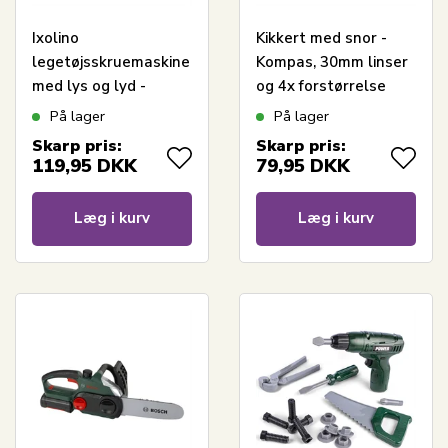
Ixolino
Kikkert med snor -
legetøjsskruemaskine
Kompas, 30mm linser
med lys og lyd -
og 4x forstørrelse
Bosch legetøjsværktøj
På lager
På lager
Skarp pris:
Skarp pris:
119,95
DKK
79,95
DKK
Læg i kurv
Læg i kurv