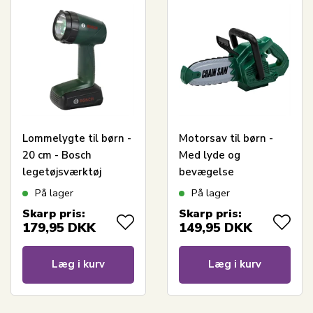
Lommelygte til børn -
Motorsav til børn -
20 cm - Bosch
Med lyde og
legetøjsværktøj
bevægelse
På lager
På lager
Skarp pris:
Skarp pris:
179,95
DKK
149,95
DKK
Læg i kurv
Læg i kurv