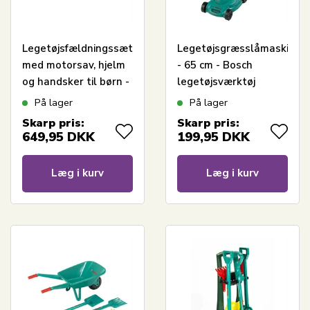
Legetøjsfældningssæt
Legetøjsgræsslåmaskine
med motorsav, hjelm
- 65 cm - Bosch
og handsker til børn -
legetøjsværktøj
4 dele - Bosch
På lager
På lager
legetøjsværktøj
Skarp pris:
Skarp pris:
649,95
DKK
199,95
DKK
Læg i kurv
Læg i kurv