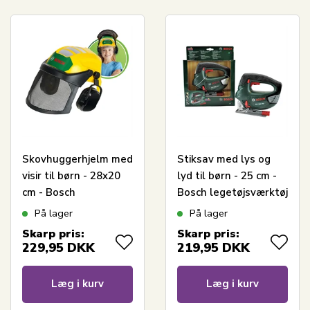
Skovhuggerhjelm med
Stiksav med lys og
visir til børn - 28x20
lyd til børn - 25 cm -
cm - Bosch
Bosch legetøjsværktøj
legetøjsværktøj
På lager
På lager
Skarp pris:
Skarp pris:
229,95
DKK
219,95
DKK
Læg i kurv
Læg i kurv