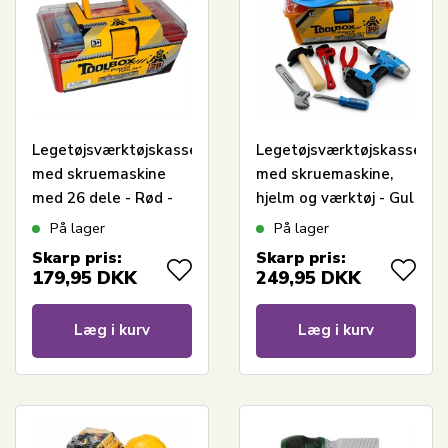
Legetøjsværktøjskasse
Legetøjsværktøjskasse
med skruemaskine
med skruemaskine,
med 26 dele - Rød -
hjelm og værktøj - Gul
17x36x23 cm
- 17x23x35 cm
På lager
På lager
Skarp pris:
Skarp pris:
179,95
DKK
249,95
DKK
Læg i kurv
Læg i kurv