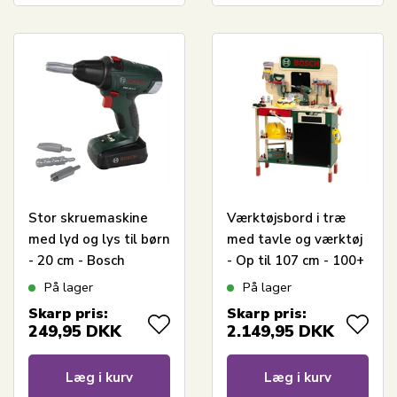
Stor skruemaskine
Værktøjsbord i træ
med lyd og lys til børn
med tavle og værktøj
- 20 cm - Bosch
- Op til 107 cm - 100+
legetøjsværktøj
dele - Bosch
På lager
På lager
legetøjsværktøj
Skarp pris:
Skarp pris:
249,95
DKK
2.149,95
DKK
Læg i kurv
Læg i kurv