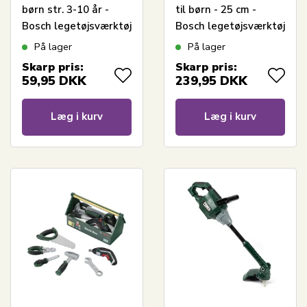
børn str. 3-10 år -
til børn - 25 cm -
Bosch legetøjsværktøj
Bosch legetøjsværktøj
På lager
På lager
Skarp pris:
Skarp pris:
59,95
DKK
239,95
DKK
Læg i kurv
Læg i kurv