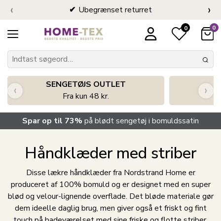
‹
›
Ubegrænset returret
0
0
SENGETØJS OUTLET
‹
›
Fra kun 48 kr.
Spar op til 73%
på blødt sengetøj i bomuldssatin
Håndklæder med striber
Disse lækre håndklæder fra Nordstrand Home er
produceret af 100% bomuld og er designet med en super
blød og velour-lignende overflade. Det bløde materiale gør
dem ideelle daglig brug, men giver også et friskt og fint
touch på badeværelset med sine friske og flotte striber.