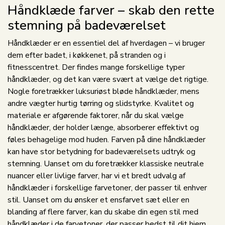
Håndklæde farver – skab den rette
stemning på badeværelset
Håndklæder er en essentiel del af hverdagen – vi bruger
dem efter badet, i køkkenet, på stranden og i
fitnesscentret. Der findes mange forskellige typer
håndklæder, og det kan være svært at vælge det rigtige.
Nogle foretrækker luksuriøst bløde håndklæder, mens
andre vægter hurtig tørring og slidstyrke. Kvalitet og
materiale er afgørende faktorer, når du skal vælge
håndklæder, der holder længe, absorberer effektivt og
føles behagelige mod huden. Farven på dine håndklæder
kan have stor betydning for badeværelsets udtryk og
stemning. Uanset om du foretrækker klassiske neutrale
nuancer eller livlige farver, har vi et bredt udvalg af
håndklæder i forskellige farvetoner, der passer til enhver
stil. Uanset om du ønsker et ensfarvet sæt eller en
blanding af flere farver, kan du skabe din egen stil med
håndklæder i de farvetoner, der passer bedst til dit hjem.