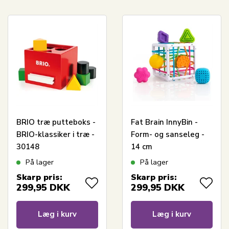
BRIO træ putteboks -
Fat Brain InnyBin -
BRIO-klassiker i træ -
Form- og sanseleg -
30148
14 cm
På lager
På lager
Skarp pris:
Skarp pris:
299,95
DKK
299,95
DKK
Læg i kurv
Læg i kurv