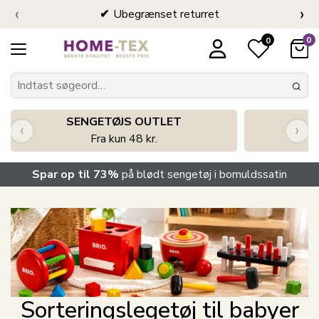
‹
›
Ubegrænset returret
0
0
SENGETØJS OUTLET
‹
›
Fra kun 48 kr.
Spar op til 73%
på blødt sengetøj i bomuldssatin
Sorteringslegetøj til babyer