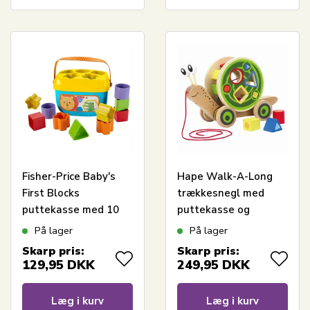
Fisher-Price Baby's
Hape Walk-A-Long
First Blocks
trækkesnegl med
puttekasse med 10
puttekasse og
klodser
formklodser - fra 12
På lager
På lager
mdr.
Skarp pris:
Skarp pris:
129,95
DKK
249,95
DKK
Læg i kurv
Læg i kurv