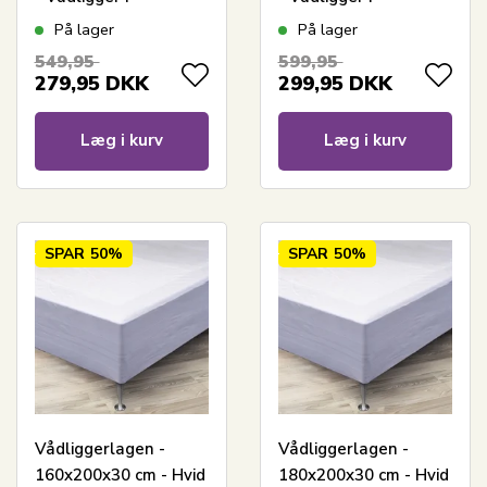
faconlagen -
faconlagen -
På lager
På lager
Nordstrand Home
Nordstrand Home
549,95
599,95
madrasbeskytter
madrasbeskytter
279,95
DKK
299,95
DKK
Læg i kurv
Læg i kurv
SPAR
50%
SPAR
50%
Vådliggerlagen -
Vådliggerlagen -
160x200x30 cm - Hvid
180x200x30 cm - Hvid