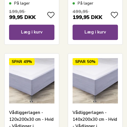
Living
til enkelt seng -
På lager
På lager
Nordstrand Home
199,95
499,95
madrasbeskytter
99,95
DKK
199,95
DKK
Læg i kurv
Læg i kurv
SPAR
49%
SPAR
50%
Vådliggerlagen -
Vådliggerlagen -
120x200x30 cm - Hvid
140x200x30 cm - Hvid
- Vådligger i
- Vådligger i