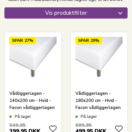
Vis produktfilter
SPAR
27%
SPAR
29%
Vådliggerlagen -
Vådliggerlagen -
140x200 cm - Hvid -
180x200 cm - Hvid -
Facon vådliggerlagen
Facon vådliggerlagen
- Night & Day
- Night & Day
På lager
På lager
549,95
699,95
399,95
DKK
499,95
DKK