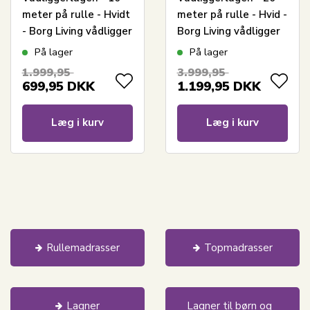
meter på rulle - Hvidt
meter på rulle - Hvid -
- Borg Living vådligger
Borg Living vådligger
lagen
lagen
På lager
På lager
1.999,95
3.999,95
699,95
DKK
1.199,95
DKK
Læg i kurv
Læg i kurv
Rullemadrasser
Topmadrasser
Lagner
Lagner til børn og