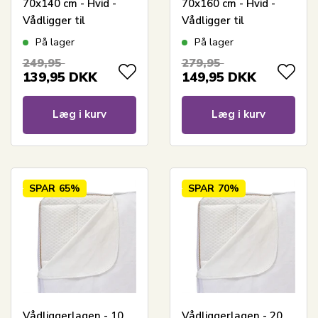
70x140 cm - Hvid -
70x160 cm - Hvid -
Vådligger til
Vådligger til
juniorseng -
juniorseng -
På lager
På lager
Nordstrand Home
Nordstrand Home
249,95
279,95
madrasbeskytter
madrasbeskytter
139,95
DKK
149,95
DKK
Læg i kurv
Læg i kurv
SPAR
65%
SPAR
70%
Vådliggerlagen - 10
Vådliggerlagen - 20