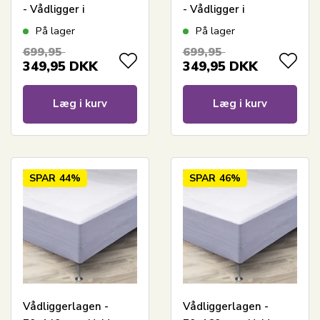
- Vådligger i
- Vådligger i
faconlagen -
faconlagen -
På lager
På lager
Nordstrand Home
Nordstrand Home
699,95
699,95
madrasbeskytter
madrasbeskytter
349,95
DKK
349,95
DKK
Læg i kurv
Læg i kurv
SPAR
44%
SPAR
46%
Vådliggerlagen -
Vådliggerlagen -