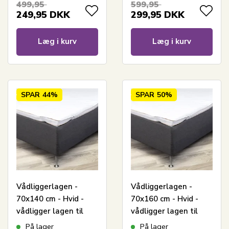
499,95
599,95
249,95
DKK
299,95
DKK
Læg i kurv
Læg i kurv
SPAR
44%
SPAR
50%
Vådliggerlagen -
Vådliggerlagen -
70x140 cm - Hvid -
70x160 cm - Hvid -
vådligger lagen til
vådligger lagen til
juniorseng - Borg
juniorseng - Borg
På lager
På lager