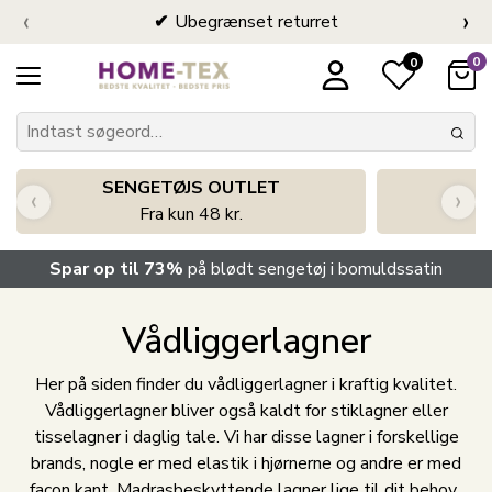
‹
›
Ubegrænset returret
0
0
SENGETØJS OUTLET
‹
›
Fra kun 48 kr.
Spar op til 73%
på blødt sengetøj i bomuldssatin
Vådliggerlagner
Her på siden finder du vådliggerlagner i kraftig kvalitet.
Vådliggerlagner bliver også kaldt for stiklagner eller
tisselagner i daglig tale. Vi har disse lagner i forskellige
brands, nogle er med elastik i hjørnerne og andre er med
facon kant. Madrasbeskyttende lagner lige til dit behov.