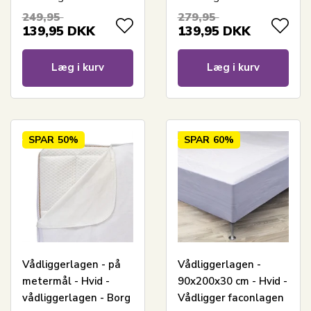
Living
Living
249,95
279,95
139,95
DKK
139,95
DKK
Læg i kurv
Læg i kurv
SPAR
50%
SPAR
60%
Vådliggerlagen - på
Vådliggerlagen -
metermål - Hvid -
90x200x30 cm - Hvid -
vådliggerlagen - Borg
Vådligger faconlagen