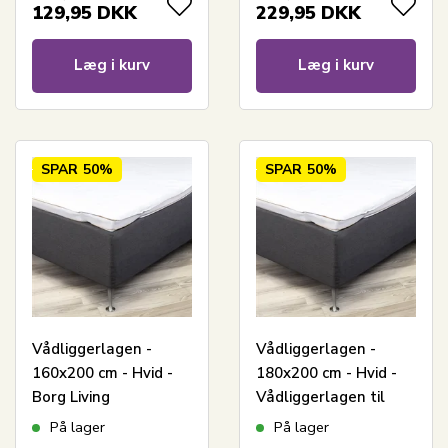
129,95
DKK
229,95
DKK
Læg i kurv
Læg i kurv
SPAR
50%
SPAR
50%
Vådliggerlagen -
Vådliggerlagen -
160x200 cm - Hvid -
180x200 cm - Hvid -
Borg Living
Vådliggerlagen til
dobbeltseng - Borg
På lager
På lager
Living