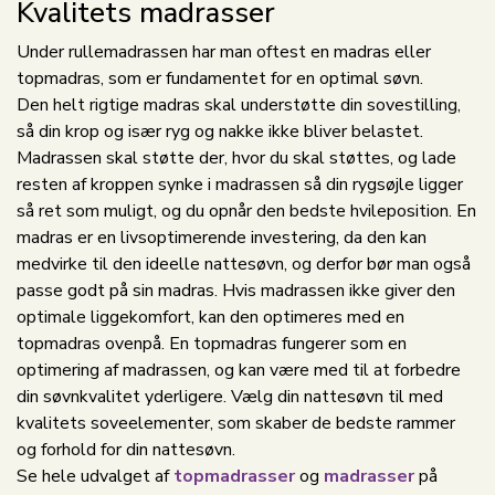
Kvalitets madrasser
Under rullemadrassen har man oftest en madras eller
topmadras, som er fundamentet for en optimal søvn.
Den helt rigtige madras skal understøtte din sovestilling,
så din krop og især ryg og nakke ikke bliver belastet.
Madrassen skal støtte der, hvor du skal støttes, og lade
resten af kroppen synke i madrassen så din rygsøjle ligger
så ret som muligt, og du opnår den bedste hvileposition. En
madras er en livsoptimerende investering, da den kan
medvirke til den ideelle nattesøvn, og derfor bør man også
passe godt på sin madras. Hvis madrassen ikke giver den
optimale liggekomfort, kan den optimeres med en
topmadras ovenpå. En topmadras fungerer som en
optimering af madrassen, og kan være med til at forbedre
din søvnkvalitet yderligere. Vælg din nattesøvn til med
kvalitets soveelementer, som skaber de bedste rammer
og forhold for din nattesøvn.
Se hele udvalget af
topmadrasser
og
madrasser
på