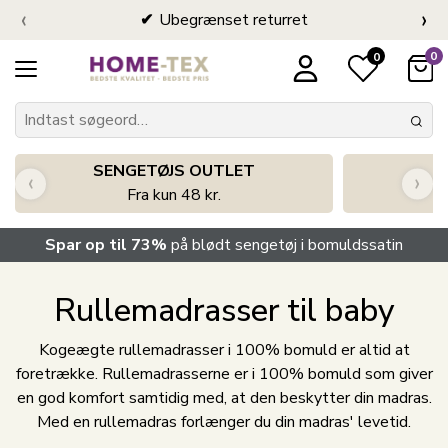
‹
›
Ubegrænset returret
0
0
SENGETØJS OUTLET
‹
›
Fra kun 48 kr.
Spar op til 73%
på blødt sengetøj i bomuldssatin
Rullemadrasser til baby
Kogeægte rullemadrasser i 100% bomuld er altid at
foretrække. Rullemadrasserne er i 100% bomuld som giver
en god komfort samtidig med, at den beskytter din madras.
Med en rullemadras forlænger du din madras' levetid.