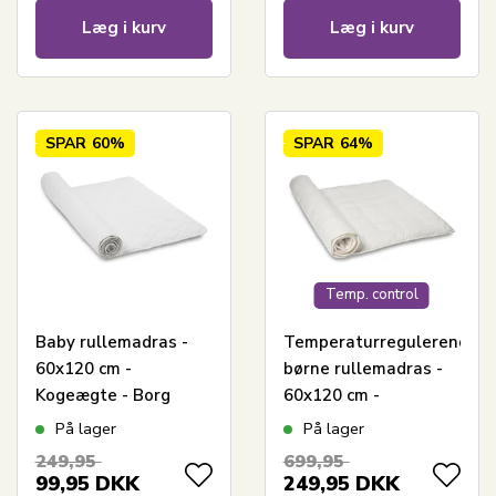
Læg i kurv
Læg i kurv
SPAR
60%
SPAR
64%
Temp. control
Baby rullemadras -
Temperaturregulerende
60x120 cm -
børne rullemadras -
Kogeægte - Borg
60x120 cm -
Living fyldig
Madrasbeskyttende
På lager
På lager
madrasbeskytter i
rullemadras - Cool
249,95
699,95
100% Oeko-tex
Zone Temperature
99,95
DKK
249,95
DKK