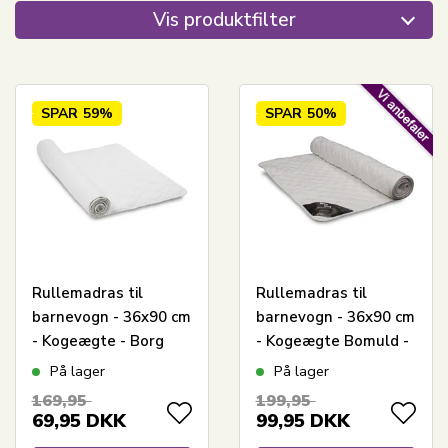
Vis produktfilter
SPAR
59%
SPAR
50%
Rullemadras til
Rullemadras til
barnevogn - 36x90 cm
barnevogn - 36x90 cm
- Kogeægte - Borg
- Kogeægte Bomuld -
Living fyldig
Borg Living
På lager
På lager
madrasbeskytter i
169,95
199,95
100% Oeko-tex
69,95
DKK
99,95
DKK
bomuld