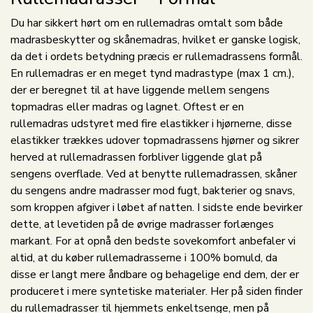
Du har sikkert hørt om en rullemadras omtalt som både
madrasbeskytter og skånemadras, hvilket er ganske logisk,
da det i ordets betydning præcis er rullemadrassens formål.
En rullemadras er en meget tynd madrastype (max 1 cm.),
der er beregnet til at have liggende mellem sengens
topmadras eller madras og lagnet. Oftest er en
rullemadras udstyret med fire elastikker i hjørnerne, disse
elastikker trækkes udover topmadrassens hjørner og sikrer
herved at rullemadrassen forbliver liggende glat på
sengens overflade. Ved at benytte rullemadrassen, skåner
du sengens andre madrasser mod fugt, bakterier og snavs,
som kroppen afgiver i løbet af natten. I sidste ende bevirker
dette, at levetiden på de øvrige madrasser forlænges
markant. For at opnå den bedste sovekomfort anbefaler vi
altid, at du køber rullemadrasserne i 100% bomuld, da
disse er langt mere åndbare og behagelige end dem, der er
produceret i mere syntetiske materialer. Her på siden finder
du rullemadrasser til hjemmets enkeltsenge, men på