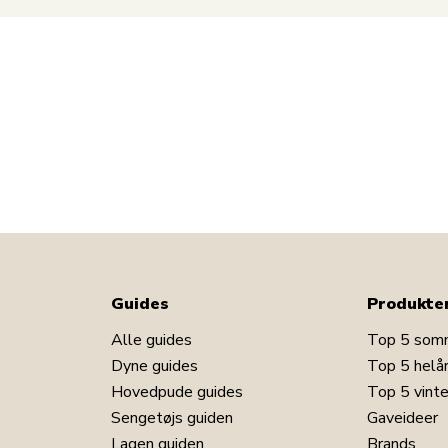
Guides
Produkte
Alle guides
Top 5 som
Dyne guides
Top 5 helå
Hovedpude guides
Top 5 vint
Sengetøjs guiden
Gaveideer
Lagen guiden
Brands