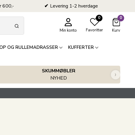
r 600,-
Levering 1-2 hverdage
0
0
Favoritter
Min konto
Kurv
OP OG RULLEMADRASSER
KUFFERTER
SKUMMØBLER
›
NYHED