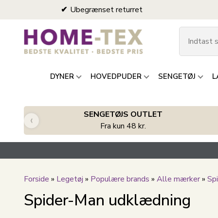
Ubegrænset returret
DYNER
HOVEDPUDER
SENGETØJ
L
SENGETØJS OUTLET
‹
Fra kun 48 kr.
Forside
»
Legetøj
»
Populære brands
»
Alle mærker
»
Sp
Spider-Man udklædning