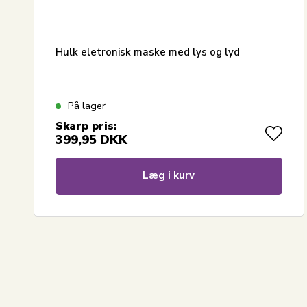
Hulk eletronisk maske med lys og lyd
På lager
Skarp pris:
399,95
DKK
Læg i kurv