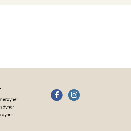
r
merdyner
rsdyner
erdyner