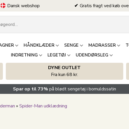
Dansk webshop
Gratis fragt ved køb ove
AGNER
HÅNDKLÆDER
SENGE
MADRASSER
T
INDRETNING
LEGETØJ
UDENDØRSLEG
DYNE OUTLET
Fra kun 68 kr.
Spar op til 73%
på blødt sengetøj i bomuldssatin
iderman
»
Spider-Man udklædning