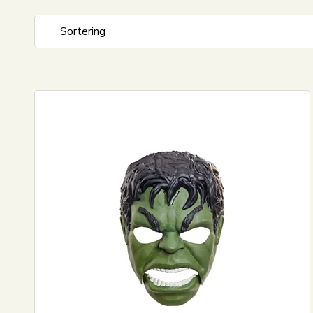
Sortering
Standard visning
Pris stigende
Pris faldende
Nyeste
Mest solgte
Største besparelse