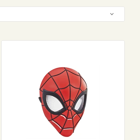
400
DKK