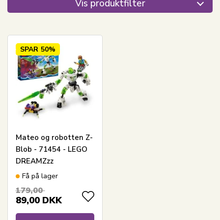
Vis produktfilter
SPAR
50%
Mateo og robotten Z-
Blob - 71454 - LEGO
DREAMZzz
Få på lager
179,00
89,00
DKK