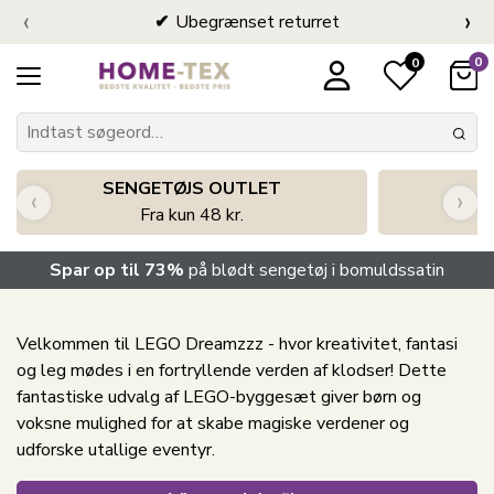
‹
›
Ubegrænset returret
0
0
SENGETØJS OUTLET
‹
›
Fra kun 48 kr.
Spar op til 73%
på blødt sengetøj i bomuldssatin
Velkommen til LEGO Dreamzzz - hvor kreativitet, fantasi
og leg mødes i en fortryllende verden af klodser! Dette
fantastiske udvalg af
LEGO-byggesæt
giver børn og
voksne mulighed for at skabe magiske verdener og
udforske utallige eventyr.