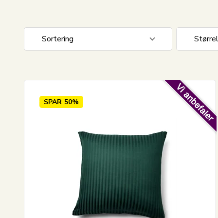
Sortering
Større
Standard visning
60x63 
Pris stigende
Pris faldende
SPAR
50%
Nyeste
Mest solgte
Største besparelse