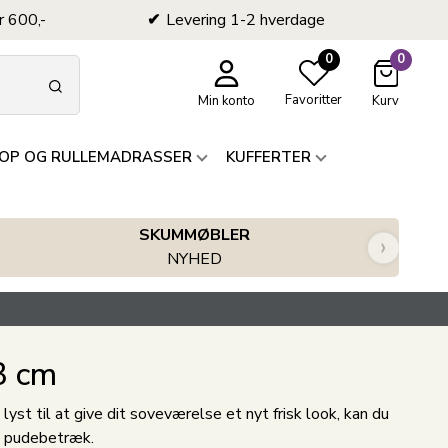
r 600,-
Levering 1-2 hverdage
0
0
Favoritter
Min konto
Kurv
OP OG RULLEMADRASSER
KUFFERTER
SKUMMØBLER
›
NYHED
3 cm
yst til at give dit soveværelse et nyt frisk look, kan du
e pudebetræk.