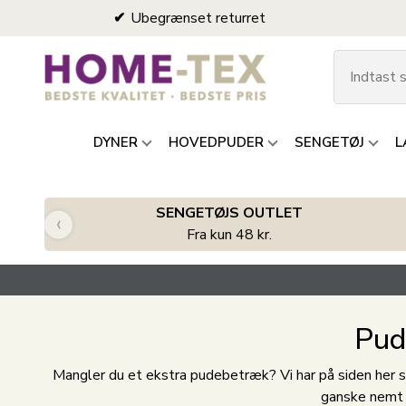
Ubegrænset returret
DYNER
HOVEDPUDER
SENGETØJ
L
SENGETØJS OUTLET
‹
Fra kun 48 kr.
Pud
Mangler du et ekstra pudebetræk? Vi har på siden her sam
ganske nemt 