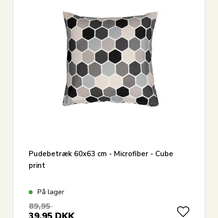
Pudebetræk 60x63 cm - Microfiber - Cube
print
På lager
89,95
39,95
DKK