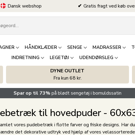
Dansk webshop
Gratis fragt ved køb ove
AGNER
HÅNDKLÆDER
SENGE
MADRASSER
T
INDRETNING
LEGETØJ
UDENDØRSLEG
DYNE OUTLET
Fra kun 68 kr.
Spar op til 73%
på blødt sengetøj i bomuldssatin
ebetræk til hovedpuder - 60x6
let vores pudebetræk i flotte farver og friske designs. Har du l
ændre det dekorative udtryk ved hjælp af vores velassortered