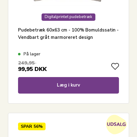
Digitalprintet pudebetræk
Pudebetræk 60x63 cm - 100% Bomuldssatin -
Vendbart gråt marmoreret design
På lager
249,95
99,95
DKK
Læg i kurv
SPAR
56%