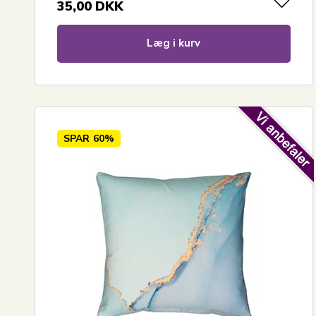
35,00
DKK
Læg i kurv
SPAR
60%