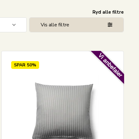
Ryd alle filtre
Vis alle filtre
8
38
1
SPAR
50%
5
34