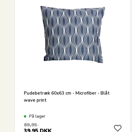
Pudebetræk 60x63 cm - Microfiber - Blåt
wave print
På lager
89,95
39,95
DKK