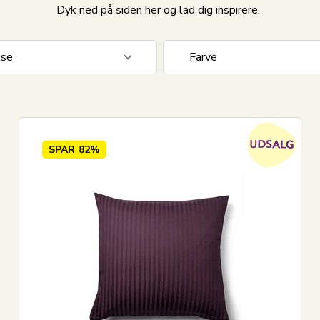
Dyk ned på siden her og lad dig inspirere.
lse
Farve
cm
196
Beige
Blå
Creme
SPAR
82%
Fersken
Grøn
Vis alle