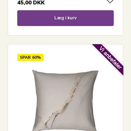
45,00
DKK
Læg i kurv
SPAR
60%