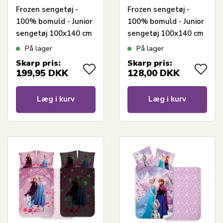
Frozen sengetøj -
Frozen sengetøj -
100% bomuld - Junior
100% bomuld - Junior
sengetøj 100x140 cm
sengetøj 100x140 cm
- Frost Anna og Elsa -
- Lyseblå - Anna, Elsa
På lager
På lager
Blomster
og Olaf
Skarp pris:
Skarp pris:
199,95
DKK
128,00
DKK
Læg i kurv
Læg i kurv