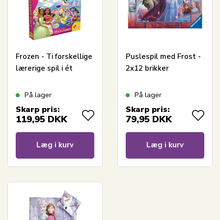
Frozen - Ti forskellige
Puslespil med Frost -
lærerige spil i ét
2x12 brikker
På lager
På lager
Skarp pris:
Skarp pris:
119,95
DKK
79,95
DKK
Læg i kurv
Læg i kurv