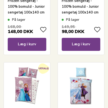
Frozen sengetøj -
Frozen sengetøj -
100% bomuld - Junior
100% bomuld - Junior
sengetøj 100x140 cm
sengetøj 100x140 cm
- Anna, Elsa og Olaf
- Blå - Anna, Elsa,
På lager
På lager
Svend, Christoffer og
168,00
149,95
Olaf
148,00
DKK
98,00
DKK
Læg i kurv
Læg i kurv