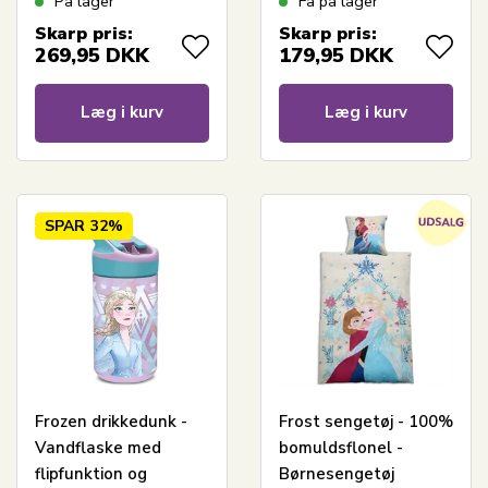
På lager
Få på lager
Skarp pris:
Skarp pris:
269,95
DKK
179,95
DKK
Læg i kurv
Læg i kurv
SPAR
32%
Frozen drikkedunk -
Frost sengetøj - 100%
Vandflaske med
bomuldsflonel -
flipfunktion og
Børnesengetøj