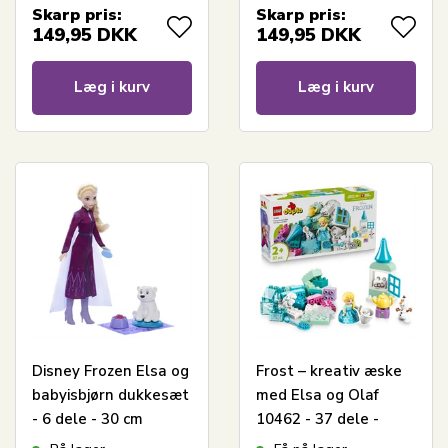
Skarp pris:
Skarp pris:
149,95
DKK
149,95
DKK
Læg i kurv
Læg i kurv
Disney Frozen Elsa og
Frost – kreativ æske
babyisbjørn dukkesæt
med Elsa og Olaf
- 6 dele - 30 cm
10462 - 37 dele -
DUPLO Disney TM