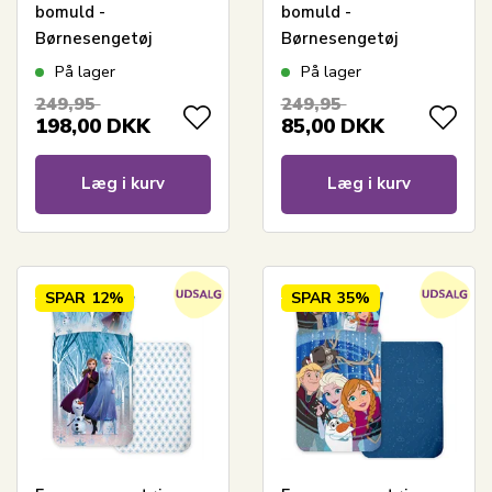
bomuld -
bomuld -
Børnesengetøj
Børnesengetøj
140x200 cm - Lyserød
140x200 cm - Nature
På lager
På lager
- Anna, Elsa,
is Magical
249,95
249,95
Kristoffer, Sven og
198,00
DKK
85,00
DKK
Olaf
Læg i kurv
Læg i kurv
SPAR
12%
SPAR
35%