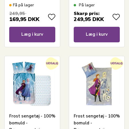
sugerør
140x200 cm - Anna og
Få på lager
På lager
Elsa
249,95
Skarp pris:
169,95
DKK
249,95
DKK
Læg i kurv
Læg i kurv
Frost sengetøj - 100%
Frost sengetøj - 100%
bomuld -
bomuld -