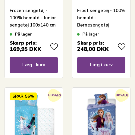
Frozen sengetøj -
Frost sengetøj - 100%
100% bomuld - Junior
bomuld -
sengetøj 100x140 cm
Børnesengetøj
- Lyserød -
140x200 cm - Lilla
På lager
På lager
Selvlysende frost
med Anna, Elsa og
Skarp pris:
Skarp pris:
sengesæt
Olaf
169,95
DKK
248,00
DKK
Læg i kurv
Læg i kurv
SPAR
56%