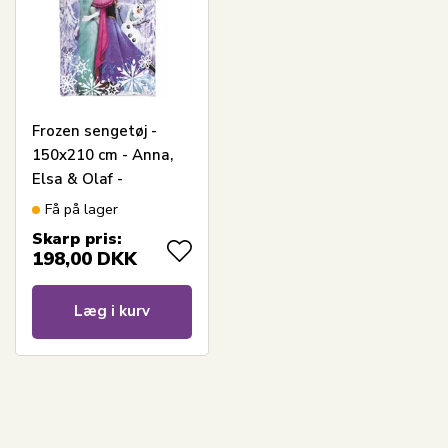
Frozen sengetøj -
150x210 cm - Anna,
Elsa & Olaf -
Dynebetræk med 2 i 1
Få på lager
design - 100% bomuld
Skarp pris:
198,00
DKK
Læg i kurv