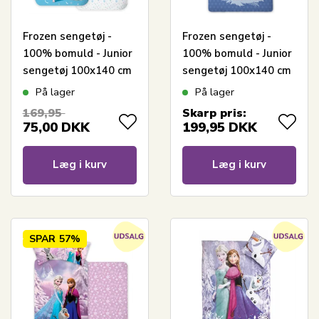
Frozen sengetøj -
Frozen sengetøj -
100% bomuld - Junior
100% bomuld - Junior
sengetøj 100x140 cm
sengetøj 100x140 cm
- Blå - Anna, Elsa og
- Blå - Frost 2 Anna,
På lager
På lager
Olaf
Elsa og Olaf
169,95
Skarp pris:
75,00
DKK
199,95
DKK
Læg i kurv
Læg i kurv
SPAR
57%