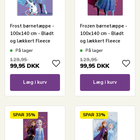
Frost børnetæppe -
Frozen børnetæppe -
100x140 cm - Blødt
100x140 cm - Blødt
og lækkert Fleece
og lækkert Fleece
tæppe
tæppe
På lager
På lager
129,95
129,95
99,95
DKK
99,95
DKK
Læg i kurv
Læg i kurv
SPAR
35%
SPAR
33%