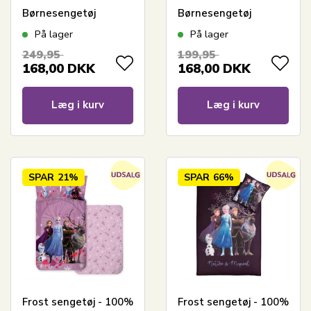
Børnesengetøj
Børnesengetøj
140x200 cm - Anna,
140x200 cm - Elsa
På lager
På lager
Elsa, Sven, Kristoffer
249,95
199,95
og Olaf - Disney 100
168,00
DKK
168,00
DKK
Læg i kurv
Læg i kurv
SPAR
21%
SPAR
66%
Frost sengetøj - 100%
Frost sengetøj - 100%