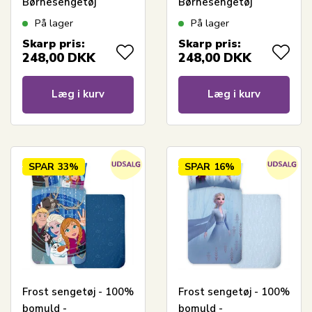
Børnesengetøj
Børnesengetøj
140x200 cm - Anna,
140x200 cm - Anna,
På lager
På lager
Elsa og Olaf
Elsa og Olaf i sneen
Skarp pris:
Skarp pris:
248,00
DKK
248,00
DKK
Læg i kurv
Læg i kurv
SPAR
33%
SPAR
16%
Frost sengetøj - 100%
Frost sengetøj - 100%
bomuld -
bomuld -