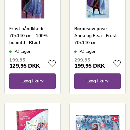
Frost håndklæde -
Børnesovepose -
70x140 cm - 100%
Anna og Elsa - Frost -
bomuld - Blødt
70x140 cm -
badehåndklæde med
Vandafvisende
På lager
På lager
Anna og Elsa
199,95
299,95
129,95
DKK
199,95
DKK
Læg i kurv
Læg i kurv