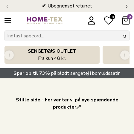
‹
›
Ubegrænset returret
0
0
SENGETØJS OUTLET
‹
›
Fra kun 48 kr.
Spar op til 73%
på blødt sengetøj i bomuldssatin
Stille side - her venter vi på nye spændende
produkter🪄