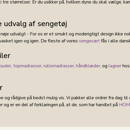
g i tre størrelser. Er du usikker på, hvilken dyne du skal vælge, k
 udvalg af sengetøj
r nøje udvalgt - For os er et smukt og moderigtigt design ikke no
vasket igen og igen. De fleste af vores
sengesæt
fås i alle dans
ler
puder
,
topmadrasser
,
rullemadrasser
,
håndklæder
, og
lagner
hos
r
 og rådgive på bedst mulig vis. Vi pakker alle ordrer fra dag til
r og er en del af forklaringen på, at de, som har handlet på
HOME