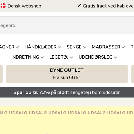
Dansk webshop
Gratis fragt ved køb ove
AGNER
HÅNDKLÆDER
SENGE
MADRASSER
T
INDRETNING
LEGETØJ
UDENDØRSLEG
DYNE OUTLET
Fra kun 68 kr.
Spar op til 73%
på blødt sengetøj i bomuldssatin