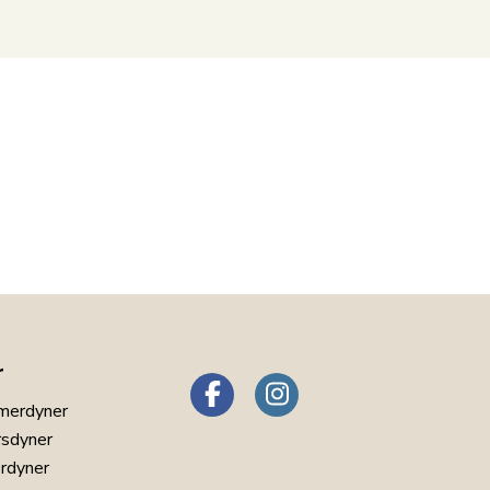
r
merdyner
rsdyner
erdyner