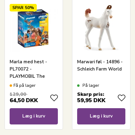
SPAR
50%
Marla med hest -
Marwari føl - 14896 -
PL70072 -
Schleich Farm World
PLAYMOBIL The
Movie
Få på lager
På lager
129,00
Skarp pris:
64,50
DKK
59,95
DKK
Læg i kurv
Læg i kurv