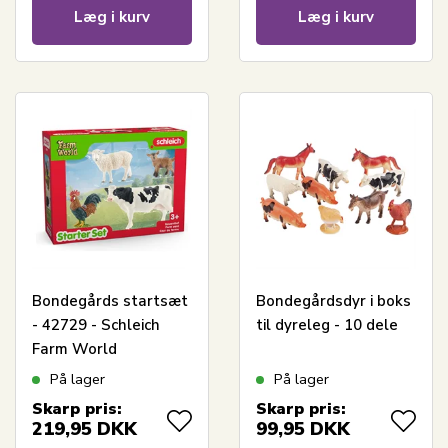
Læg i kurv
Læg i kurv
Bondegårds startsæt
Bondegårdsdyr i boks
- 42729 - Schleich
til dyreleg - 10 dele
Farm World
På lager
På lager
Skarp pris:
Skarp pris:
219,95
DKK
99,95
DKK