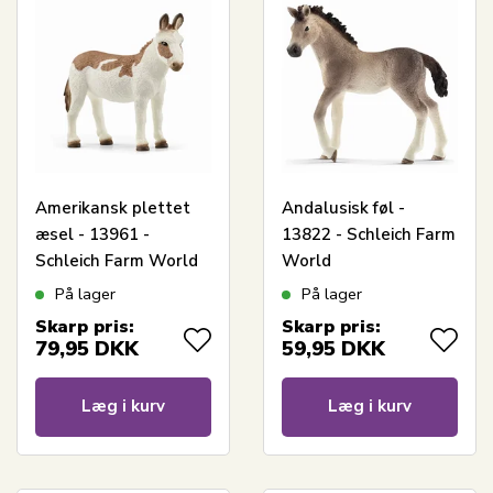
Amerikansk plettet
Andalusisk føl -
æsel - 13961 -
13822 - Schleich Farm
Schleich Farm World
World
På lager
På lager
Skarp pris:
Skarp pris:
79,95
DKK
59,95
DKK
Læg i kurv
Læg i kurv