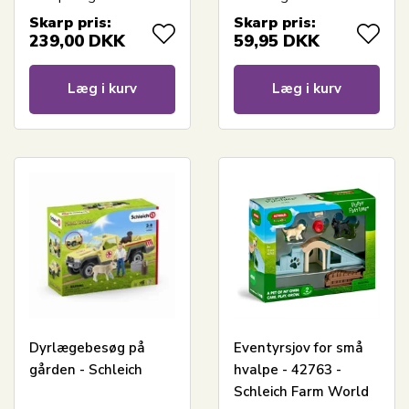
Skarp pris:
Skarp pris:
239,00
DKK
59,95
DKK
Læg i kurv
Læg i kurv
Dyrlægebesøg på
Eventyrsjov for små
gården - Schleich
hvalpe - 42763 -
Schleich Farm World