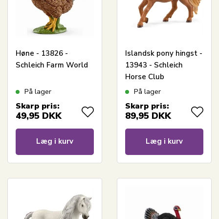
Høne - 13826 -
Islandsk pony hingst -
Schleich Farm World
13943 - Schleich
Horse Club
På lager
På lager
Skarp pris:
Skarp pris:
49,95
DKK
89,95
DKK
Læg i kurv
Læg i kurv