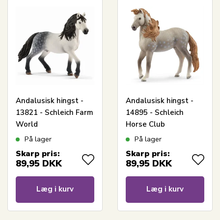
Andalusisk hingst -
Andalusisk hingst -
13821 - Schleich Farm
14895 - Schleich
World
Horse Club
På lager
På lager
Skarp pris:
Skarp pris:
89,95
DKK
89,95
DKK
Læg i kurv
Læg i kurv