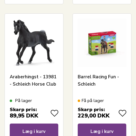
Araberhingst - 13981
Barrel Racing Fun -
- Schleich Horse Club
Schleich
På lager
Få på lager
Skarp pris:
Skarp pris:
89,95
DKK
229,00
DKK
Læg i kurv
Læg i kurv