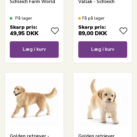
Schleich Farm World
Vallak - Schleich
På lager
Få på lager
Skarp pris:
Skarp pris:
49,95
DKK
89,00
DKK
Læg i kurv
Læg i kurv
Golden retriever -
Golden retriever