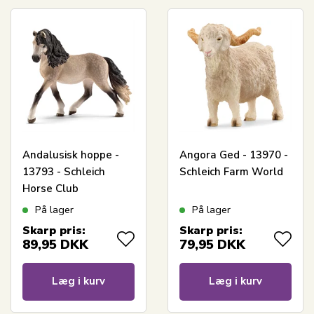
Andalusisk hoppe -
Angora Ged - 13970 -
13793 - Schleich
Schleich Farm World
Horse Club
På lager
På lager
Skarp pris:
Skarp pris:
89,95
DKK
79,95
DKK
Læg i kurv
Læg i kurv