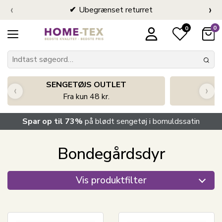
‹
›
Ubegrænset returret
0
0
SENGETØJS OUTLET
‹
›
Fra kun 48 kr.
Spar op til 73%
på blødt sengetøj i bomuldssatin
Bondegårdsdyr
Vis produktfilter