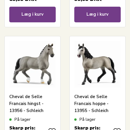
Læg i kurv
Læg i kurv
Cheval de Selle
Cheval de Selle
Francais hingst -
Francais hoppe -
13956 - Schleich
13955 - Schleich
Horse Club
Horse Club
På lager
På lager
Skarp pris:
Skarp pris: