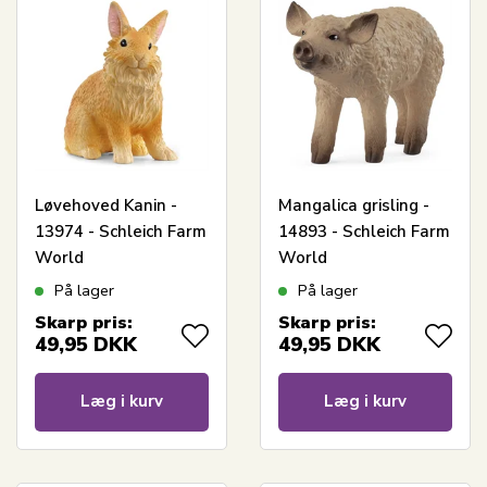
Løvehoved Kanin -
Mangalica grisling -
13974 - Schleich Farm
14893 - Schleich Farm
World
World
På lager
På lager
Skarp pris:
Skarp pris:
49,95
DKK
49,95
DKK
Læg i kurv
Læg i kurv