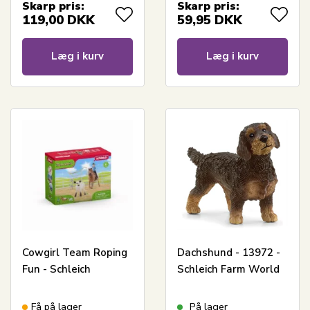
Skarp pris:
Skarp pris:
119,00
DKK
59,95
DKK
Læg i kurv
Læg i kurv
Cowgirl Team Roping
Dachshund - 13972 -
Fun - Schleich
Schleich Farm World
Få på lager
På lager