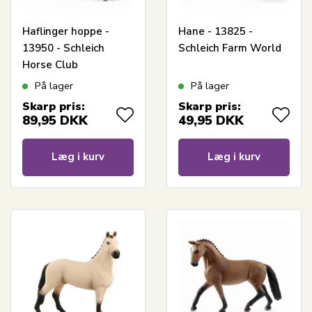
Haflinger hoppe -
Hane - 13825 -
13950 - Schleich
Schleich Farm World
Horse Club
På lager
På lager
Skarp pris:
Skarp pris:
89,95
DKK
49,95
DKK
Læg i kurv
Læg i kurv