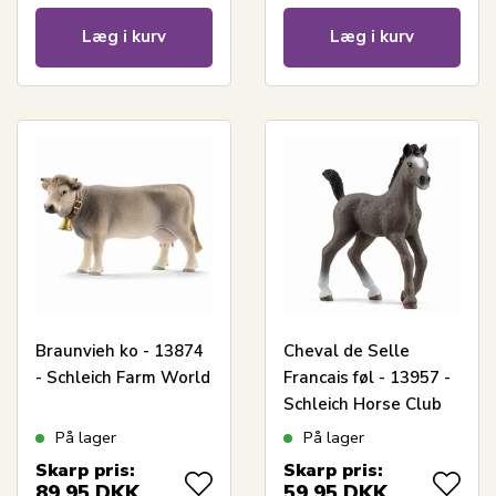
Læg i kurv
Læg i kurv
Braunvieh ko - 13874
Cheval de Selle
- Schleich Farm World
Francais føl - 13957 -
Schleich Horse Club
På lager
På lager
Skarp pris:
Skarp pris:
89,95
DKK
59,95
DKK