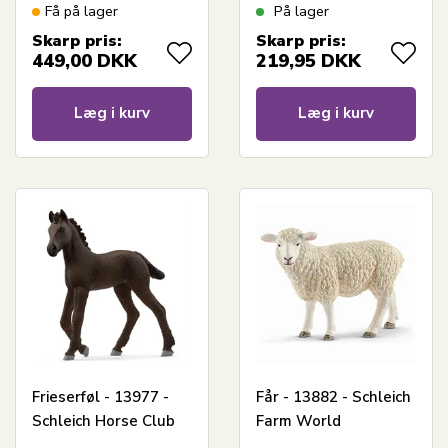
Få på lager
På lager
Skarp pris:
Skarp pris:
449,00
DKK
219,95
DKK
Læg i kurv
Læg i kurv
Frieserføl - 13977 -
Får - 13882 - Schleich
Schleich Horse Club
Farm World