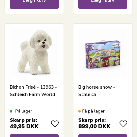
Læg i kurv
Læg i kurv
Bichon Frisé - 13963 -
Big horse show -
Schleich Farm World
Schleich
På lager
Få på lager
Skarp pris:
Skarp pris:
49,95
DKK
899,00
DKK