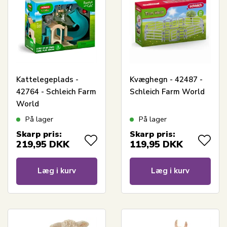
Kattelegeplads -
Kvæghegn - 42487 -
42764 - Schleich Farm
Schleich Farm World
World
På lager
På lager
Skarp pris:
Skarp pris:
219,95
DKK
119,95
DKK
Læg i kurv
Læg i kurv