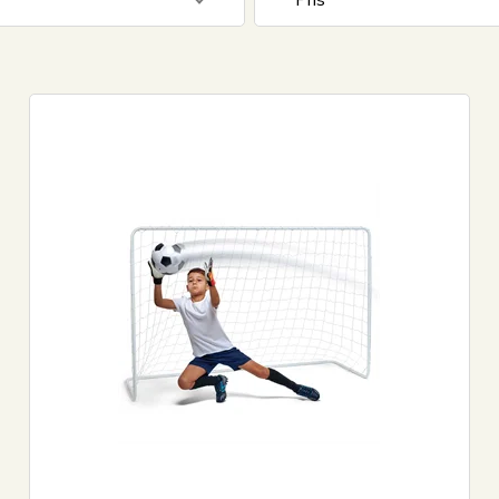
Pris
179
DKK