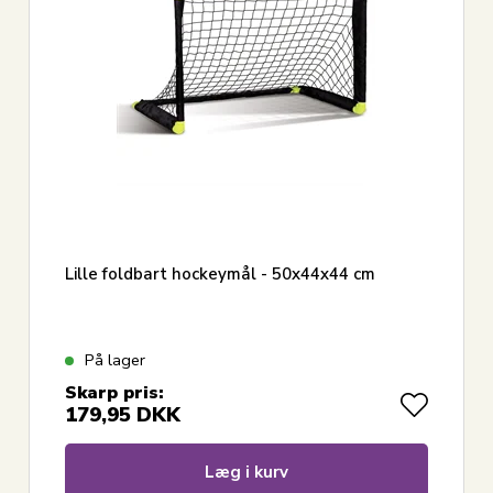
Lille foldbart hockeymål - 50x44x44 cm
På lager
Skarp pris:
179,95
DKK
Læg i kurv