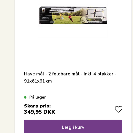
Have mål - 2 foldbare mål - Inkl. 4 pløkker -
91x61x61 cm
På lager
Skarp pris:
349,95
DKK
Læg i kurv