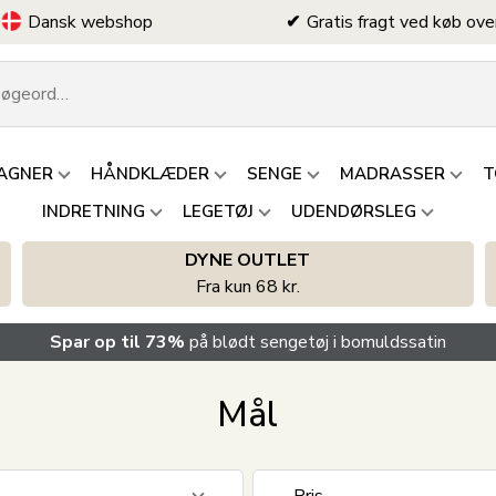
Dansk webshop
Gratis fragt ved køb ove
AGNER
HÅNDKLÆDER
SENGE
MADRASSER
T
INDRETNING
LEGETØJ
UDENDØRSLEG
DYNE OUTLET
Fra kun 68 kr.
Spar op til 73%
på blødt sengetøj i bomuldssatin
Mål