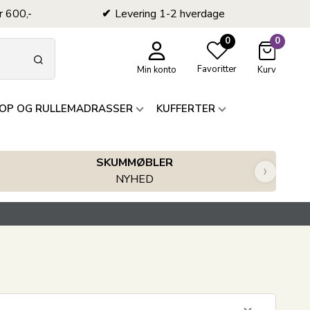
r 600,-
Levering 1-2 hverdage
0
0
Favoritter
Min konto
Kurv
OP OG RULLEMADRASSER
KUFFERTER
SKUMMØBLER
›
NYHED