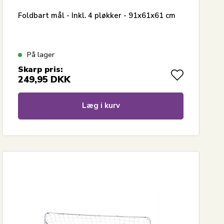
Foldbart mål - Inkl. 4 pløkker - 91x61x61 cm
På lager
Skarp pris:
249,95
DKK
Læg i kurv