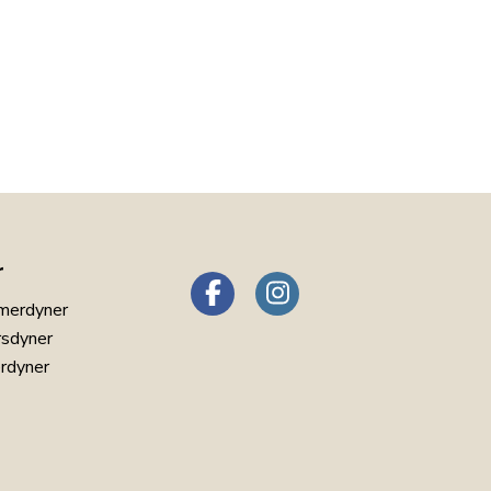
r
merdyner
rsdyner
erdyner