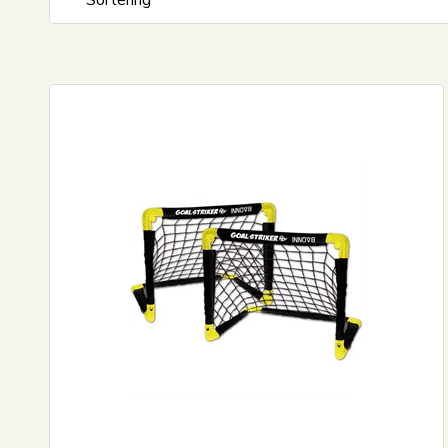
Sortering
Standard visning
Pris stigende
Pris faldende
Nyeste
Mest solgte
Største besparelse