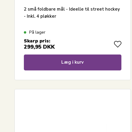
2 små foldbare mål - Ideelle til street hockey
- Inkl. 4 pløkker
På lager
Skarp pris:
299,95
DKK
Læg i kurv