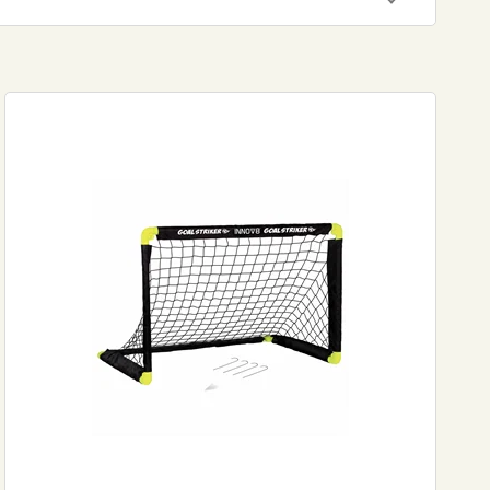
450
DKK