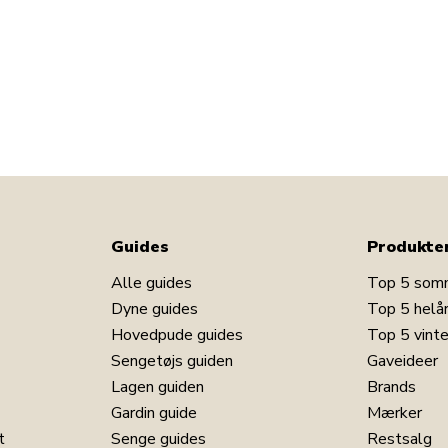
Guides
Produkte
Alle guides
Top 5 som
Dyne guides
Top 5 helå
Hovedpude guides
Top 5 vint
Sengetøjs guiden
Gaveideer
Lagen guiden
Brands
Gardin guide
Mærker
t
Senge guides
Restsalg