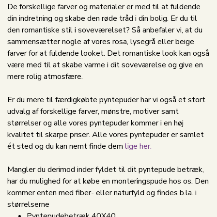
De forskellige farver og materialer er med til at fuldende
din indretning og skabe den røde tråd i din bolig. Er du til
den romantiske stil i soveværelset? Så anbefaler vi, at du
sammensætter nogle af vores rosa, lysegrå eller beige
farver for at fuldende looket. Det romantiske look kan også
være med til at skabe varme i dit soveværelse og give en
mere rolig atmosfære.
Er du mere til færdigkøbte pyntepuder har vi også et stort
udvalg af forskellige farver, mønstre, motiver samt
størrelser og alle vores pyntepuder kommer i en høj
kvalitet til skarpe priser. Alle vores pyntepuder er samlet
ét sted og du kan nemt finde dem
lige her.
Mangler du derimod inder fyldet til dit pyntepude betræk,
har du mulighed for at købe en monteringspude hos os. Den
kommer enten med fiber- eller naturfyld og findes b.la. i
størrelserne
Pyntepudebetræk 40X40