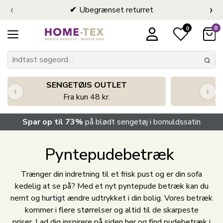
‹
›
Ubegrænset returret
0
0
SENGETØJS OUTLET
‹
›
Fra kun 48 kr.
Spar op til 73%
på blødt sengetøj i bomuldssatin
Pyntepudebetræk
Trænger din indretning til et frisk pust og er din sofa
kedelig at se på? Med et nyt pyntepude betræk kan du
nemt og hurtigt ændre udtrykket i din bolig. Vores betræk
kommer i flere størrelser og altid til de skarpeste
priser. Lad dig inspirere på siden her og find pudebetræk i