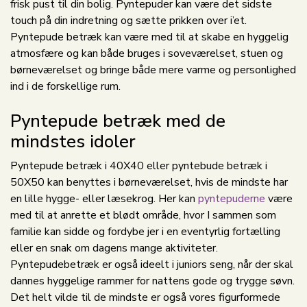
frisk pust til din bolig. Pyntepuder kan være det sidste
touch på din indretning og sætte prikken over i’et.
Pyntepude betræk kan være med til at skabe en hyggelig
atmosfære og kan både bruges i soveværelset, stuen og
børneværelset og bringe både mere varme og personlighed
ind i de forskellige rum.
Pyntepude betræk med de
mindstes idoler
Pyntepude betræk i 40X40 eller pyntebude betræk i
50X50 kan benyttes i børneværelset, hvis de mindste har
en lille hygge- eller læsekrog. Her kan
pyntepuderne
være
med til at anrette et blødt område, hvor I sammen som
familie kan sidde og fordybe jer i en eventyrlig fortælling
eller en snak om dagens mange aktiviteter.
Pyntepudebetræk er også ideelt i juniors seng, når der skal
dannes hyggelige rammer for nattens gode og trygge søvn.
Det helt vilde til de mindste er også vores figurformede