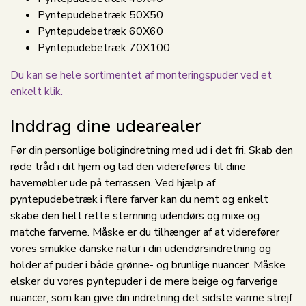
Pyntepudebetræk 50X50
Pyntepudebetræk 60X60
Pyntepudebetræk 70X100
Du kan se hele sortimentet af monteringspuder ved et
enkelt klik.
Inddrag dine udearealer
Før din personlige boligindretning med ud i det fri. Skab den
røde tråd i dit hjem og lad den videreføres til dine
havemøbler ude på terrassen. Ved hjælp af
pyntepudebetræk i flere farver kan du nemt og enkelt
skabe den helt rette stemning udendørs og mixe og
matche farverne. Måske er du tilhænger af at viderefører
vores smukke danske natur i din udendørsindretning og
holder af puder i både grønne- og brunlige nuancer. Måske
elsker du vores pyntepuder i de mere beige og farverige
nuancer, som kan give din indretning det sidste varme strejf