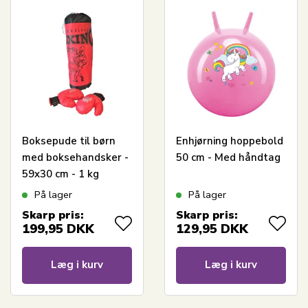
Boksepude til børn
Enhjørning hoppebold
med boksehandsker -
50 cm - Med håndtag
59x30 cm - 1 kg
På lager
På lager
Skarp pris:
Skarp pris:
199,95
DKK
129,95
DKK
Læg i kurv
Læg i kurv