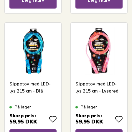
Læg i kurv
Læg i kurv
Sjippetov med LED-
Sjippetov med LED-
lys 215 cm - Blå
lys 215 cm - Lyserød
På lager
På lager
Skarp pris:
Skarp pris:
59,95
DKK
59,95
DKK