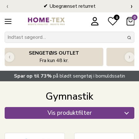
‹
›
Ubegrænset returret
0
0
SENGETØJS OUTLET
‹
›
Fra kun 48 kr.
Spar op til 73%
på blødt sengetøj i bomuldssatin
Gymnastik
Vis produktfilter