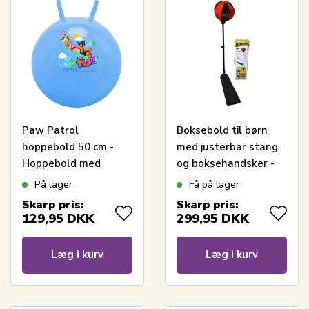
Paw Patrol
Boksebold til børn
hoppebold 50 cm -
med justerbar stang
Hoppebold med
og boksehandsker -
håndtag
89-126 cm
På lager
Få på lager
Skarp pris:
Skarp pris:
129,95
DKK
299,95
DKK
Læg i kurv
Læg i kurv