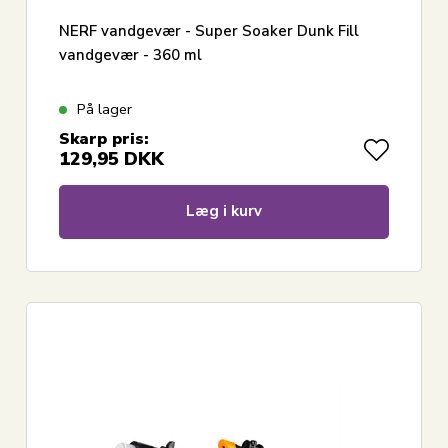
NERF vandgevær - Super Soaker Dunk Fill
vandgevær - 360 ml
På lager
Skarp pris:
129,95
DKK
Læg i kurv