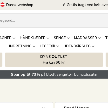
Dansk webshop
Gratis fragt ved køb ove
AGNER
HÅNDKLÆDER
SENGE
MADRASSER
T
INDRETNING
LEGETØJ
UDENDØRSLEG
DYNE OUTLET
Fra kun 68 kr.
Spar op til 73%
på blødt sengetøj i bomuldssatin