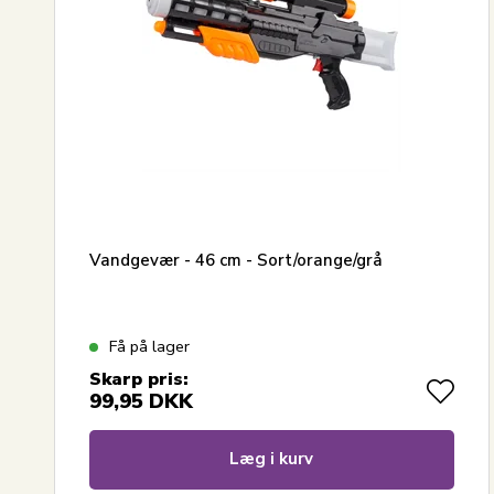
Vandgevær - 46 cm - Sort/orange/grå
Få på lager
Skarp pris:
99,95
DKK
Læg i kurv