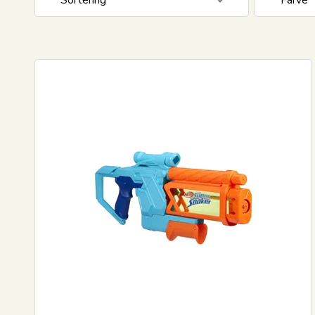
Sortering
Farve
Standard visning
Blå
Pris stigende
Gul
Pris faldende
Nyeste
Mest solgte
Største besparelse