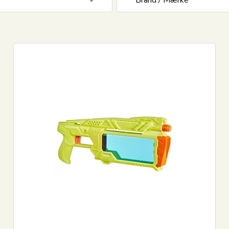
Brand / Mærke
2
First Grade
1