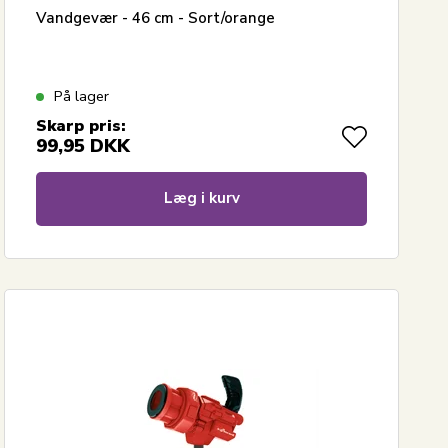
Vandgevær - 46 cm - Sort/orange
På lager
Skarp pris:
99,95
DKK
Læg i kurv