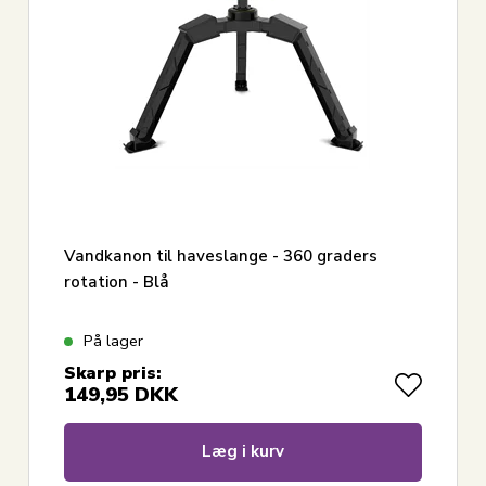
Vandkanon til haveslange - 360 graders
rotation - Blå
På lager
Skarp pris:
149,95
DKK
Læg i kurv