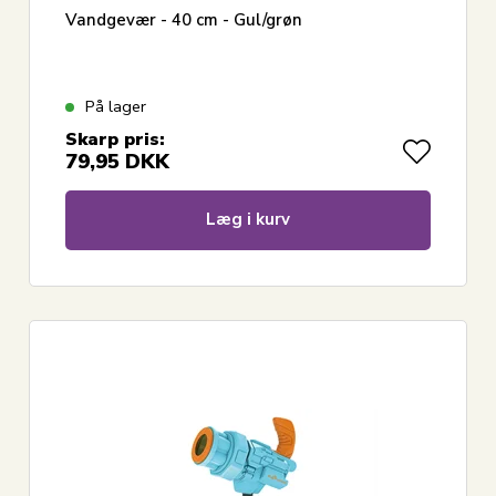
Vandgevær - 40 cm - Gul/grøn
På lager
Skarp pris:
79,95
DKK
Læg i kurv