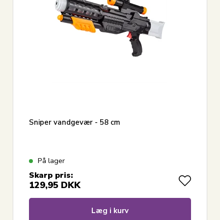
Sniper vandgevær - 58 cm
På lager
Skarp pris:
129,95
DKK
Læg i kurv