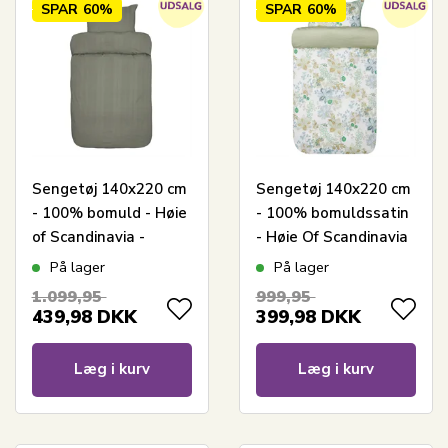
SPAR
60%
SPAR
60%
Sengetøj 140x220 cm
Sengetøj 140x220 cm
- 100% bomuld - Høie
- 100% bomuldssatin
of Scandinavia -
- Høie Of Scandinavia
Midnatt Tåkegrønn
- Cassandra Light
På lager
På lager
Green
1.099,95
999,95
439,98
DKK
399,98
DKK
Læg i kurv
Læg i kurv