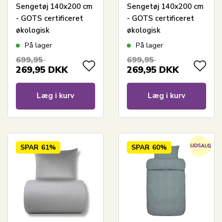
Sengetøj 140x200 cm
Sengetøj 140x200 cm
- GOTS certificeret
- GOTS certificeret
økologisk
økologisk
bomuldssatin - Blå
bomuldssatin -
På lager
På lager
jacquardvævede tern
Grønne
699,95
699,95
jacquardvævede tern
269,95
DKK
269,95
DKK
Læg i kurv
Læg i kurv
SPAR
61%
SPAR
60%