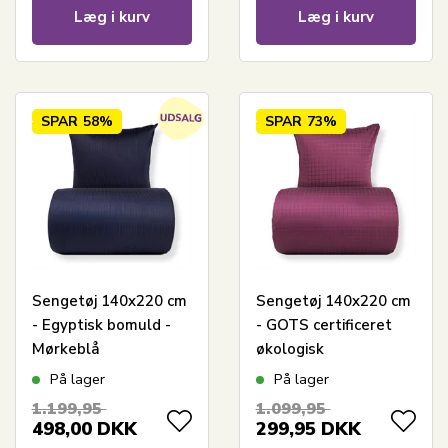
Læg i kurv
Læg i kurv
SPAR
58%
SPAR
73%
Sengetøj 140x220 cm
Sengetøj 140x220 cm
- Egyptisk bomuld -
- GOTS certificeret
Mørkeblå
økologisk
jacquardvævede
bomuldssatin -
På lager
På lager
striber
Blomme farvet
1.199,95
1.099,95
jacquardvævede tern
498,00
DKK
299,95
DKK