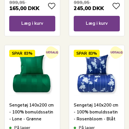
999,95
999,95
165,00
DKK
245,00
DKK
Læg i kurv
Læg i kurv
SPAR
83%
SPAR
83%
Sengetøj 140x200 cm
Sengetøj 140x200 cm
- 100% bomuldssatin
- 100% bomuldssatin
- Lone - Grønne
- Rosenbloom - Blåt
jacquardvævet striber
blomstret og stribet
På lager
På lager