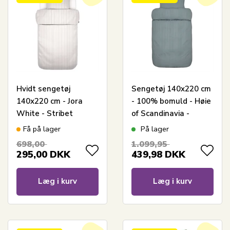
Hvidt sengetøj
Sengetøj 140x220 cm
140x220 cm - Jora
- 100% bomuld - Høie
White - Stribet
of Scandinavia -
sengetøj - 100%
Midnatt Dus Blå
Få på lager
På lager
Bomuldssatin - Marc
698,00
1.099,95
O'Polo
295,00
DKK
439,98
DKK
Læg i kurv
Læg i kurv