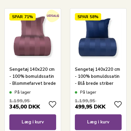
SPAR
71%
SPAR
58%
Sengetøj 140x220 cm
Sengetøj 140x220 cm
- 100% bomuldssatin
- 100% bomuldssatin
- Blommefarvet brede
- Blå brede striber
striber
På lager
På lager
1.199,95
1.199,95
345,00
DKK
499,95
DKK
Læg i kurv
Læg i kurv