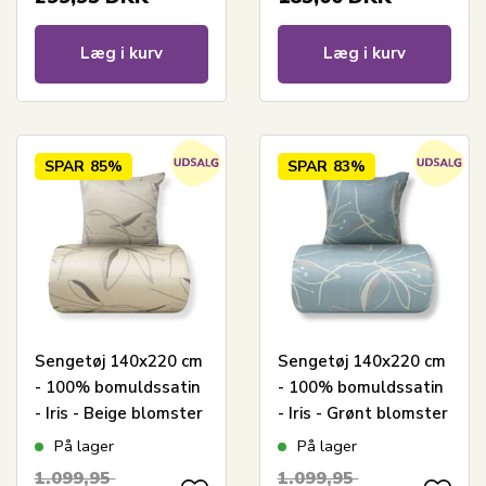
Læg i kurv
Læg i kurv
SPAR
85%
SPAR
83%
Sengetøj 140x220 cm
Sengetøj 140x220 cm
- 100% bomuldssatin
- 100% bomuldssatin
- Iris - Beige blomster
- Iris - Grønt blomster
print
print
På lager
På lager
1.099,95
1.099,95