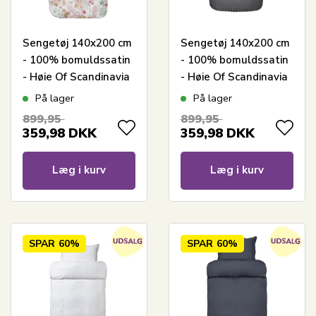
Sengetøj 140x200 cm
Sengetøj 140x200 cm
- 100% bomuldssatin
- 100% bomuldssatin
- Høie Of Scandinavia
- Høie Of Scandinavia
- Cassandra Warm
- London Grå
På lager
På lager
pink
899,95
899,95
359,98
DKK
359,98
DKK
Læg i kurv
Læg i kurv
SPAR
60%
SPAR
60%