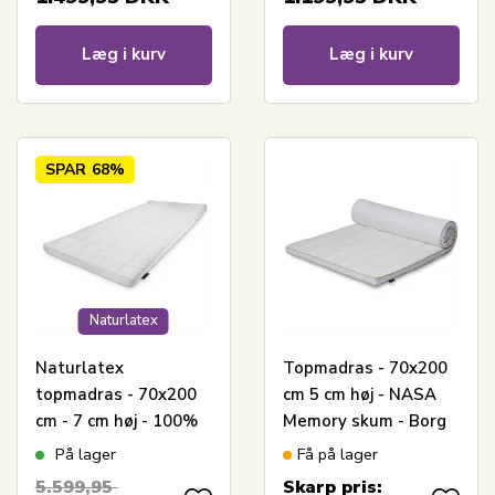
Læg i kurv
Læg i kurv
SPAR
68%
Naturlatex
Naturlatex
Topmadras - 70x200
topmadras - 70x200
cm 5 cm høj - NASA
cm - 7 cm høj - 100%
Memory skum - Borg
Talalay naturlatex -
Living - Ergonomisk
På lager
Få på lager
Nature By Borg
topmadras
5.599,95
Skarp pris: