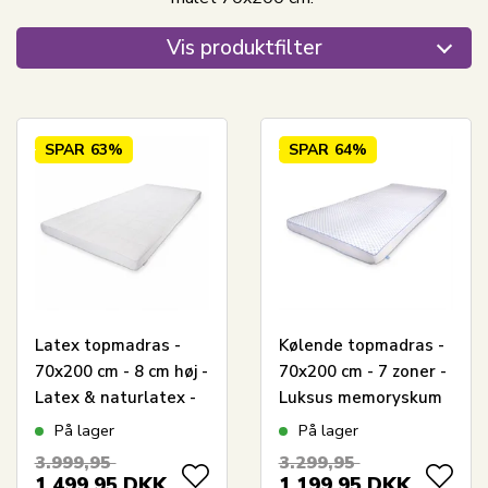
Vis produktfilter
SPAR
63%
SPAR
64%
Latex topmadras -
Kølende topmadras -
70x200 cm - 8 cm høj -
70x200 cm - 7 zoner -
Latex & naturlatex -
Luksus memoryskum
Zen sleep topmadras
topmadras 8 cm høj -
På lager
På lager
til enkeltseng
SLEEP TECH By Borg
3.999,95
3.299,95
1.499,95
DKK
1.199,95
DKK