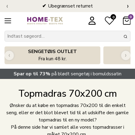
‹
›
Ubegrænset returret
0
0
SENGETØJS OUTLET
‹
›
Fra kun 48 kr.
Spar op til 73%
på blødt sengetøj i bomuldssatin
Topmadras 70x200 cm
Ønsker du at købe en topmadras 70x200 til din enkelt
seng, eller er det blot blevet tid til at udskifte den gamle
topmadras til en ny model?
På denne side har vi samlet alle vores topmadrasser i
målet 70x200 cm.