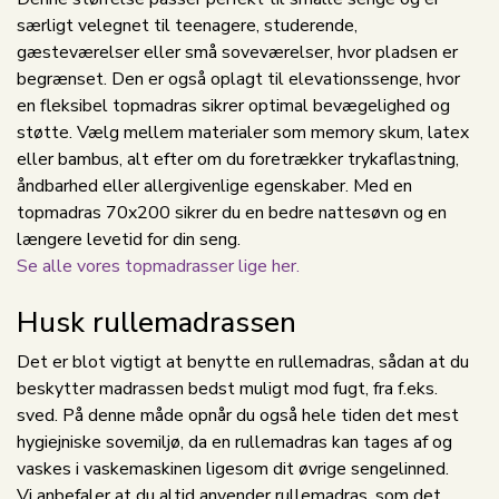
særligt velegnet til teenagere, studerende,
gæsteværelser eller små soveværelser, hvor pladsen er
begrænset. Den er også oplagt til elevationssenge, hvor
en fleksibel topmadras sikrer optimal bevægelighed og
støtte. Vælg mellem materialer som memory skum, latex
eller bambus, alt efter om du foretrækker trykaflastning,
åndbarhed eller allergivenlige egenskaber. Med en
topmadras 70x200 sikrer du en bedre nattesøvn og en
længere levetid for din seng.
Se alle vores topmadrasser lige her.
Husk rullemadrassen
Det er blot vigtigt at benytte en rullemadras, sådan at du
beskytter madrassen bedst muligt mod fugt, fra f.eks.
sved. På denne måde opnår du også hele tiden det mest
hygiejniske sovemiljø, da en rullemadras kan tages af og
vaskes i vaskemaskinen ligesom dit øvrige sengelinned.
Vi anbefaler at du altid anvender rullemadras, som det