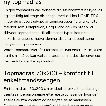
ny topmadras
En god topmadras kan forbedre din søvnkomfort betydeligt
og samtidig forlænge din sengs levetid. Hos HOME-TEX
finder du et stort udvalg af topmadrasser fra anerkendte
mærker som Temprakon, Borg Living og Zen Sleep. Vi
tilbyder topmadrasser til alle sengetyper, herunder
enkeltmandsseng, halvandenmandsseng, dobbeltseng,
babyseng og juniorseng.
Vores topmadrasser fås i forskellige tykkelser – 5 cm, 6 cm
og 8 cm – så du kan vælge præcis den model, der giver dig
den bedste støtte og komfort.
Topmadras 70x200 – komfort til
enkeltmandssengen
En topmadras i 70x200 cm er ideel til enkeltmandssenge,
gæstesenge, juniorsenge eller elevationssenge, hvor der
ønskes ekstra komfort og beskyttelse af madrassen.
Denne størrelse passer perfekt til smalle senge og er