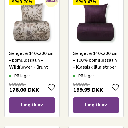
SPAR
70%
SPAR
67%
Sengetøj 140x200 cm
Sengetøj 140x200 cm
- bomuldssatin -
- 100% bomuldssatin
Wildflower - Brunt
- Klassisk lilla striber
blomster print
På lager
På lager
599,95
599,95
178,00
DKK
199,95
DKK
Læg i kurv
Læg i kurv