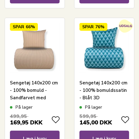
SPAR
66%
SPAR
76%
Sengetøj 140x200 cm
Sengetøj 140x200 cm
- 100% bomuld -
- 100% bomuldssatin
Sandfarvet med
- Blåt 3D
brune striber
harlekinmønster
På lager
På lager
499,95
599,95
169,95
DKK
145,00
DKK
Læg i kurv
Læg i kurv