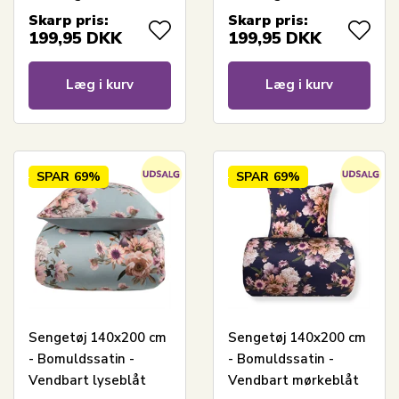
og Scorbunny
Charizard, Venusaur,
Skarp pris:
Skarp pris:
Blastoise og Meowth
199,95
DKK
199,95
DKK
Læg i kurv
Læg i kurv
SPAR
69%
SPAR
69%
Sengetøj 140x200 cm
Sengetøj 140x200 cm
- Bomuldssatin -
- Bomuldssatin -
Vendbart lyseblåt
Vendbart mørkeblåt