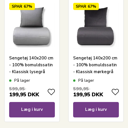
SPAR
67%
SPAR
67%
Sengetøj 140x200 cm
Sengetøj 140x200 cm
- 100% bomuldssatin
- 100% bomuldssatin
- Klassisk lysegrå
- Klassisk mørkegrå
striber
striber
På lager
På lager
599,95
599,95
199,95
DKK
199,95
DKK
Læg i kurv
Læg i kurv