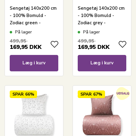
Sengetøj 140x200 cm
Sengetøj 140x200 cm
- 100% Bomuld -
- 100% Bomuld -
Zodiac green -
Zodiac grey -
Vendbart med
Vendbart med
På lager
På lager
stjerner
stjerner
499,95
499,95
169,95
DKK
169,95
DKK
Læg i kurv
Læg i kurv
SPAR
66%
SPAR
67%