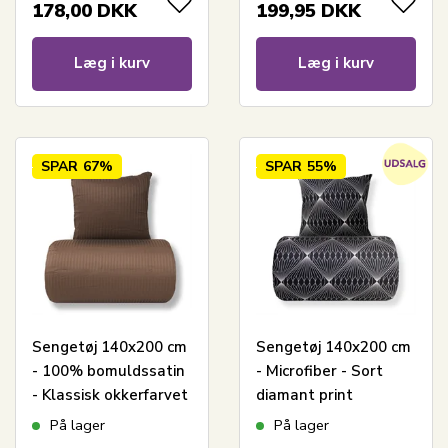
178,00
DKK
199,95
DKK
Læg i kurv
Læg i kurv
SPAR
67%
SPAR
55%
Sengetøj 140x200 cm
Sengetøj 140x200 cm
- 100% bomuldssatin
- Microfiber - Sort
- Klassisk okkerfarvet
diamant print
striber
På lager
På lager