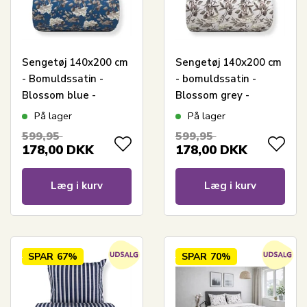
Sengetøj 140x200 cm
Sengetøj 140x200 cm
- Bomuldssatin -
- bomuldssatin -
Blossom blue -
Blossom grey -
Blomster print
Blomster print
På lager
På lager
599,95
599,95
178,00
DKK
178,00
DKK
Læg i kurv
Læg i kurv
SPAR
67%
SPAR
70%