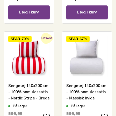
Læg i kurv
Læg i kurv
SPAR
70%
SPAR
67%
Sengetøj 140x200 cm
Sengetøj 140x200 cm
- 100% bomuldssatin
- 100% bomuldssatin
- Nordic Stripe - Brede
- Klassisk hvide
røde striber
striber
På lager
På lager
599,95
599,95