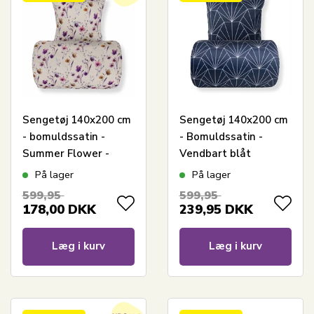
Sengetøj 140x200 cm
Sengetøj 140x200 cm
- bomuldssatin -
- Bomuldssatin -
Summer Flower -
Vendbart blåt
Sandfarvet blomster
Hexagon print
På lager
På lager
print
599,95
599,95
178,00
DKK
239,95
DKK
Læg i kurv
Læg i kurv