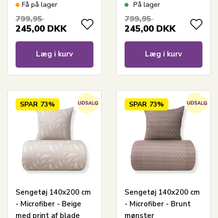
blomster sengetøj
blomster sengetøj
Få på lager
På lager
799,95
799,95
245,00
DKK
245,00
DKK
Læg i kurv
Læg i kurv
SPAR
73%
SPAR
73%
Sengetøj 140x200 cm
Sengetøj 140x200 cm
- Microfiber - Beige
- Microfiber - Brunt
med print af blade
mønster