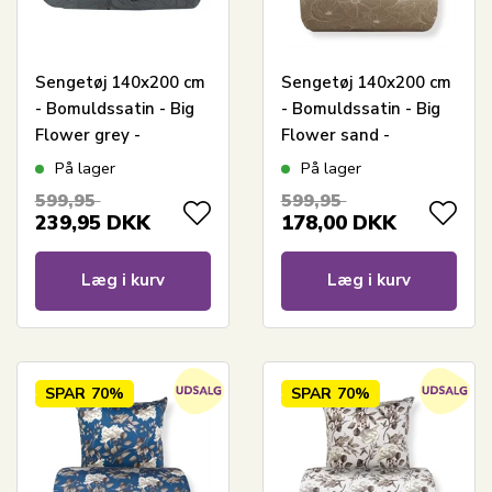
Sengetøj 140x200 cm
Sengetøj 140x200 cm
- Bomuldssatin - Big
- Bomuldssatin - Big
Flower grey -
Flower sand -
Vendbart blomster
Vendbart blomster
På lager
På lager
print
print
599,95
599,95
239,95
DKK
178,00
DKK
Læg i kurv
Læg i kurv
SPAR
70%
SPAR
70%