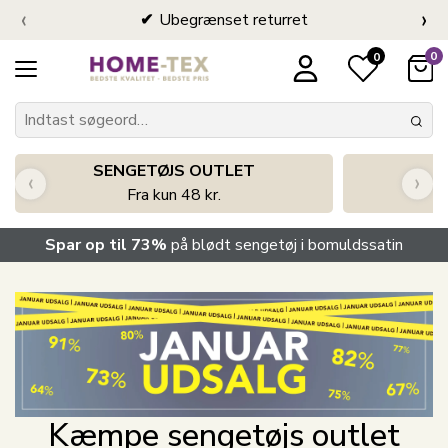
‹
›
Ubegrænset returret
0
0
SENGETØJS OUTLET
‹
›
Fra kun 48 kr.
Spar op til 73%
på blødt sengetøj i bomuldssatin
Kæmpe sengetøjs outlet