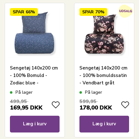
SPAR
66%
SPAR
70%
Sengetøj 140x200 cm
Sengetøj 140x200 cm
- 100% Bomuld -
- 100% bomuldssatin
Zodiac blue -
- Vendbart gråt
Vendbart med
blomster print og
På lager
På lager
stjerner
prikker
499,95
599,95
169,95
DKK
178,00
DKK
Læg i kurv
Læg i kurv