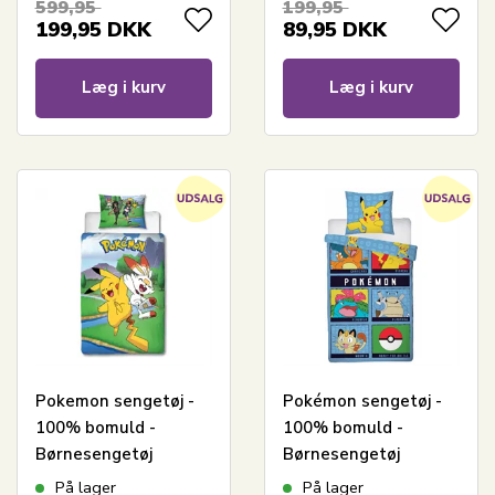
599,95
199,95
199,95
DKK
89,95
DKK
Læg i kurv
Læg i kurv
Pokemon sengetøj -
Pokémon sengetøj -
100% bomuld -
100% bomuld -
Børnesengetøj
Børnesengetøj
140x200 cm - Pikachu
140x200 cm - Pikachu,
På lager
På lager