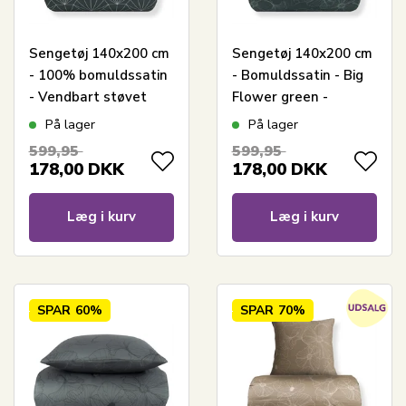
Sengetøj 140x200 cm
Sengetøj 140x200 cm
- 100% bomuldssatin
- Bomuldssatin - Big
- Vendbart støvet
Flower green -
grønt Hexagon print
Vendbart blomster
På lager
På lager
print
599,95
599,95
178,00
DKK
178,00
DKK
Læg i kurv
Læg i kurv
SPAR
60%
SPAR
70%