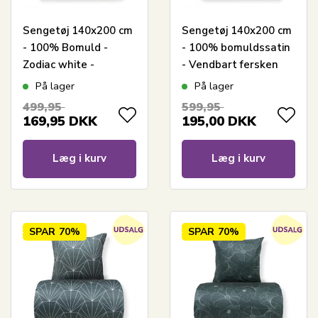
Sengetøj 140x200 cm
Sengetøj 140x200 cm
- 100% Bomuld -
- 100% bomuldssatin
Zodiac white -
- Vendbart fersken
Vendbart med
Hexagon print
På lager
På lager
stjerner
499,95
599,95
169,95
DKK
195,00
DKK
Læg i kurv
Læg i kurv
SPAR
70%
SPAR
70%