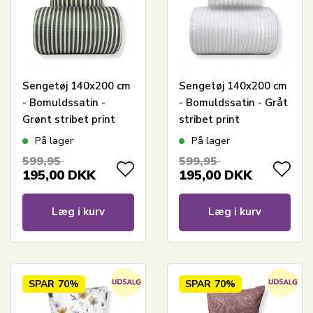
Sengetøj 140x200 cm
Sengetøj 140x200 cm
- Bomuldssatin -
- Bomuldssatin - Gråt
Grønt stribet print
stribet print
På lager
På lager
599,95
599,95
195,00
DKK
195,00
DKK
Læg i kurv
Læg i kurv
SPAR
70%
SPAR
70%