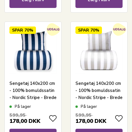
SPAR
70%
SPAR
70%
Sengetøj 140x200 cm
Sengetøj 140x200 cm
- 100% bomuldssatin
- 100% bomuldssatin
- Nordic Stripe - Brede
- Nordic Stripe - Brede
blå striber
grå striber
På lager
På lager
599,95
599,95
178,00
DKK
178,00
DKK