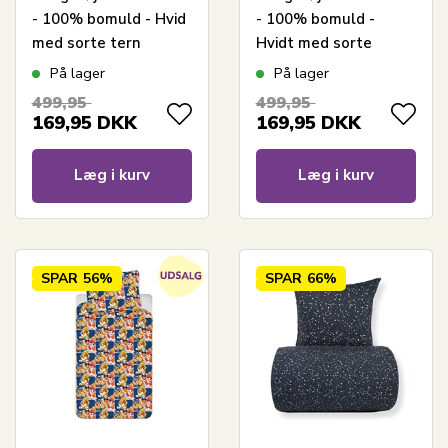
- 100% bomuld - Hvid
- 100% bomuld -
med sorte tern
Hvidt med sorte
harlekintern
På lager
På lager
499,95
499,95
169,95
DKK
169,95
DKK
Læg i kurv
Læg i kurv
SPAR
56%
SPAR
66%