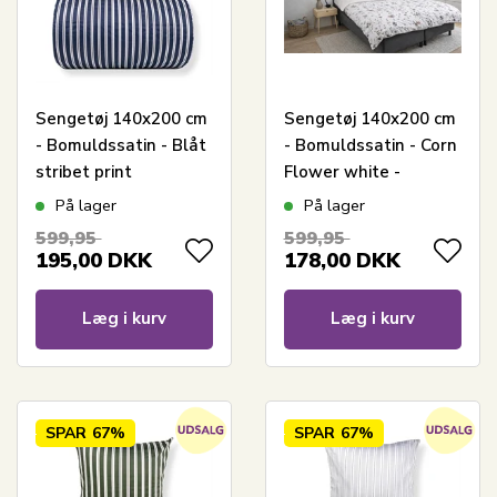
Sengetøj 140x200 cm
Sengetøj 140x200 cm
- Bomuldssatin - Blåt
- Bomuldssatin - Corn
stribet print
Flower white -
Vendbart blomster
På lager
På lager
print
599,95
599,95
195,00
DKK
178,00
DKK
Læg i kurv
Læg i kurv
SPAR
67%
SPAR
67%