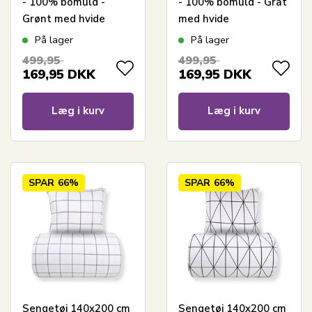
- 100% bomuld -
- 100% bomuld - Gråt
Grønt med hvide
med hvide
harlekintern
harlekintern
På lager
På lager
499,95
499,95
169,95
DKK
169,95
DKK
Læg i kurv
Læg i kurv
SPAR
66%
SPAR
66%
Sengetøj 140x200 cm
Sengetøj 140x200 cm