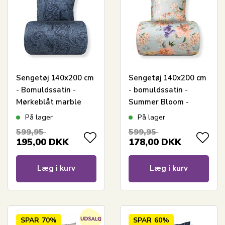
Sengetøj 140x200 cm
Sengetøj 140x200 cm
- Bomuldssatin -
- bomuldssatin -
Mørkeblåt marble
Summer Bloom -
print
Lyseblåt blomster
På lager
På lager
print
599,95
599,95
195,00
DKK
178,00
DKK
Læg i kurv
Læg i kurv
SPAR
70%
SPAR
60%