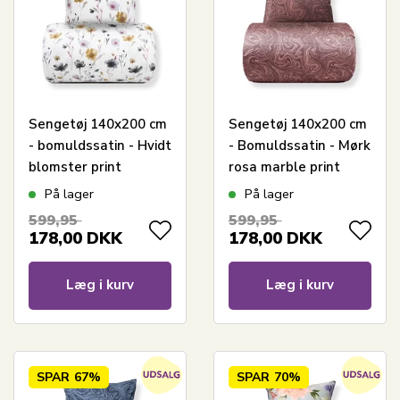
Sengetøj 140x200 cm
Sengetøj 140x200 cm
- bomuldssatin - Hvidt
- Bomuldssatin - Mørk
blomster print
rosa marble print
På lager
På lager
599,95
599,95
178,00
DKK
178,00
DKK
Læg i kurv
Læg i kurv
SPAR
67%
SPAR
70%