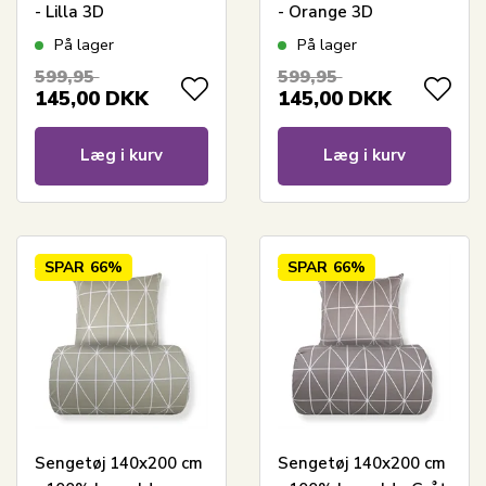
- Lilla 3D
- Orange 3D
harlekinmønster
harlekinmønster
På lager
På lager
599,95
599,95
145,00
DKK
145,00
DKK
Læg i kurv
Læg i kurv
SPAR
66%
SPAR
66%
Sengetøj 140x200 cm
Sengetøj 140x200 cm