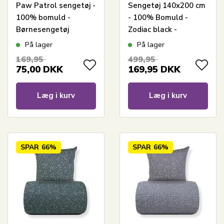
Paw Patrol sengetøj -
Sengetøj 140x200 cm
100% bomuld -
- 100% Bomuld -
Børnesengetøj
Zodiac black -
140x200 cm - Blå -
Vendbart med
På lager
På lager
Marshall, Chase og
stjerner
169,95
499,95
Rubble
75,00
DKK
169,95
DKK
Læg i kurv
Læg i kurv
SPAR
66%
SPAR
66%