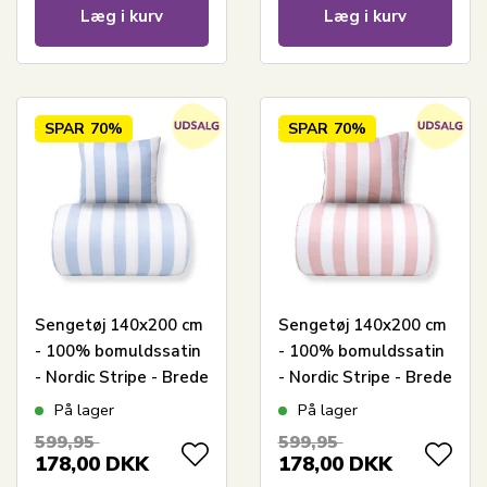
Læg i kurv
Læg i kurv
SPAR
70%
SPAR
70%
Sengetøj 140x200 cm
Sengetøj 140x200 cm
- 100% bomuldssatin
- 100% bomuldssatin
- Nordic Stripe - Brede
- Nordic Stripe - Brede
lyseblå striber
lyserøde striber
På lager
På lager
599,95
599,95
178,00
DKK
178,00
DKK