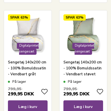
SPAR
63%
SPAR
63%
Digitalprintet
Digitalprintet
sengesæt
sengesæt
Sengetøj 140x200 cm
Sengetøj 140x200 cm
- 100% Bomuldssatin
- 100% Bomuldssatin
- Vendbart gråt
- Vendbart støvet
marmoreret design
grønt marmoreret
På lager
På lager
design
799,95
799,95
299,95
DKK
299,95
DKK
Læg i kurv
Læg i kurv