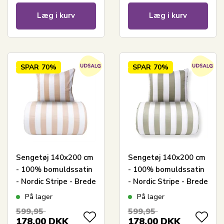
Læg i kurv
Læg i kurv
SPAR
70%
SPAR
70%
Sengetøj 140x200 cm
Sengetøj 140x200 cm
- 100% bomuldssatin
- 100% bomuldssatin
- Nordic Stripe - Brede
- Nordic Stripe - Brede
naturfarvet striber
olivengrønne striber
På lager
På lager
599,95
599,95
178,00
DKK
178,00
DKK