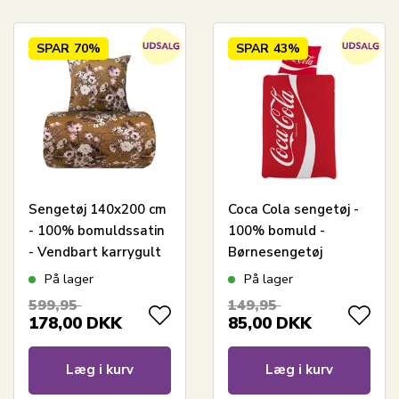
SPAR
70%
SPAR
43%
Sengetøj 140x200 cm
Coca Cola sengetøj -
- 100% bomuldssatin
100% bomuld -
- Vendbart karrygult
Børnesengetøj
blomster print og
140x200 cm
På lager
På lager
prikker
599,95
149,95
178,00
DKK
85,00
DKK
Læg i kurv
Læg i kurv