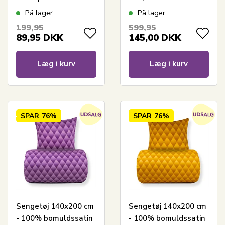
harlekinmønster
På lager
På lager
199,95
599,95
89,95
DKK
145,00
DKK
Læg i kurv
Læg i kurv
SPAR
76%
SPAR
76%
Sengetøj 140x200 cm
Sengetøj 140x200 cm
- 100% bomuldssatin
- 100% bomuldssatin