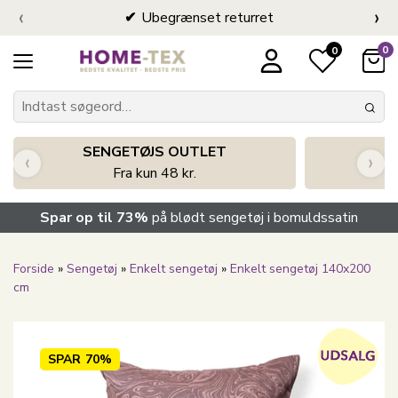
‹
›
Ubegrænset returret
0
0
SENGETØJS OUTLET
‹
›
Fra kun 48 kr.
Spar op til 73%
på blødt sengetøj i bomuldssatin
Forside
»
Sengetøj
»
Enkelt sengetøj
»
Enkelt sengetøj 140x200
cm
SPAR
70%