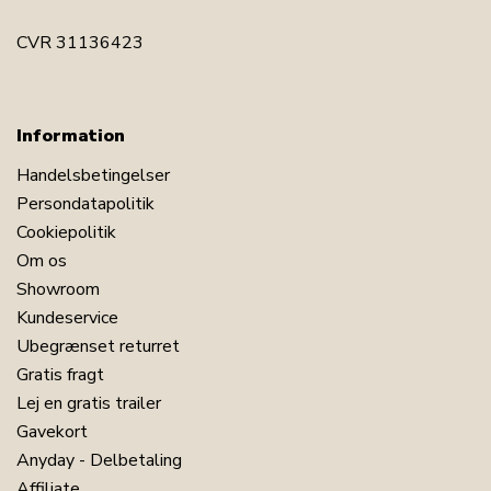
LÆG I KURV
CVR 31136423
Læs vores sengetøjsguide
Se vores store udvalg af lagner
Information
Se vores store udvalg af dyner 140x200
Handelsbetingelser
Har du spørgsmål til produktet?
Persondatapolitik
Cookiepolitik
Om os
Showroom
Kundeservice
Ubegrænset returret
Gratis fragt
Lej en gratis trailer
Gavekort
Anyday - Delbetaling
Affiliate