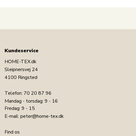
Se hele udvalget fra By Night her
Kundeservice
HOME-TEX.dk
Sleipnersvej 24
4100 Ringsted
Telefon:
70 20 87 96
Mandag - torsdag: 9 - 16
Fredag: 9 - 15
E-mail:
peter@home-tex.dk
Find os