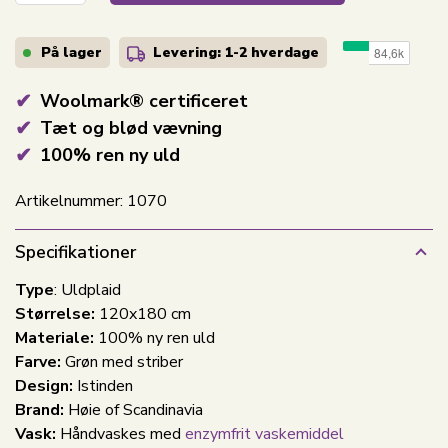
På lager
Levering: 1-2
hverdage
Woolmark® certificeret
Tæt og blød vævning
100% ren ny uld
Artikelnummer:
1070
Specifikationer
Type
: Uldplaid
Størrelse:
120x180 cm
Materiale:
100% ny ren uld
Farve:
Grøn med striber
Design:
Istinden
Brand:
Høie of Scandinavia
Vask:
Håndvaskes
med
enzymfrit vaskemiddel