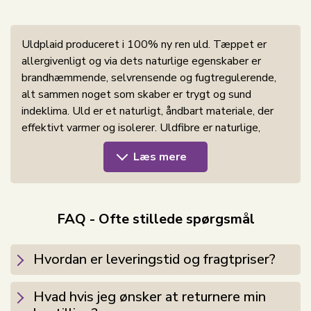
Uldplaid produceret i 100% ny ren uld. Tæppet er
allergivenligt og via dets naturlige egenskaber er
brandhæmmende, selvrensende og fugtregulerende,
alt sammen noget som skaber er trygt og sund
indeklima. Uld er et naturligt, åndbart materiale, der
effektivt varmer og isolerer. Uldfibre er naturlige,
fornybare og biologisk nedbrydelige, hvilket gør dette
Læs mere
tæppe til et bæredygtigt valg. Der er få ting, der slår
et skønt uldtæppe, som både varmer på kolde dage
og er en fryd for øjet.
FAQ - Ofte stillede spørgsmål
Uld har gode egenskaber som gør at man ikke behøver
at vaske plaiderne ofte. Ulden i sig selv er
Hvordan er leveringstid og fragtpriser?
smudsafvisende, dvs. pletter ligger sig oftest på
ydersiden af fibrene. Det skyldes at uld indeholder
naturligt fedt, som forhindre pletter trænger ind i
Hvad hvis jeg ønsker at returnere min