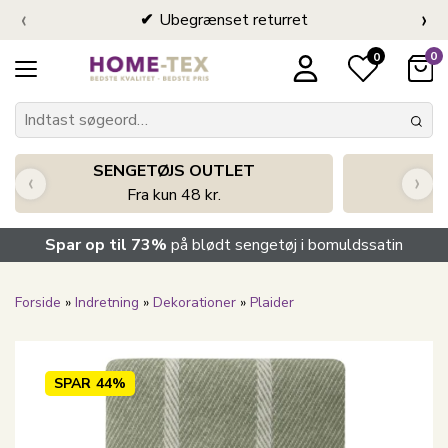
‹
›
Ubegrænset returret
0
0
SENGETØJS OUTLET
‹
›
Fra kun 48 kr.
Spar op til 73%
på blødt sengetøj i bomuldssatin
Forside
»
Indretning
»
Dekorationer
»
Plaider
SPAR
44%