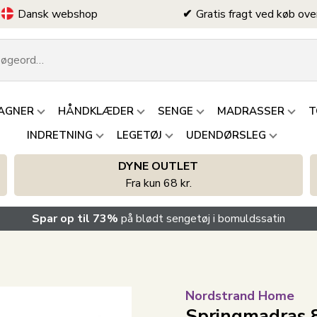
Dansk webshop
Gratis fragt ved køb ove
AGNER
HÅNDKLÆDER
SENGE
MADRASSER
T
INDRETNING
LEGETØJ
UDENDØRSLEG
DYNE OUTLET
Fra kun 68 kr.
Spar op til 73%
på blødt sengetøj i bomuldssatin
Nordstrand Home
Springmadras 8