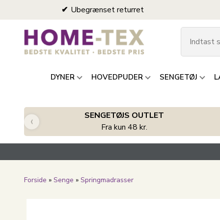
Ubegrænset returret
DYNER
HOVEDPUDER
SENGETØJ
L
SENGETØJS OUTLET
‹
Fra kun 48 kr.
Forside
»
Senge
»
Springmadrasser