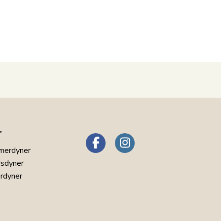
r
merdyner
rsdyner
erdyner