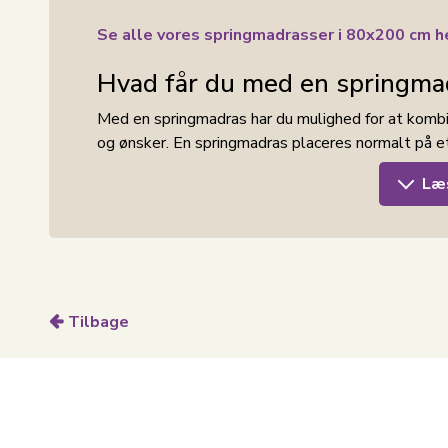
Se alle vores springmadrasser i 80x200 cm h
Hvad får du med en springma
Med en springmadras har du mulighed for at kombin
og ønsker. En springmadras placeres normalt på et
oven på din boxmadras.
Læ
Deluxe springmadras
Vores
Deluxe springmadras
er en 1. klasses ma
designede pocketfjedre, tilpasser madrassen sig kr
ekstra støtte til områder som skuldre, hofter og
Tilbage
synke mere behageligt ned. Dette resulterer i en 
kropsstøtte. Madrassen er vendbar hvilket forlæn
Madrasvalg – hvad skal du overveje?