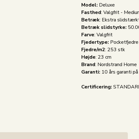
Model:
Deluxe
Fasthed
:
Valgfrit -
Medium
Betræk
: Ekstra slidstæ
Betræk slidstyrke:
50.0
Farve
:
Valgfrit
Fjedertype:
Pocketfjedre 
Fjedre/m2
: 253 stk
Højde
: 23 cm
Brand
: Nordstrand Home
Garanti:
10 års garanti på 
Certificering:
STANDARD