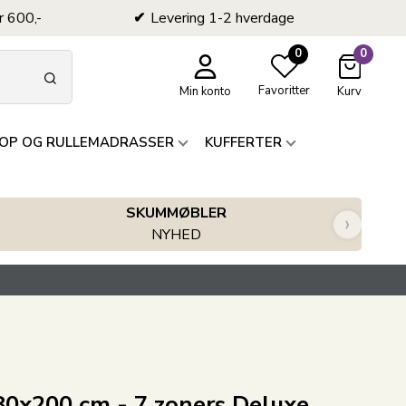
r 600,-
Levering 1-2 hverdage
0
0
Favoritter
Min konto
Kurv
OP OG RULLEMADRASSER
KUFFERTER
SKUMMØBLER
›
NYHED
0x200 cm - 7 zoners Deluxe