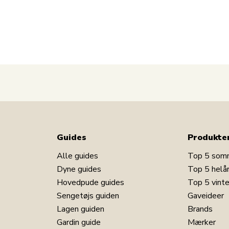
. Du kan derfor vælge mellem en medium eller fast
er vejer mellem 50 kg - 85 kg – dette er dog kun
 fra 85 kg og opefter – dette er dog kun en
Guides
Produkte
g tilkøb en boxmadras, op på det måde opnår en
 en ergonomisk seng.
Alle guides
Top 5 som
Dyne guides
Top 5 helå
Hovedpude guides
Top 5 vint
Sengetøjs guiden
Gaveideer
Lagen guiden
Brands
Gardin guide
Mærker
kan det være oplagt for dig at investere i en