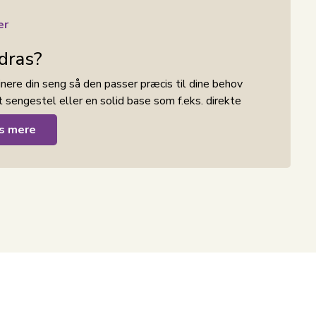
er
dras?
ere din seng så den passer præcis til dine behov
 sengestel eller en solid base som f.eks. direkte
s mere
dras med perfekt støtte. Med 7 zoner af særligt
oppens naturlige kurver. De forskellige zoner giver
 lænd, samtidig med at de mere lette områder kan
korrekt og afbalanceret trykaflastning og
ger levetiden på din springmadras.