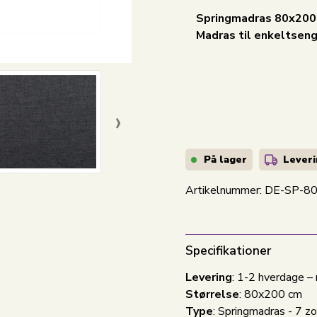
Springmadras 80x200 
Madras til enkeltsen
›
På lager
Leveri
Artikelnummer:
DE-SP-8
Specifikationer
Levering
: 1-2 hverdage –
Størrelse
: 80x200 cm
Type
: Springmadras
- 7 z