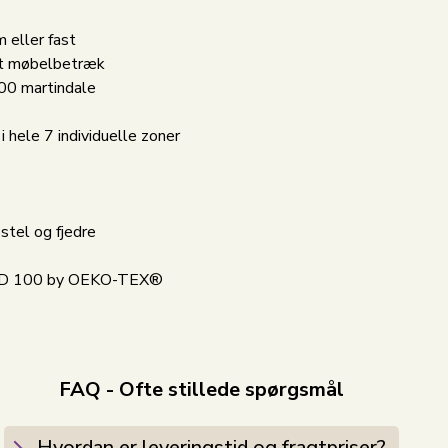
 eller fast
rkt møbelbetræk
00 martindale
i hele 7 individuelle zoner
stel og fjedre
 100 by OEKO-TEX®
FAQ - Ofte stillede spørgsmål
Hvordan er leveringstid og fragtpriser?