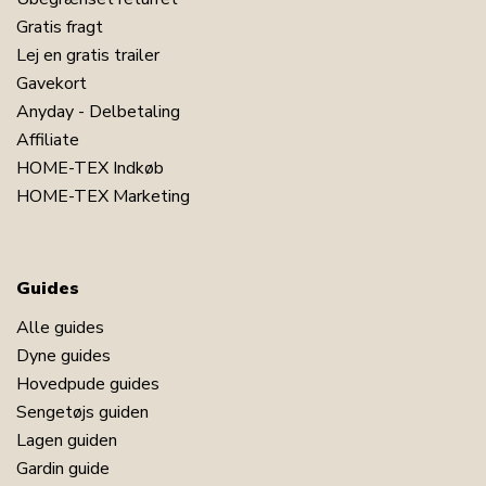
Gratis fragt
Læs vores madras guide
Lej en gratis trailer
Se vores store udvalg af lagner 120x200
Gavekort
Se vores store udvalg af rullemadrasser
Anyday - Delbetaling
120x200
Affiliate
Har du spørgsmål til produktet?
HOME-TEX Indkøb
HOME-TEX Marketing
Guides
Alle guides
Dyne guides
Hovedpude guides
Sengetøjs guiden
Lagen guiden
Gardin guide