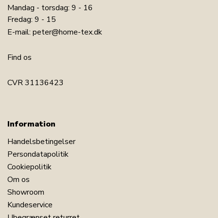
Mandag - torsdag: 9 - 16
Fredag: 9 - 15
E-mail:
peter@home-tex.dk
Find os
CVR 31136423
Information
Handelsbetingelser
Persondatapolitik
Cookiepolitik
Om os
Showroom
LÆG I KURV
Kundeservice
Ubegrænset returret