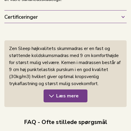
Certificeringer
Zen Sleep højkvalitets skummadras er en fast og
støttende koldskumsmadras med 9 cm komforthøjde
for størst mulig velvære. Kernen i madrassen består af
9 cm høj punktelastisk purskum i en god kvalitet
(30kg/m3) hvilket giver optimal kropsvenlig
trykaflastning og størst mulig sovekomfort.
Madrassen er vendbar og har god støttestyrke på
Læs mere
begge sider.
Slidstærkt betræk i bambus
Betrækket på denne skummadras er slidstærkt og
FAQ - Ofte stillede spørgsmål
samtidig blød og venlig mod din hud. Derudover er det