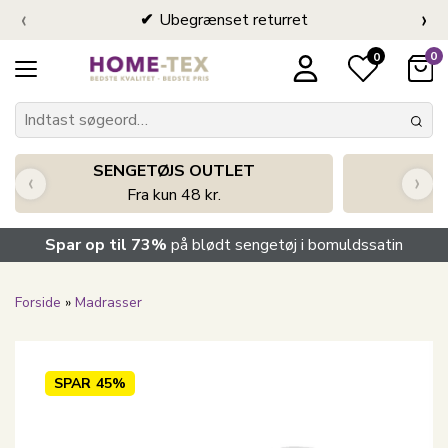
‹
›
Ubegrænset returret
0
0
SENGETØJS OUTLET
‹
›
Fra kun 48 kr.
Spar op til 73%
på blødt sengetøj i bomuldssatin
Forside
»
Madrasser
SPAR
45%