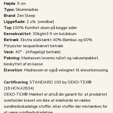
Højde
: 9 cm
Type:
Skummadras
Brand
: Zen Sleep
Liggeflade
: 2 stk. (vendbar)
Top
:100% Komfort skum på begge sider
Kernekvalitet
: 30kg/m3 9 cm koldskum
Betræk
: Ekstra slidstærkt 40% Bambus og 60%
Polyester Jacquardvævet betræk
Vask:
40° - (Aftageligt betræk)
Pakning:
Madrassen leveres rullet og vakuumpakket,
beskyttet af en kasse
Elevation
: Madrassen er også velegnet til elevationsseng.
Certificering
: STANDARD 100 by OEKO-TEX®
(18.HCN.42834)
OEKO-TEX® Mærket er altså din garanti for, at produktet
overholder kravet om ikke at indeholde en række
sundhedsskadelige stoffer, eller stoffer der mistænkes for
at være sundhedsskadelige.