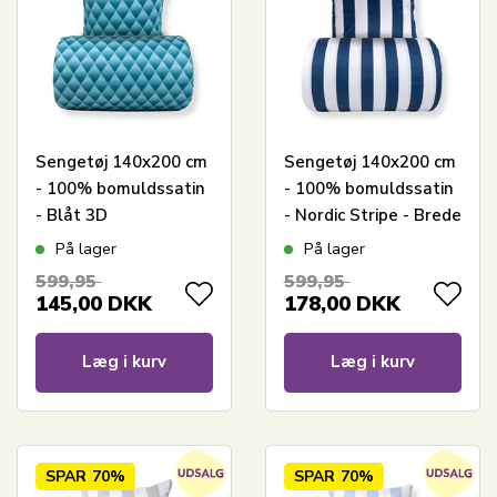
Sengetøj 140x200 cm
Sengetøj 140x200 cm
- 100% bomuldssatin
- 100% bomuldssatin
- Blåt 3D
- Nordic Stripe - Brede
harlekinmønster
blå striber
På lager
På lager
599,95
599,95
145,00
DKK
178,00
DKK
Læg i kurv
Læg i kurv
SPAR
70%
SPAR
70%