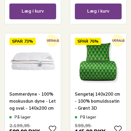
Læg i kurv
Læg i kurv
SPAR
73%
SPAR
76%
Sommerdyne - 100%
Sengetøj 140x200 cm
moskusdun dyne - Let
- 100% bomuldssatin
og sval - 140x200 cm
- Grønt 3D
- Nordstrand Home
harlekinmønster
På lager
På lager
2.199,95
599,95