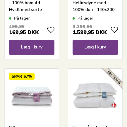
- 100% bomuld -
Helårsdyne med
Hvidt med sorte
100% dun - 140x200
harlekintern
cm - Borg Living
På lager
På lager
499,95
3.399,95
169,95
DKK
1.599,95
DKK
Læg i kurv
Læg i kurv
SPAR
67%