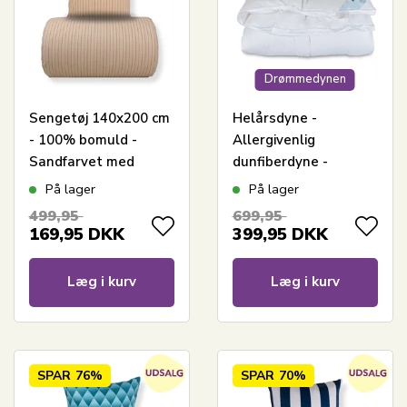
Drømmedynen
Sengetøj 140x200 cm
Helårsdyne -
- 100% bomuld -
Allergivenlig
Sandfarvet med
dunfiberdyne -
brune striber
140x200 cm -
På lager
På lager
Fiberdyne fra Zen
499,95
699,95
Sleep
169,95
DKK
399,95
DKK
Læg i kurv
Læg i kurv
SPAR
76%
SPAR
70%