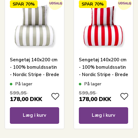
SPAR
70%
SPAR
70%
Sengetøj 140x200 cm
Sengetøj 140x200 cm
- 100% bomuldssatin
- 100% bomuldssatin
- Nordic Stripe - Brede
- Nordic Stripe - Brede
olivengrønne striber
røde striber
På lager
På lager
599,95
599,95
178,00
DKK
178,00
DKK
Læg i kurv
Læg i kurv