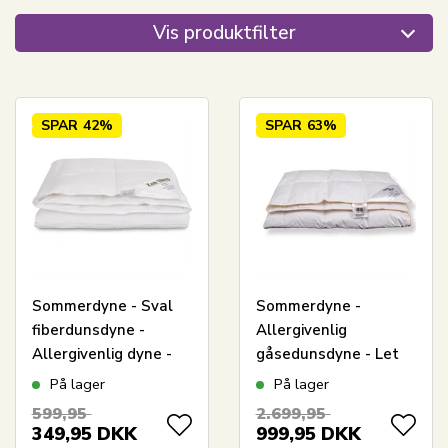
Vis produktfilter
SPAR
42%
SPAR
63%
Sommerdyne - Sval
Sommerdyne -
fiberdunsdyne -
Allergivenlig
Allergivenlig dyne -
gåsedunsdyne - Let
140x200 cm - Zen
og sval - 140x200 cm
På lager
På lager
Sleep
599,95
2.699,95
349,95
DKK
999,95
DKK