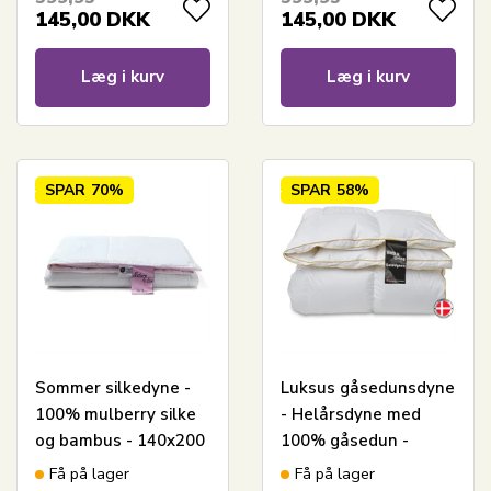
145,00
DKK
145,00
DKK
Læg i kurv
Læg i kurv
SPAR
70%
SPAR
58%
Sommer silkedyne -
Luksus gåsedunsdyne
100% mulberry silke
- Helårsdyne med
og bambus - 140x200
100% gåsedun -
cm - Nature By Borg
140x200 cm - Borg
Få på lager
Få på lager