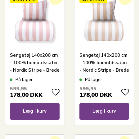
Sengetøj 140x200 cm
Sengetøj 140x200 cm
- 100% bomuldssatin
- 100% bomuldssatin
- Nordic Stripe - Brede
- Nordic Stripe - Brede
lyserøde striber
naturfarvet striber
På lager
På lager
599,95
599,95
178,00
DKK
178,00
DKK
Læg i kurv
Læg i kurv