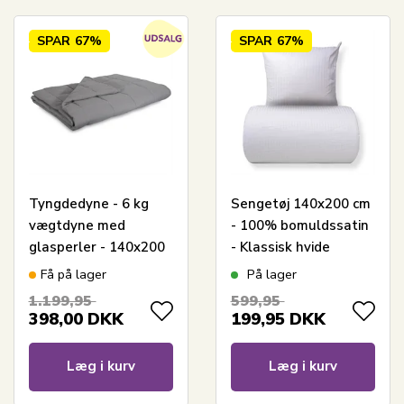
SPAR
67%
SPAR
67%
Tyngdedyne - 6 kg
Sengetøj 140x200 cm
vægtdyne med
- 100% bomuldssatin
glasperler - 140x200
- Klassisk hvide
cm - Zen Sleep dyner
striber
Få på lager
På lager
1.199,95
599,95
398,00
DKK
199,95
DKK
Læg i kurv
Læg i kurv