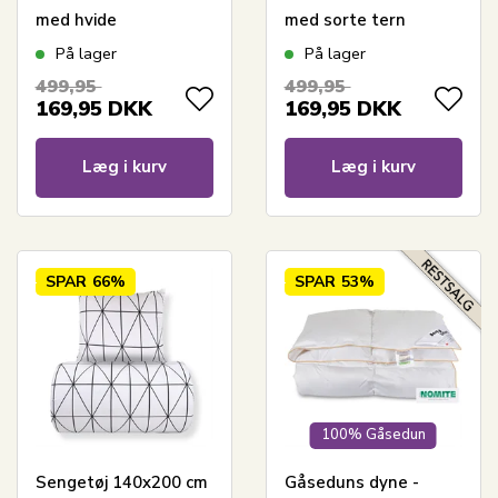
med hvide
med sorte tern
harlekintern
På lager
På lager
499,95
499,95
169,95
DKK
169,95
DKK
Læg i kurv
Læg i kurv
SPAR
66%
SPAR
53%
100% Gåsedun
Sengetøj 140x200 cm
Gåseduns dyne -