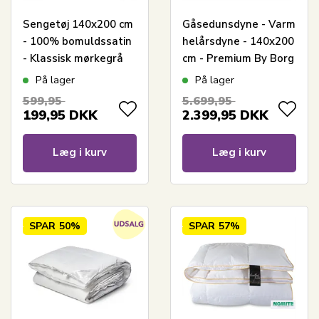
Sengetøj 140x200 cm
Gåsedunsdyne - Varm
- 100% bomuldssatin
helårsdyne - 140x200
- Klassisk mørkegrå
cm - Premium By Borg
striber
- Gulddynen varm
På lager
På lager
599,95
5.699,95
199,95
DKK
2.399,95
DKK
Læg i kurv
Læg i kurv
SPAR
50%
SPAR
57%