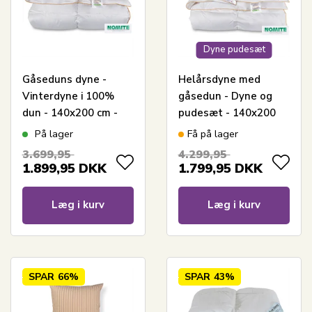
Dyne pudesæt
Gåseduns dyne -
Helårsdyne med
Vinterdyne i 100%
gåsedun - Dyne og
dun - 140x200 cm -
pudesæt - 140x200
Borg Living
cm + pude 60x63 cm -
På lager
Få på lager
Borg Living
3.699,95
4.299,95
gåsedunsdyne
1.899,95
DKK
1.799,95
DKK
Læg i kurv
Læg i kurv
SPAR
66%
SPAR
43%