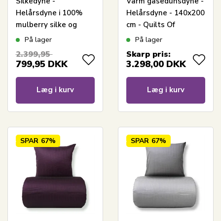
Silkedyne -
Varm gåsedunsdyne -
Helårsdyne i 100%
Helårsdyne - 140x200
mulberry silke og
cm - Quilts Of
bambus - 140x200 cm
Denmark - Tunø dyne
På lager
På lager
- Nature By Borg dyne
2.399,95
Skarp pris:
799,95
DKK
3.298,00
DKK
Læg i kurv
Læg i kurv
SPAR
67%
SPAR
67%