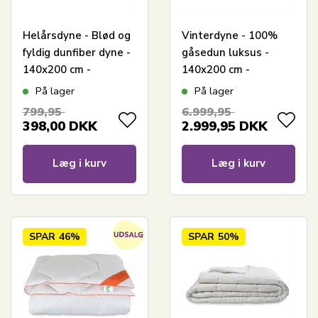
Helårsdyne - Blød og
Vinterdyne - 100%
fyldig dunfiber dyne -
gåsedun luksus -
140x200 cm -
140x200 cm -
Nordstrand Home
Excellent By Borg
På lager
På lager
allergivenlig
gåsedunsdyne -
799,95
6.999,95
fiberdyne
Diamanten
398,00
DKK
2.999,95
DKK
Læg i kurv
Læg i kurv
SPAR
46%
SPAR
50%