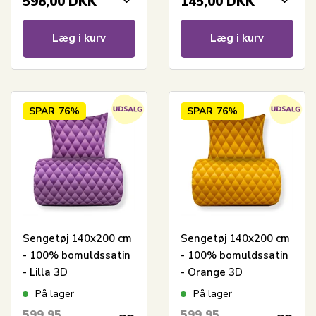
598,00
DKK
145,00
DKK
Læg i kurv
Læg i kurv
SPAR
76%
SPAR
76%
Sengetøj 140x200 cm
Sengetøj 140x200 cm
- 100% bomuldssatin
- 100% bomuldssatin
- Lilla 3D
- Orange 3D
harlekinmønster
harlekinmønster
På lager
På lager
599,95
599,95