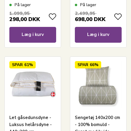
cm - Let
- 140x200 cm -
På lager
På lager
fugttransporterende
Nordstrand Home
1.099,95
2.499,95
dyne - Nordstrand
dyne
298,00
DKK
698,00
DKK
Home dyne
Læg i kurv
Læg i kurv
SPAR
61%
SPAR
66%
Let gåsedunsdyne -
Sengetøj 140x200 cm
Luksus helårsdyne -
- 100% bomuld -