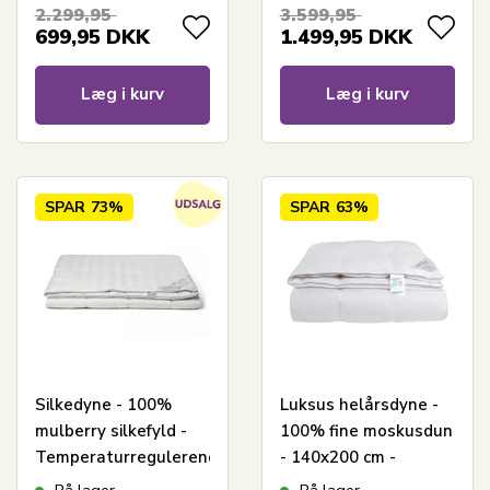
Living Gulddynen
2.299,95
3.599,95
699,95
DKK
1.499,95
DKK
Læg i kurv
Læg i kurv
SPAR
73%
SPAR
63%
Silkedyne - 100%
Luksus helårsdyne -
mulberry silkefyld -
100% fine moskusdun
Temperaturregulerende
- 140x200 cm -
dyne - 140x200 cm -
Nordstrand Home