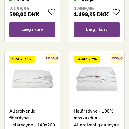
På lager
På lager
Nordstrand Home
moskusdyne med
2.199,95
3.999,95
helårsdyne
bomuldssatin bolstre
598,00
DKK
1.499,95
DKK
Læg i kurv
Læg i kurv
SPAR
73%
SPAR
72%
Allergivenlig
Helårsdyne - 100%
fiberdyne -
moskusdun -
Helårsdyne - 140x200
Allergivenlig dundyne