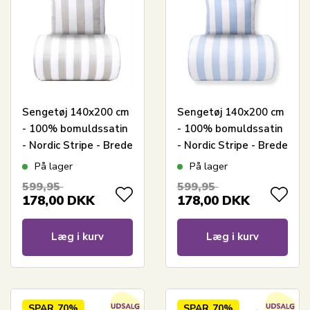
Sengetøj 140x200 cm
Sengetøj 140x200 cm
- 100% bomuldssatin
- 100% bomuldssatin
- Nordic Stripe - Brede
- Nordic Stripe - Brede
grå striber
lyseblå striber
På lager
På lager
599,95
599,95
178,00
DKK
178,00
DKK
Læg i kurv
Læg i kurv
SPAR
70%
SPAR
70%