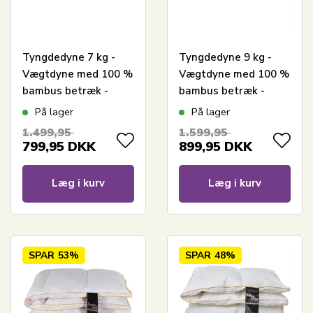
Tyngdedyne 7 kg -
Tyngdedyne 9 kg -
Vægtdyne med 100 %
Vægtdyne med 100 %
bambus betræk -
bambus betræk -
Kølende og åndbar
Kølende og åndbar
På lager
På lager
effekt - 140x200 cm -
effekt - 140x200 cm -
1.499,95
1.599,95
Borg Living
Borg Living
799,95
DKK
899,95
DKK
Læg i kurv
Læg i kurv
SPAR
53%
SPAR
48%