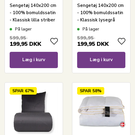
Sengetøj 140x200 cm
Sengetøj 140x200 cm
- 100% bomuldssatin
- 100% bomuldssatin
- Klassisk lilla striber
- Klassisk lysegrå
striber
På lager
På lager
599,95
599,95
199,95
DKK
199,95
DKK
Læg i kurv
Læg i kurv
SPAR
67%
SPAR
58%