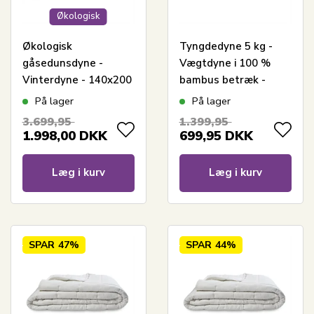
Økologisk
Økologisk
Tyngdedyne 5 kg -
gåsedunsdyne -
Vægtdyne i 100 %
Vinterdyne - 140x200
bambus betræk -
cm - Feng Shui
Kølende og åndbar
På lager
På lager
Svanemærket dyne
effekt - 140x200 cm -
3.699,95
1.399,95
Borg Living
1.998,00
DKK
699,95
DKK
Læg i kurv
Læg i kurv
SPAR
47%
SPAR
44%