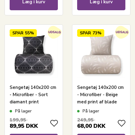
Læg i kurv
Læg i kurv
SPAR
55%
SPAR
73%
Sengetøj 140x200 cm
Sengetøj 140x200 cm
- Microfiber - Sort
- Microfiber - Beige
diamant print
med print af blade
På lager
På lager
199,95
249,95
89,95
DKK
68,00
DKK