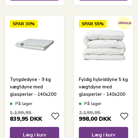
SPAR
30%
SPAR
55%
Tyngdedyne - 9 kg
Fyldig hybriddyne 5 kg
vægtdyne med
vægtdyne med
glasperler - 140x200
glasperler - 140x200
cm - Relaxy
cm - Helårsdyne
På lager
På lager
ekstra tung - Lun
1.199,95
2.199,95
kugledyne fra
839,95
DKK
998,00
DKK
Nordstrand Home
Læg i kurv
Læg i kurv