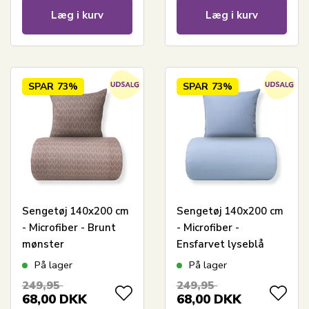
Læg i kurv
Læg i kurv
SPAR
73%
SPAR
73%
Sengetøj 140x200 cm
Sengetøj 140x200 cm
- Microfiber - Brunt
- Microfiber -
mønster
Ensfarvet lyseblå
På lager
På lager
249,95
249,95
68,00
DKK
68,00
DKK