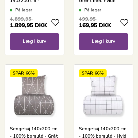
140x200 cm -
Grønt med hvide
Premium By Borg -
harlekintern
På lager
På lager
Gulddynen
4.899,95
499,95
1.899,95
DKK
169,95
DKK
Læg i kurv
Læg i kurv
SPAR
66%
SPAR
66%
Sengetøj 140x200 cm
Sengetøj 140x200 cm
- 100% bomuld - Gråt
- 100% bomuld - Hvid