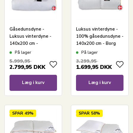
Gåsedunsdyne -
Luksus vinterdyne -
Luksus vinterdyne -
100% gåsedunsdyne -
140x200 cm -
140x200 cm - Borg
Premium By Borg -
Living Gulddynen
På lager
På lager
Gulddynen ekstra
5.999,95
3.299,95
varm
2.799,95
DKK
1.699,95
DKK
Læg i kurv
Læg i kurv
SPAR
49%
SPAR
58%