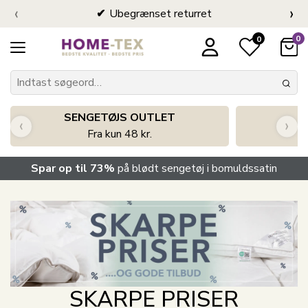
‹
›
Ubegrænset returret
0
0
SENGETØJS OUTLET
‹
›
Fra kun 48 kr.
Spar op til 73%
på blødt sengetøj i bomuldssatin
SKARPE PRISER