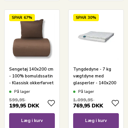
SPAR
67%
SPAR
30%
Sengetøj 140x200 cm
Tyngdedyne - 7 kg
- 100% bomuldssatin
vægtdyne med
- Klassisk okkerfarvet
glasperler - 140x200
striber
cm - Relaxy
På lager
På lager
599,95
1.099,95
199,95
DKK
769,95
DKK
Læg i kurv
Læg i kurv