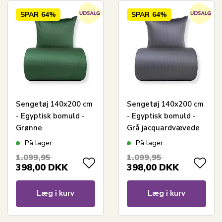
SPAR
64%
SPAR
64%
Sengetøj 140x200 cm
Sengetøj 140x200 cm
- Egyptisk bomuld -
- Egyptisk bomuld -
Grønne
Grå jacquardvævede
jacquardvævede
striber
På lager
På lager
striber
1.099,95
1.099,95
398,00
DKK
398,00
DKK
Læg i kurv
Læg i kurv