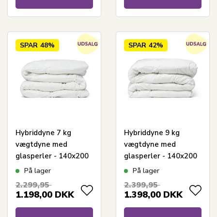
SPAR
48%
SPAR
42%
Hybriddyne 7 kg
Hybriddyne 9 kg
vægtdyne med
vægtdyne med
glasperler - 140x200
glasperler - 140x200
cm - Helårsdyne med
cm - Helårsdyne med
På lager
På lager
ekstra vægt - Lun
ekstra vægt - Lun
2.299,95
2.399,95
kugledyne fra
kugledyne fra
1.198,00
DKK
1.398,00
DKK
Nordstrand Home
Nordstrand Home