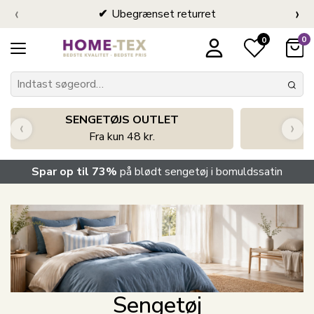
‹
›
Ubegrænset returret
0
0
SENGETØJS OUTLET
‹
›
Fra kun 48 kr.
Spar op til 73%
på blødt sengetøj i bomuldssatin
Sengetøj