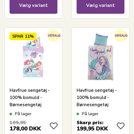
Vælg variant
Vælg variant
SPAR
11%
Havfrue sengetøj -
Havfrue sengetøj -
100% bomuld -
100% bomuld -
Børnesengetøj
Børnesengetøj
140x200 cm - Bagside
140x200 cm -
På lager
På lager
med bobler
Mermaid soul
199,95
Skarp pris:
178,00
DKK
199,95
DKK