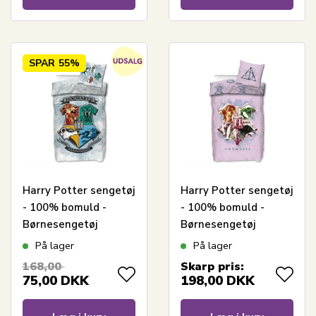
SPAR
55%
Harry Potter sengetøj
Harry Potter sengetøj
- 100% bomuld -
- 100% bomuld -
Børnesengetøj
Børnesengetøj
140x200 cm -
140x200 cm -
På lager
På lager
Hogwarts
Hogwarts
168,00
Skarp pris:
våbenskjold - Hvid og
våbenskjold - Lyserød
75,00
DKK
198,00
DKK
blå