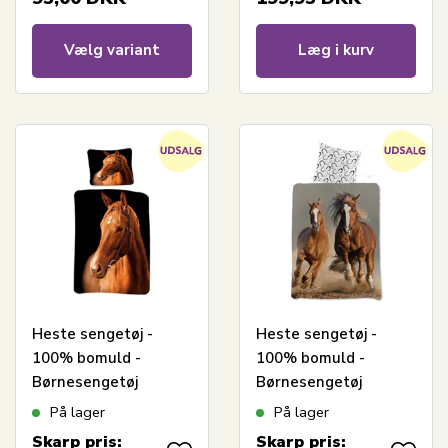
Vælg variant
Læg i kurv
Heste sengetøj -
Heste sengetøj -
100% bomuld -
100% bomuld -
Børnesengetøj
Børnesengetøj
140x200 cm - Brun
140x200 cm - Brune
På lager
På lager
hest på sort
galoperende heste
Skarp pris:
Skarp pris: