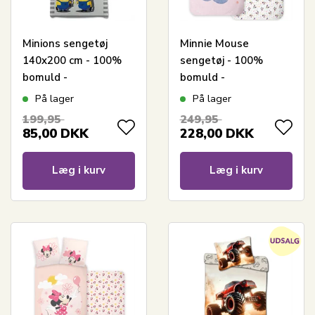
Minions sengetøj
Minnie Mouse
140x200 cm - 100%
sengetøj - 100%
bomuld -
bomuld -
Børnesengetøj
Børnesengetøj
På lager
På lager
140x200 cm - Minions
140x200 cm
199,95
249,95
85,00
DKK
228,00
DKK
Læg i kurv
Læg i kurv