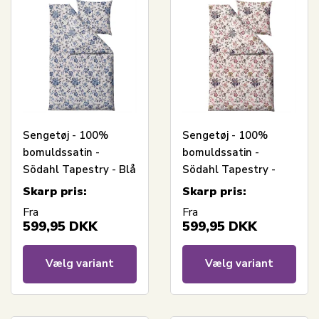
Sengetøj - 100%
Sengetøj - 100%
bomuldssatin -
bomuldssatin -
Södahl Tapestry - Blå
Södahl Tapestry -
blomster
Rosa blomster
Skarp pris:
Skarp pris:
Fra
Fra
599,95
DKK
599,95
DKK
Vælg variant
Vælg variant