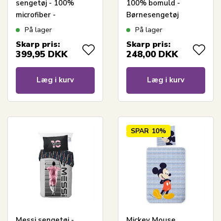
sengetøj - 100%
100% bomuld -
microfiber -
Børnesengetøj
Børnesengetøj
140x200 cm - Gråt
På lager
På lager
140x200 cm
fodbold sengetøj
Skarp pris:
Skarp pris:
399,95
DKK
248,00
DKK
Læg i kurv
Læg i kurv
SPAR
10%
Messi sengetøj -
Mickey Mouse