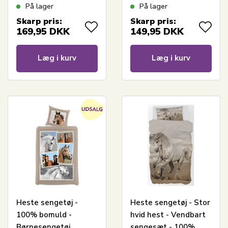
140x200 cm - Lyserød
140x200 cm -
På lager
På lager
med to heste
Romantisk heste print
Skarp pris:
Skarp pris:
169,95
DKK
149,95
DKK
Læg i kurv
Læg i kurv
Heste sengetøj -
Heste sengetøj - Stor
100% bomuld -
hvid hest - Vendbart
Børnesengetøj
sengesæt - 100%