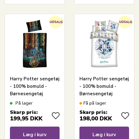
Harry Potter sengetøj
Harry Potter sengetøj
- 100% bomuld -
- 100% bomuld -
Børnesengetøj
Børnesengetøj
140x200 cm -
140x200 cm -
På lager
Få på lager
Hogwarts fire
Hogwarts
Skarp pris:
Skarp pris:
kollegier
våbenskjold - Blå
199,95
DKK
198,00
DKK
Læg i kurv
Læg i kurv