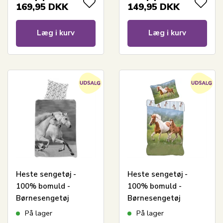
baggrund
169,95
DKK
149,95
DKK
Læg i kurv
Læg i kurv
Heste sengetøj -
Heste sengetøj -
100% bomuld -
100% bomuld -
Børnesengetøj
Børnesengetøj
140x200 cm -
140x200 cm - Hest og
På lager
På lager
Galoperende heste
føl - Stribet bagside