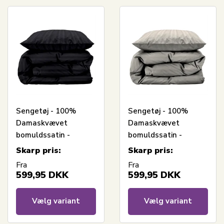
Sengetøj - 100%
Sengetøj - 100%
Damaskvævet
Damaskvævet
bomuldssatin -
bomuldssatin -
Södahl Noble -
Södahl Noble - Beige
Skarp pris:
Skarp pris:
Antracitgrå
Fra
Fra
599,95
DKK
599,95
DKK
Vælg variant
Vælg variant