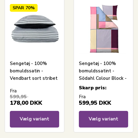
SPAR
70%
Sengetøj - 100%
Sengetøj - 100%
bomuldssatin -
bomuldssatint -
Vendbart sort stribet
Södahl Colour Block -
print
Lilla
Skarp pris:
Fra
599,95
Fra
178,00
DKK
599,95
DKK
Vælg variant
Vælg variant