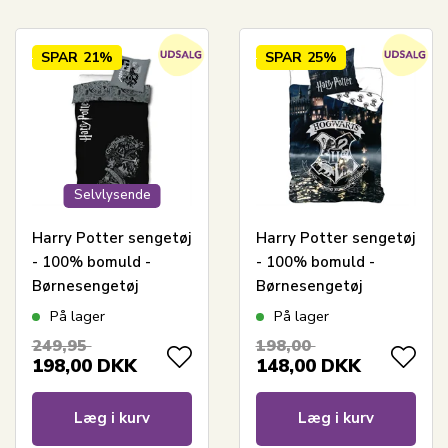
SPAR
21%
SPAR
25%
Selvlysende
Harry Potter sengetøj
Harry Potter sengetøj
- 100% bomuld -
- 100% bomuld -
Børnesengetøj
Børnesengetøj
140x200 cm - Glow in
140x200 cm - Glow in
På lager
På lager
the dark
the dark - Hogwarts
249,95
198,00
våbenskjold
198,00
DKK
148,00
DKK
Læg i kurv
Læg i kurv