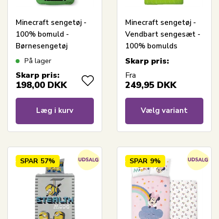
Minecraft sengetøj -
Minecraft sengetøj -
100% bomuld -
Vendbart sengesæt -
Børnesengetøj
100% bomulds
140x200 cm - Steve,
sengelinned
På lager
Skarp pris:
Zombie, Creeper og
Skarp pris:
Fra
Pigs Sheep
198,00
DKK
249,95
DKK
Læg i kurv
Vælg variant
SPAR
57%
SPAR
9%