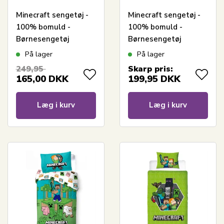
Minecraft sengetøj -
Minecraft sengetøj -
100% bomuld -
100% bomuld -
Børnesengetøj
Børnesengetøj
140x200 cm - Alex og
140x200 cm - Steve,
På lager
På lager
TNT
Alex og Creeper
249,95
Skarp pris:
165,00
DKK
199,95
DKK
Læg i kurv
Læg i kurv