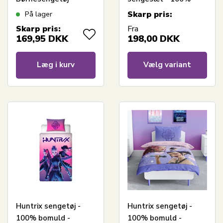
140x200 cm - Små
bomulds sengelinned
På lager
Skarp pris:
billeder af heste
Skarp pris:
Fra
169,95
DKK
198,00
DKK
Læg i kurv
Vælg variant
Huntrix sengetøj -
Huntrix sengetøj -
100% bomuld -
100% bomuld -