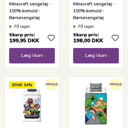
Minecraft sengetøj -
Minecraft sengetøj -
100% bomuld -
100% bomuld -
Børnesengetøj
Børnesengetøj
140x200 cm - Alex
140x200 cm - Alex og
På lager
På lager
Steve - Grøn
Skarp pris:
Skarp pris:
199,95
DKK
198,00
DKK
Læg i kurv
Læg i kurv
SPAR
34%