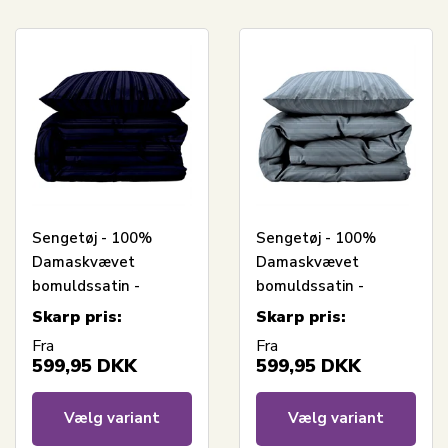
Sengetøj - 100%
Sengetøj - 100%
Damaskvævet
Damaskvævet
bomuldssatin -
bomuldssatin -
Södahl Noble - Blå
Södahl Noble - Blå
Skarp pris:
Skarp pris:
Fra
Fra
599,95
DKK
599,95
DKK
Vælg variant
Vælg variant