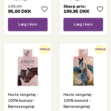
galoperende heste
my horse
198,00
Skarp pris:
95,00
DKK
199,95
DKK
Læg i kurv
Læg i kurv
Heste sengetøj -
Heste sengetøj -
100% bomuld -
100% bomuld -
Børnesengetøj
Børnesengetøj