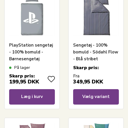
PlayStation sengetøj
Sengetøj - 100%
- 100% bomuld -
bomuld - Södahl Flow
Børnesengetøj
- Blå stribet
140x200 cm - Gråt
På lager
Skarp pris:
PS5 sengetøj
Skarp pris:
Fra
199,95
DKK
349,95
DKK
Læg i kurv
Vælg variant