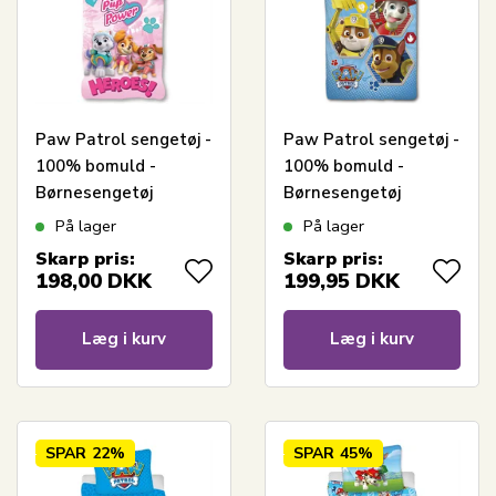
Paw Patrol sengetøj -
Paw Patrol sengetøj -
100% bomuld -
100% bomuld -
Børnesengetøj
Børnesengetøj
140x200 cm -
140x200 cm -
På lager
På lager
Lyderødt - Pup Power
Marshall, Rubble og
Skarp pris:
Skarp pris:
Heroes
Chase
198,00
DKK
199,95
DKK
Læg i kurv
Læg i kurv
SPAR
22%
SPAR
45%