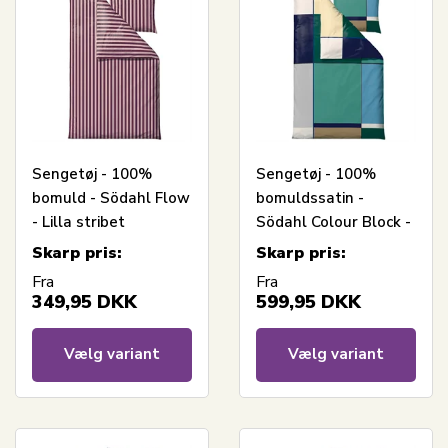
Sengetøj - 100%
Sengetøj - 100%
bomuld - Södahl Flow
bomuldssatin -
- Lilla stribet
Södahl Colour Block -
Grøn
Skarp pris:
Skarp pris:
Fra
Fra
349,95
DKK
599,95
DKK
Vælg variant
Vælg variant