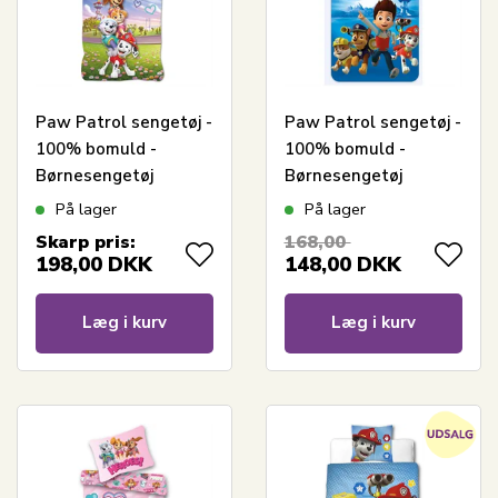
Paw Patrol sengetøj -
Paw Patrol sengetøj -
100% bomuld -
100% bomuld -
Børnesengetøj
Børnesengetøj
140x200 cm - Friends
140x200 cm - Is on a
På lager
På lager
4 ever
roll
Skarp pris:
168,00
198,00
DKK
148,00
DKK
Læg i kurv
Læg i kurv