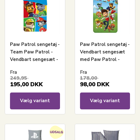
Paw Patrol sengetøj -
Paw Patrol sengetøj -
Team Paw Patrol -
Vendbart sengesæt
Vendbart sengesæt -
med Paw Patrol -
100% bomulds
100% bomulds
Fra
Fra
sengelinned
sengelinned
249,95
178,00
195,00
DKK
98,00
DKK
Vælg variant
Vælg variant