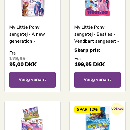
My Little Pony
My Little Pony
sengetøj - A new
sengetøj - Besties -
generation -
Vendbart sengesæt -
Vendbart sengesæt -
100% blødt bomulds
Skarp pris:
Fra
100% bomulds
sengelinned
179,95
Fra
sengelinned
95,00
DKK
199,95
DKK
Vælg variant
Vælg variant
SPAR
12%