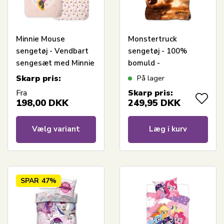
Minnie Mouse
Monstertruck
sengetøj - Vendbart
sengetøj - 100%
sengesæt med Minnie
bomuld -
med ballon - 100%
Børnesengetøj
Skarp pris:
På lager
bomulds sengelinned
140x200 cm
Fra
Skarp pris:
198,00
DKK
249,95
DKK
Vælg variant
Læg i kurv
SPAR
47%