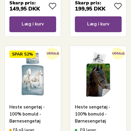
Skarp pris:
Skarp pris:
149,95
DKK
199,95
DKK
Læg i kurv
Læg i kurv
SPAR
52%
Heste sengetøj -
Heste sengetøj -
100% bomuld -
100% bomuld -
Børnesengetøj
Børnesengetøj
140x200 cm - Hvide
140x200 cm - I Love
Få på lager
På lager