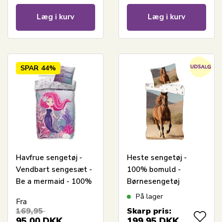
Læg i kurv
Læg i kurv
SPAR
44%
Havfrue sengetøj -
Heste sengetøj -
Vendbart sengesæt -
100% bomuld -
Be a mermaid - 100%
Børnesengetøj
blødt bomulds
140x200 cm - Brun
På lager
Fra
sengelinned
hest i galop
169,95
Skarp pris:
95,00
DKK
199,95
DKK