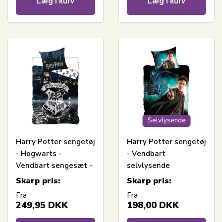
Læg i kurv
Læg i kurv
Selvlysende
Harry Potter sengetøj
Harry Potter sengetøj
- Hogwarts -
- Vendbart
Vendbart sengesæt -
selvlysende
100% bomulds
sengesæt - 100%
Skarp pris:
Skarp pris:
sengelinned
bomulds sengelinned
Fra
Fra
249,95
DKK
198,00
DKK