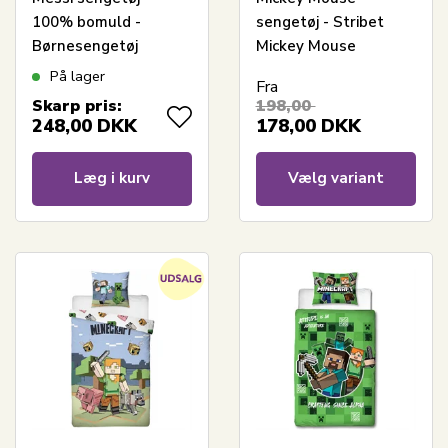
100% bomuld -
sengetøj - Stribet
Børnesengetøj
Mickey Mouse
140x200 cm - Pink
sengesæt - 100%
På lager
Fra
fodbold sengetøj
bomulds sengelinned
Skarp pris:
198,00
248,00
DKK
178,00
DKK
Læg i kurv
Vælg variant