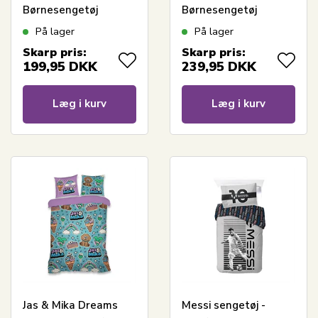
Børnesengetøj
Børnesengetøj
140x200 cm - KPop
140x200 cm - Lyserød
På lager
På lager
Demon Hunters
- KPop Deamon
Skarp pris:
Skarp pris:
Hunters
199,95
DKK
239,95
DKK
Læg i kurv
Læg i kurv
Jas & Mika Dreams
Messi sengetøj -