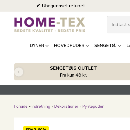
Ubegrænset returret
DYNER
HOVEDPUDER
SENGETØJ
L
SENGETØJS OUTLET
‹
Fra kun 48 kr.
Forside
»
Indretning
»
Dekorationer
»
Pyntepuder
SPAR
60%