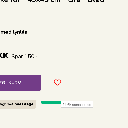
 med lynlås
KK
Spar 150,-
G I KURV
ng: 1-2
hverdage