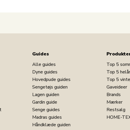
Har du spørgsmål til produktet?
Guides
Produkte
Alle guides
Top 5 som
Dyne guides
Top 5 helå
Hovedpude guides
Top 5 vint
Sengetøjs guiden
Gaveideer
Lagen guiden
Brands
Gardin guide
Mærker
t
Senge guides
Restsalg
Madras guides
HOME-TEX
Håndklæde guiden