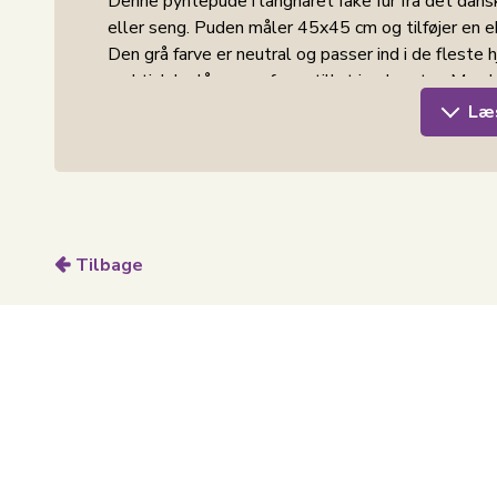
Denne pyntepude i langhåret fake fur fra det dansk
eller seng. Puden måler 45x45 cm og tilføjer en ek
Den grå farve er neutral og passer ind i de fleste
praktisk lynlås og er fremstillet i polyester. Men 
Læ
Imiteret pels
Fake fur er en syntetisk pels, der er designet til 
Det er et dyrevenligt alternativ, der stadig giver
kendt for. Fake fur er også let at vedligeholde, da
udseende.
Tilbage
Aftageligt betræk
Et af de mest praktiske aspekter ved denne pynt
nemt fjernes via en lynlås, hvilket gør det nemme
ikke kan vaskes, gør det aftagelige betræk det mul
Se et udvalg af lignende produkter i kategorien
T