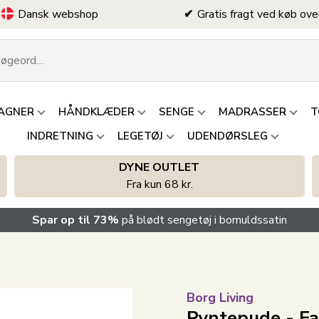
Dansk webshop
Gratis fragt ved køb ove
AGNER
HÅNDKLÆDER
SENGE
MADRASSER
T
INDRETNING
LEGETØJ
UDENDØRSLEG
DYNE OUTLET
Fra kun 68 kr.
Spar op til 73%
på blødt sengetøj i bomuldssatin
Borg Living
Pyntepude - Fa