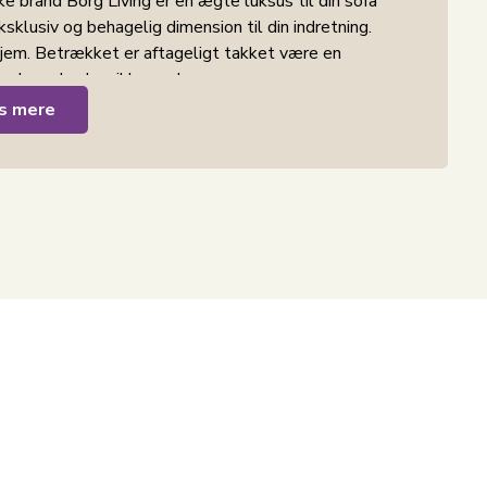
e brand Borg Living er en ægte luksus til din sofa
sklusiv og behagelig dimension til din indretning.
 hjem. Betrækket er aftageligt takket være en
husk, puden kan ikke vaskes.
s mere
at efterligne udseendet og følelsen af ægte pels.
 den bløde og luksuriøse følelse, som ægte pels er
 det ikke kræver speciel pleje for at bevare sit
epude er det aftagelige betræk. Betrækket kan
re at holde puden ren og frisk. Selvom denne pude
igt at lufte og friske puden op.
ekstiler
.