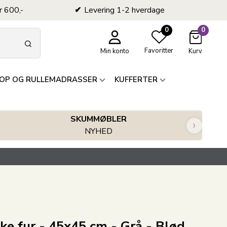
r 600,-
Levering 1-2 hverdage
0
0
Favoritter
Min konto
Kurv
OP OG RULLEMADRASSER
KUFFERTER
SKUMMØBLER
›
NYHED
ke fur - 45x45 cm - Grå - Blød