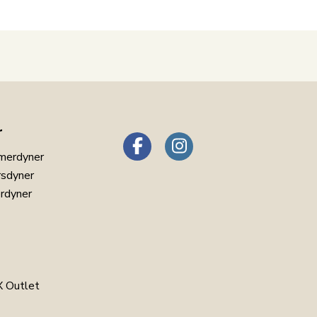
r
merdyner
rsdyner
erdyner
 Outlet