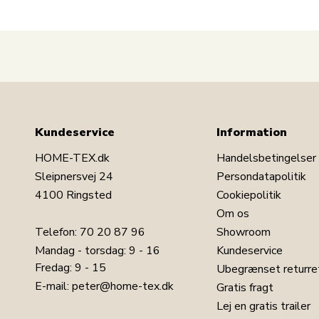
Kundeservice
Information
HOME-TEX.dk
Handelsbetingelser
Sleipnersvej 24
Persondatapolitik
4100 Ringsted
Cookiepolitik
Om os
Telefon:
70 20 87 96
Showroom
Mandag - torsdag: 9 - 16
Kundeservice
LÆG I KURV
Fredag: 9 - 15
Ubegrænset returre
E-mail:
peter@home-tex.dk
Gratis fragt
Lej en gratis trailer