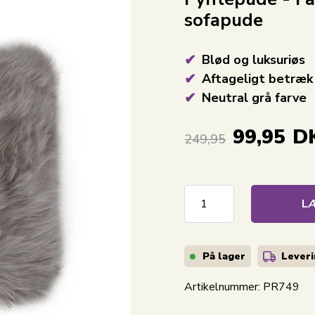
sofapude
Blød og luksuriøs
Aftageligt betræk
Neutral grå farve
99,95
D
249,95
LÆ
På lager
Leveri
Artikelnummer:
PR749