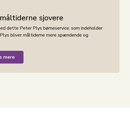
 måltiderne sjovere
 med dette Peter Plys børneservice, som indeholder
r Plys bliver måltiderne mere spændende og
et til et sikkert valg uden skadelige kemikalier.
s mere
 til små børn, der selv er ved at lære at spise. Den
ar en god størrelse til børneportioner.
nemt kan opvarme mad direkte i skålen. Det
 elsker Paw Patrol, og som skal have en tryg og sjov