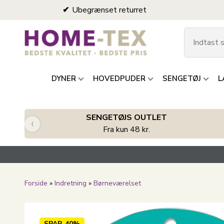
Ubegrænset returret
DYNER
HOVEDPUDER
SENGETØJ
L
SENGETØJS OUTLET
‹
Fra kun 48 kr.
Forside
»
Indretning
»
Børneværelset
SPAR
40%