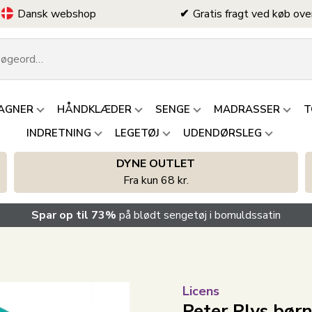
Dansk webshop
Gratis fragt ved køb ove
AGNER
HÅNDKLÆDER
SENGE
MADRASSER
T
INDRETNING
LEGETØJ
UDENDØRSLEG
DYNE OUTLET
Fra kun 68 kr.
Spar op til 73%
på blødt sengetøj i bomuldssatin
Licens
Peter Plys børn