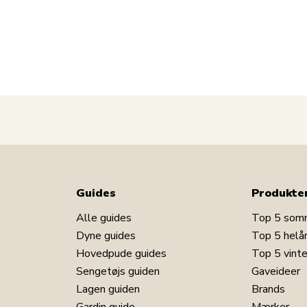
Se vores udvalg af børneservice
Se hele vores udvalg af Peter Plys
Se vores store udvalg af legetøj
Har du spørgsmål til produktet?
Guides
Produkte
Alle guides
Top 5 som
Dyne guides
Top 5 helå
Hovedpude guides
Top 5 vint
Sengetøjs guiden
Gaveideer
Lagen guiden
Brands
Gardin guide
Mærker