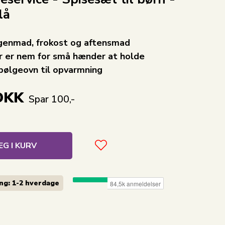
lå
rgenmad, frokost og aftensmad
r er nem for små hænder at holde
bølgeovn til opvarmning
DKK
Spar 100,-
G I KURV
ng: 1-2
hverdage