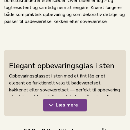
bomuldsrondeller eller sæber. Overfladen er fugt- og
lugtresistent og samtidig nem at rengøre. Kruset fungerer
både som praktisk opbevaring og som dekorativ detalje, og
passer til badeværelse, køkken eller soveværelse.
Elegant opbevaringsglas i sten
Opbevaringsglasset i sten med et fint låg er et
elegant og funktionelt valg til badeværelset,
køkkenet eller soveværelset — perfekt til opbevaring
af vat, bomuldsrondeller, vatpinde, små sæber eller
andre småting, som du gerne vil have samlet og
Læs mere
stilfuldt gemt. Den naturlige stenstruktur giver
glasset et råt, luksuriøst og rustikt look, der skaber
kontrast til det moderne hjem og løfter indretningen