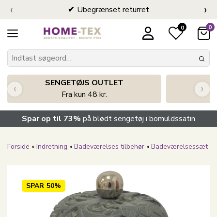
‹
›
Ubegrænset returret
0
0
SENGETØJS OUTLET
‹
›
Fra kun 48 kr.
Spar op til 73%
på blødt sengetøj i bomuldssatin
Forside
»
Indretning
»
Badeværelses tilbehør
»
Badeværelsessæt
SPAR
50%