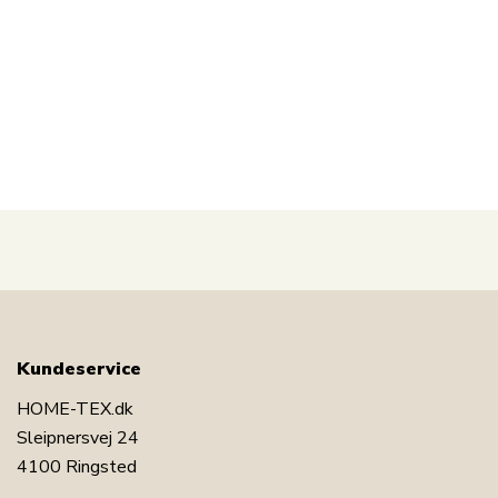
sten et oplagt valg. Det er en praktisk, holdbar og
stilfuld opbevaringsløsning — perfekt til dig der
værdsætter design såvel som funktion.
Udforsk kategorien
badeværelses tilbehør
.
Kundeservice
HOME-TEX.dk
Sleipnersvej 24
4100 Ringsted