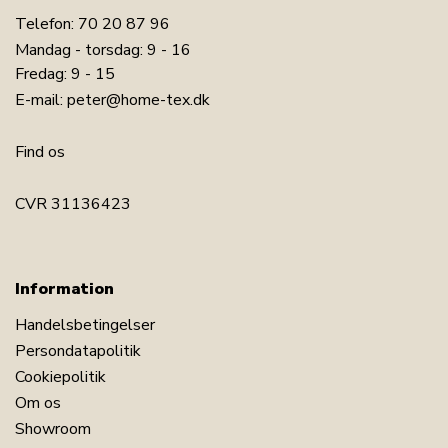
Telefon:
70 20 87 96
Mandag - torsdag: 9 - 16
Fredag: 9 - 15
E-mail:
peter@home-tex.dk
Find os
CVR 31136423
LÆG I KURV
Information
Handelsbetingelser
Persondatapolitik
Se vores udvalg af håndklæderpakker
Cookiepolitik
Se vores udvalg af opbevaring til badeværelset
Om os
Har du spørgsmål til produktet?
Showroom