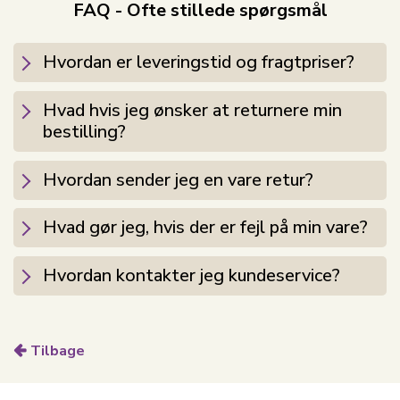
snacks, frugt og sandwich kan pakkes overskueligt.
FAQ - Ofte stillede spørgsmål
Madkassen er fremstillet i BPA-fri plast, hvilket sikrer
et trygt valg til børn. Materialet er både let og
Hvordan er leveringstid og fragtpriser?
slidstærkt, så den kan holde til daglig brug i skole,
børnehave eller på tur. Låget er nemt at åbne og
Hvad hvis jeg ønsker at returnere min
lukke, hvilket gør den ideel til børn, der selv vil
bestilling?
håndtere deres madkasse.
Hvordan sender jeg en vare retur?
Med sin kompakte størrelse passer madkassen
perfekt i skoletasken, samtidig med at der er god
plads til en varieret madpakke. Kombinationen af
Hvad gør jeg, hvis der er fejl på min vare?
funktionalitet og sjovt design gør den til et oplagt
valg for både børn og forældre, der ønsker en praktisk
Hvordan kontakter jeg kundeservice?
løsning til hverdagen.
Se alle vores børnemadkasser og -drikkedunke
her
Tilbage